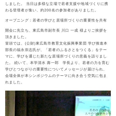
しました。 当日は多様な立場で若者支援や地域づくりに携
わる登壇者が集い、約200名の参加者がありました。
オープニング：若者の学びと居場所づくりの重要性を共有
開会に先立ち、東広島市副市長 川口 一成 様よりご挨拶を
頂きました。
冒頭では、(公財)東広島市教育文化振興事業団 学び推進本
部長の福永崇志氏が、「若者のふるさとをつくる」をテー
マに、学びを通じた新たな居場所づくりの意義を語りまし
た。 続いて、本学清水 壽一郎 学長より、若者の力を育む
学びとつながりの重要性についてメッセージが届けられ、
会場全体が本シンポジウムのテーマに向き合う空気に包ま
れました。