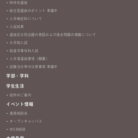
特待生選抜
総合型選抜のポイント 準備中
入学検定料について
入試結果
選抜区分別出題の意図および過去問題の掲載について
大学院入試
助産学専攻科入試
入学者選抜要項（願書）
試験当日等の注意事項 準備中
学部・学科
学生生活
宿所のご案内
イベント情報
進路相談会
オープンキャンパス
WEB相談