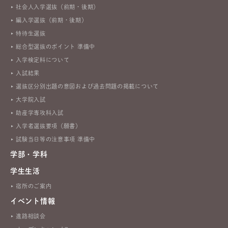
社会人入学選抜（前期・後期）
編入学選抜（前期・後期）
特待生選抜
総合型選抜のポイント 準備中
入学検定料について
入試結果
選抜区分別出題の意図および過去問題の掲載について
大学院入試
助産学専攻科入試
入学者選抜要項（願書）
試験当日等の注意事項 準備中
学部・学科
学生生活
宿所のご案内
イベント情報
進路相談会