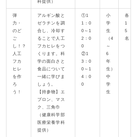
科提供）
弾
アルギン酸と
①1
小
各
力・
ゼラチンを調
1：0
学
1
のど
合し、冷却す
0～1
生
5
ご
ることで人工
2：0
（4
名
し！？
フカヒレをつ
0
～
人工
くります。科
②1
6
フカ
学の面白さと
3：0
年
ヒレ
食品について
0～1
生）
を作
一緒に学びま
4：0
中
ろ
しょう。
0
学
う！
【持参物】エ
生
プロン、マス
ク、三角巾
（健康科学部
医療栄養学科
提供）