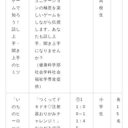
ゲー
ュニケーショ
高
ムで
ンの極意を楽
校
知ろ
しいゲームを
生
う！
しながら伝授
話し
します。あな
上
たも話し上
手・
手、聞き上手
聞き
になりません
上手
か？
のヒ
（健康科学部
ミツ
社会学科社会
福祉学専攻提
供）
「い
「つくってド
①1
⼩
各
のち
キドキ♡注射
1：0
学
1
のヒ
器おりがみチ
0～1
⽣
5
ーロ
ャレンジ！」
1：4
名
ー☆
おりがみで注
5