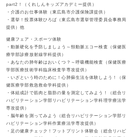
part2！（くれしんキッズアカデミー提供）
・介護のお仕事体験（東広島市介護保険課提供）
・選挙！投票体験ひろば（東広島市選挙管理委員会事務局
提供）他
健康フェア・スポーツ体験
・動脈硬化を予防しましょう～頸動脈エコー検査（保健医
療学部診療放射線学科提供）
・あなたの肺年齢はおいくつ？～呼吸機能検査（保健医療
学部医療技術学科臨床検査学専攻提供）
・いざという時のために！心肺蘇生法を体験しよう！（保
健医療学部救急救命学科提供）
・体組成計で筋肉と脂肪の量を測定してみよう！（総合リ
ハビリテーション学部リハビリテーション学科理学療法学
専攻提供）
・脳年齢を測ってみよう（総合リハビリテーション学部リ
ハビリテーション学科作業療法学専攻提供）
・足の健康チェック！フットプリント体験会（総合リハビ