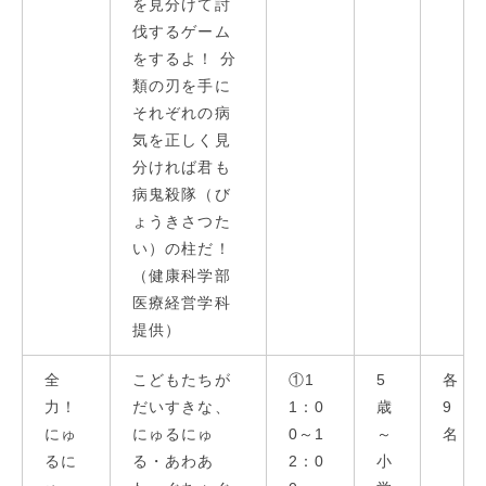
を見分けて討
伐するゲーム
をするよ！ 分
類の刃を手に
それぞれの病
気を正しく見
分ければ君も
病鬼殺隊（び
ょうきさつた
い）の柱だ！
（健康科学部
医療経営学科
提供）
全
こどもたちが
①1
5
各
⼒！
だいすきな、
1：0
歳
9
にゅ
にゅるにゅ
0～1
～
名
るに
る・あわあ
2：0
小