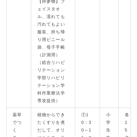
【持参物】フ
ェイスタオ
ル、濡れても
汚れてもよい
服装、持ち帰
り用ビニール
袋、母子手帳
（計測用）
（総合リハビ
リテーション
学部リハビリ
テーション学
科作業療法学
専攻提供）
薬草
植物からでき
①1
小
各
でつ
たくすりを煮
0：3
学
1
く
だして、オリ
0～1
生
5