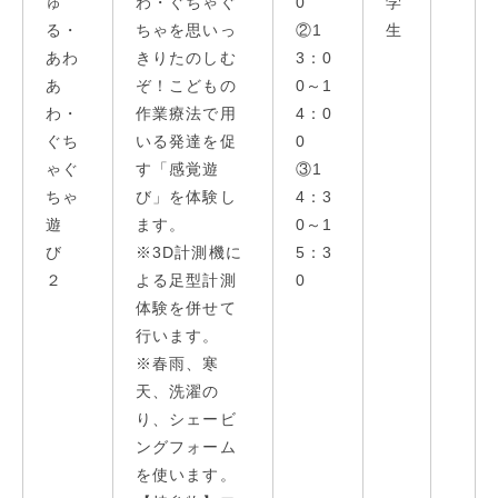
ゅ
わ・ぐちゃぐ
0
学
る・
ちゃを思いっ
②1
生
あわ
きりたのしむ
3：0
あ
ぞ！こどもの
0～1
わ・
作業療法で用
4：0
ぐち
いる発達を促
0
ゃぐ
す「感覚遊
③1
ちゃ
び」を体験し
4：3
遊
ます。
0～1
び
※3D計測機に
5：3
２
よる足型計測
0
体験を併せて
行います。
※春雨、寒
天、洗濯の
り、シェービ
ングフォーム
を使います。