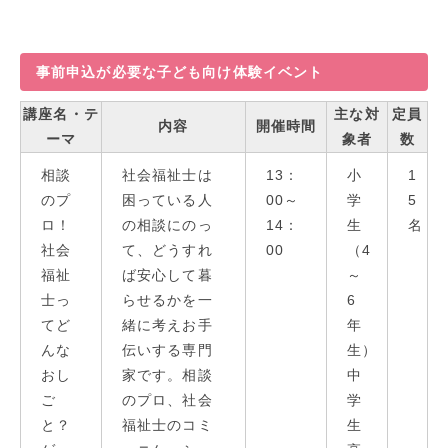
事前申込が必要な子ども向け体験イベント
講座名・テ
主な対
定員
内容
開催時間
ーマ
象者
数
相談
社会福祉士は
13：
小
1
のプ
困っている人
00～
学
5
ロ！
の相談にのっ
14：
生
名
社会
て、どうすれ
00
（4
福祉
ば安心して暮
～
士っ
らせるかを一
6
てど
緒に考えお手
年
んな
伝いする専門
生）
おし
家です。相談
中
ご
のプロ、社会
学
と？
福祉士のコミ
生