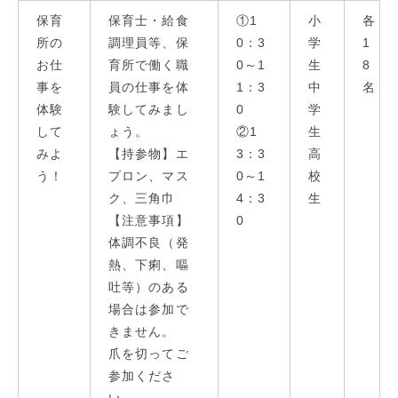
保育
保育士・給食
①1
⼩
各
所の
調理員等、保
0：3
学
1
お仕
育所で働く職
0～1
⽣
8
事を
員の仕事を体
1：3
中
名
体験
験してみまし
0
学
して
ょう。
②1
⽣
みよ
【持参物】エ
3：3
⾼
う！
プロン、マス
0～1
校
ク、三角巾
4：3
⽣
【注意事項】
0
体調不良（発
熱、下痢、嘔
吐等）のある
場合は参加で
きません。
爪を切ってご
参加くださ
い。