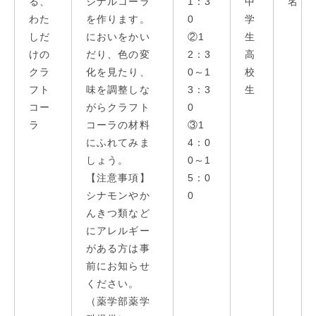
る、
ジナルコーラ
1：3
中
名
わた
を作ります。
0
学
しだ
においをかい
②1
生
けの
だり、色の変
2：3
高
クラ
化を見たり、
0～1
校
フト
味を調整しな
3：3
生
コー
がらクラフト
0
ラ
コーラの材料
③1
にふれてみま
4：0
しょう。
0～1
【注意事項】
5：0
シナモンやか
0
んきつ類など
にアレルギー
がある方は事
前にお知らせ
ください。
（薬学部薬学