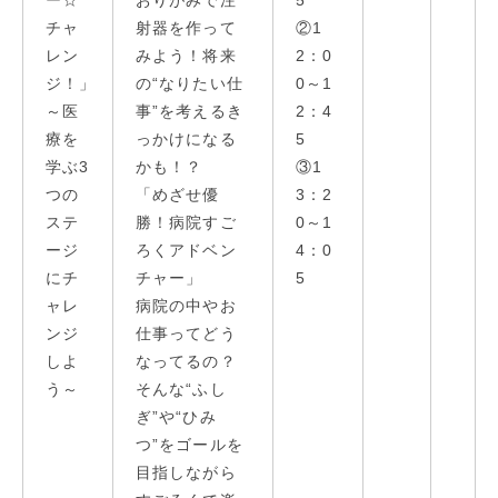
チャ
射器を作って
②1
レン
みよう！将来
2：0
ジ！」
の“なりたい仕
0～1
～医
事”を考えるき
2：4
療を
っかけになる
5
学ぶ3
かも！？
③1
つの
「めざせ優
3：2
ステ
勝！病院すご
0～1
ージ
ろくアドベン
4：0
にチ
チャー」
5
ャレ
病院の中やお
ンジ
仕事ってどう
しよ
なってるの？
う～
そんな“ふし
ぎ”や“ひみ
つ”をゴールを
目指しながら