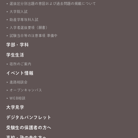
選抜区分別出題の意図および過去問題の掲載について
大学院入試
助産学専攻科入試
入学者選抜要項（願書）
試験当日等の注意事項 準備中
学部・学科
学生生活
宿所のご案内
イベント情報
進路相談会
オープンキャンパス
WEB相談
大学見学
デジタルパンフレット
受験生の保護者の方へ
高校・塾の先生方へ