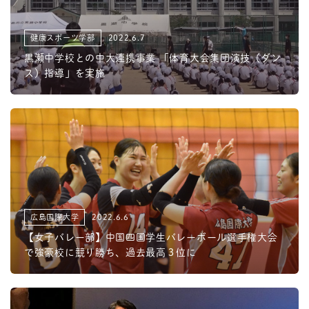
健康スポーツ学部
2022.6.7
黒瀬中学校との中大連携事業 「体育大会集団演技（ダン
ス）指導」を実施
広島国際大学
2022.6.6
【女子バレー部】中国四国学生バレーボール選手権大会
で強豪校に競り勝ち、過去最高３位に