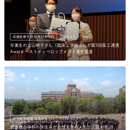
保健医療学部 医療技術学科
2022.6.2
卒業生の元山明子さん（臨床工学技士）が第5回医工連携
Award ベストディベロップメント賞を受賞
保健医療学部 救急救命学科
2022.6.2
救急救命学科の学生らが自然災害のメカニズムを学ぶ