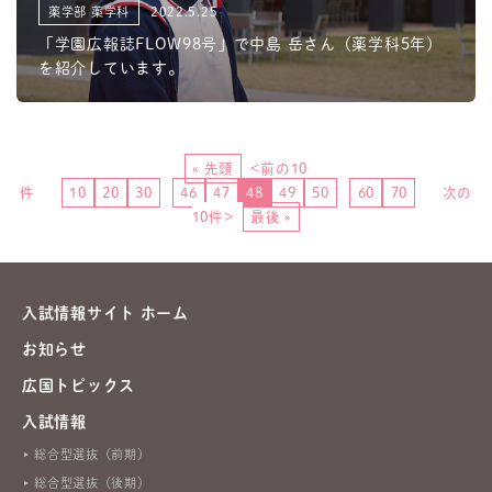
薬学部 薬学科
2022.5.25
「学園広報誌FLOW98号」で中島 岳さん（薬学科5年）
を紹介しています。
« 先頭
<前の10
件
...
10
20
30
...
46
47
48
49
50
...
60
70
...
次の
10件>
最後 »
入試情報サイト ホーム
お知らせ
広国トピックス
入試情報
総合型選抜（前期）
総合型選抜（後期）