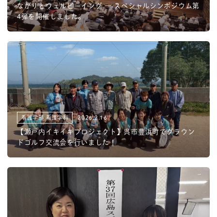
ながりとウェルビーイング ― スペシャルシンポジウム第
4弾を開催しました。
看護学部 看護学科
2026.2.16
【瀬戸内イキイキプロジェクト】呉市豊浜町でグラウン
ドゴルフ交流会を行いました！