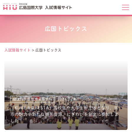
広国トピックス
入試情報サイト
>
広国トピックス
健康科学部 医療栄養学科
2026.2.24
「KURE未来FESTA」高校生や大学生が主体となり、呉
市の魅力や新たな観光資源、にぎわいを創出に参加しま
した！