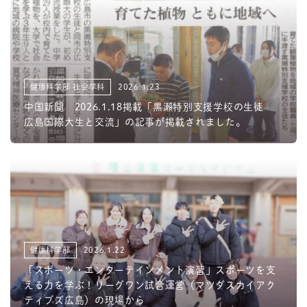
健康科学部 社会学科
2026.1.23
中国新聞 2026.1.18掲載「黒瀨特別支援学校の生徒
広島国際大生と交流」の記事が掲載されました。
健康科学部
2026.1.22
「スポーツ・エンターテインメント演習」スポーツを支
える力を学ぶ！リーグワン試合運営（マツダスカイアク
ティブズ広島）の現場から