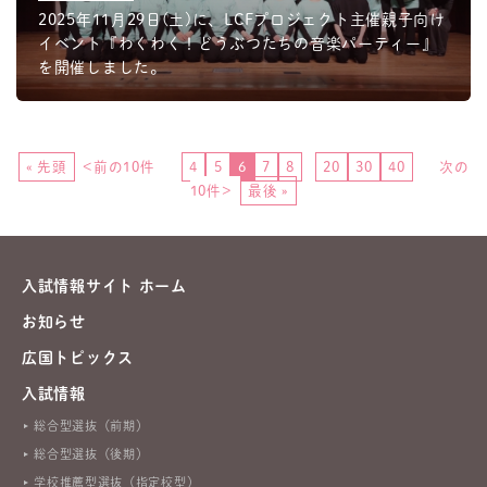
2025年11月29日(土)に、LCFプロジェクト主催親子向け
イベント『わくわく！どうぶつたちの音楽パーティー』
を開催しました。
« 先頭
<前の10件
...
4
5
6
7
8
...
20
30
40
...
次の
10件>
最後 »
入試情報サイト ホーム
お知らせ
広国トピックス
入試情報
総合型選抜（前期）
総合型選抜（後期）
学校推薦型選抜（指定校型）