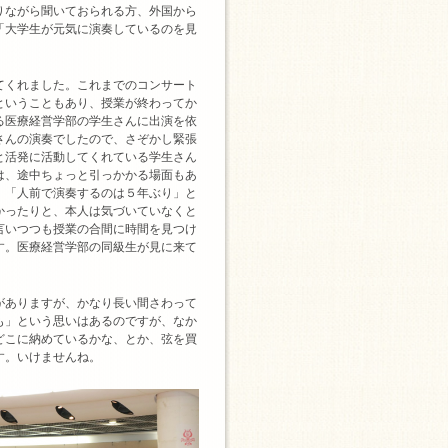
りながら聞いておられる方、外国から
「大学生が元気に演奏しているのを見
。
てくれました。これまでのコンサート
ということもあり、授業が終わってか
る医療経営学部の学生さんに出演を依
さんの演奏でしたので、さぞかし緊張
と活発に活動してくれている学生さん
は、途中ちょっと引っかかる場面もあ
、「人前で演奏するのは５年ぶり」と
かったりと、本人は気づいていなくと
言いつつも授業の合間に時間を見つけ
す。医療経営学部の同級生が見に来て
がありますが、かなり長い間さわって
も」という思いはあるのですが、なか
どこに納めているかな、とか、弦を買
す。いけませんね。