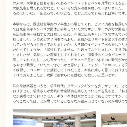
の人や、大学名と曲名が書いてあるパンフレットとペンを片手にメモをと
の観光客と思われる方など、いろいろな方が演奏を聴いて下さいました。
るのはいいな」「広島っていい街だな」などと思ってもらえれば幸いです
本学からは、医療経営学部の２年生が出場してくれ、ピアノ演奏を披露し
では東広島キャンパスの団体が参加していたのですが、平日の夕方の開催
ら広島市内へ移動するのは難しいため、今回は広島キャンパスで学んでい
頼しました。ソロのピアノ演奏でもあり、直前がエリザベト音楽大学の皆
しているだろうと思っておりましたが、大学祭のイベントで司会をしたり
だからでしょうか、「緊張していません」と言っておられました。本番で
りましたが、気持ちいい演奏をしてくれました。演奏後のインタビューで
話してくれており、少し寒かったり、ピアノの用意ができるのに時間がか
もやはり緊張していたのではないかと思います。ですが、「５年ぶり」と
て練習し、コンサートに挑戦してくれたこと、本当に嬉しく思っておりま
くれておりましたが、次回は彼女らにも挑戦して欲しいと思います。
私自身は楽器というと、学生時代にクラシックギターを少しかじったこと
おりません。学生さんが元気に音楽演奏を楽しんでいるのを見ると、「私
なか実現できておりません。ギター本体は家のどこかにあるはずですが、
ってこなくては、とか思っているとなかなか踏み出せていないのが現状で