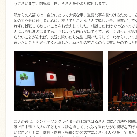
うございます。教職員一同、皆さんを心より歓迎します。
私からの式辞では、自分にとって大切な事、重要な事を見つけるために、
めの力を身に付けるために、本学でとことん学んで欲しい事、授業だけで
れずに挑戦して欲しいことをお伝えしました。相談したわけではないので
んによる歓迎の言葉でも、同じような内容が出てきて、嬉しく思った次第
らないことがあれば、友達に聞いたり先生に聞いたりして、わからないま
言いたいことを述べてくれました。新入生の皆さんの心に響いたのではと
式典の後は、シンガーソングライターの玉城ちはるさんに歌と講演をお願
動で日中韓３６人の子どもの世話を通して、失敗を重ねながら視野を広げ
い歌声とともに、健康・医療・福祉分野の大学にふさわしい話をして頂き