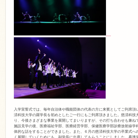
入学宣誓式では、毎年自治体や職能団体の代表の方に来賓としてご列席頂
済科技大学の羅学長を初めとしたご一行にもご列席頂きました。慈済科技
り、今後さまざまな事業を展開してまいりますが、その打ち合わせも兼ね
施設見学の後、医療福祉学部、医療経営学部、保健医療学部診療放射線学
体的な話をすることができました。また、６月の慈済科技大学の卒業式へ
く展開していくためにも、副学長に出席してもらうことにしました。看護