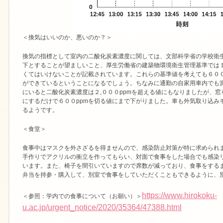
＜換気はいいのか、悪いのか？＞
換気の指標として室内の二酸化炭素濃度に関しては、文部科学省の学校衛生
下とすることが望ましいこと、厚生労働省の建築物環境衛生管理基準では１
くてはいけないことが記載されています。これらの基準値を考えても６００
ができているということになるでしょう。ちなみに通勤の自家用車内でも
にいると二酸化炭素濃度は２,０００ppmを超える値にもなりましたが、
にするだけで６００ppmを切る値にまで下がりました。車も外気取り込み
るようです。
＜食堂＞
食事中はマスクを外さざるを得ませんので、感染防止対策が特に求められ
手作りでアクリルの衝立を作ってもらい、対面で食事をした場合でも感染
います。また、椅子を間引いていますので席数が減っており、食事をする
弁当を持参・購入して、別室で食事をしていただくこともできるように、
https://www.hirokoku-
＜参照：学内での食事について（お願い）＞
u.ac.jp/urgent_notice/2020/35364/47388.html