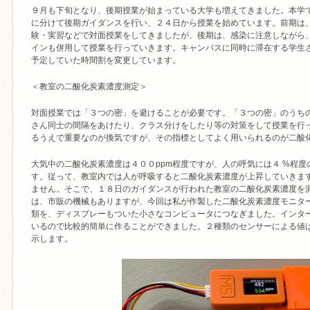
９月も下旬となり、後期授業が始まっている大学も増えてきました。本学
に分けて後期ガイダンスを行い、２４日から授業を始めています。前期は
験・実習などで対面授業をしてきましたが、後期は、感染に注意しながら
インも併用して授業を行っていきます。キャンパスに同時に滞在する学生
予定していた時間割を変更しています。
＜教室の二酸化炭素濃度測定＞
対面授業では「３つの密」を避けることが必要です。「３つの密」のうち
さん同士の間隔をあけたり、クラス分けをしたり等の対策をして授業を行
るうえで重要なのが換気ですが、その指標としてよく用いられるのが二酸
大気中の二酸化炭素濃度は４００ppm程度ですが、人の呼気には４ %程度の
す。従って、教室内では人が呼吸すると二酸化炭素濃度が上昇していきま
ません。そこで、１８日のガイダンスが行われた教室の二酸化炭素濃度を
は、市販の機械もありますが、今回は私が作製した二酸化炭素濃度モニタ
類を、ディスプレーもついた小さなコンピュータにつなぎました。インタ
いるので比較的簡単に作ることができました。２種類のセンサーによる値
示します。