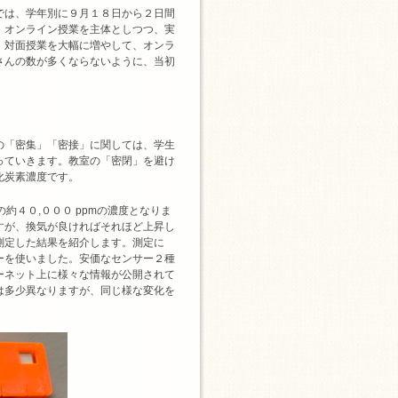
では、学年別に９月１８日から２日間
、オンライン授業を主体としつつ、実
、対面授業を大幅に増やして、オンラ
さんの数が多くならないように、当初
の「密集」「密接」に関しては、学生
っていきます。教室の「密閉」を避け
化炭素濃度です。
約４０,０００ ppmの濃度となりま
すが、換気が良ければそれほど上昇し
測定した結果を紹介します。測定に
ーを使いました。安価なセンサー２種
ーネット上に様々な情報が公開されて
は多少異なりますが、同じ様な変化を