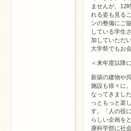
ませんが、12
れる姿も見る
ンの整備にご
している学生
加していただ
大学祭でもお
＜来年度以降
新築の建物や
施設も徐々に
なってきまし
っともっと楽
す。「人の役
らしい企画を
康科学部に社