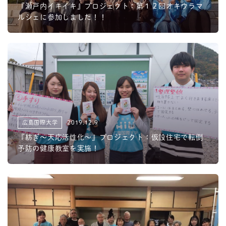
『瀬戸内イキイキ』プロジェクト：第１２回オキウラマ
ルシェに参加しました！！
広島国際大学
2019.12.9
『紡ぎ～天応活性化～』プロジェクト：仮設住宅で転倒
予防の健康教室を実施！