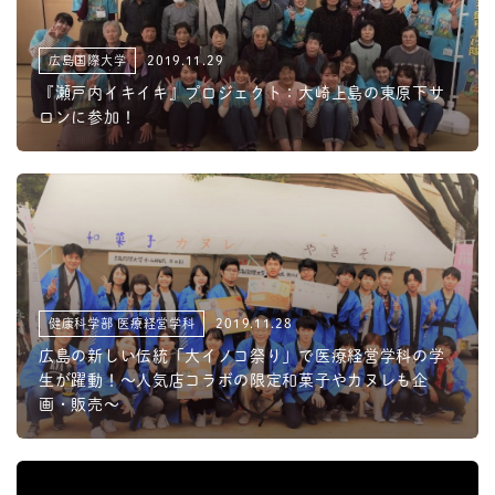
広島国際大学
2019.11.29
『瀬戸内イキイキ』プロジェクト：大崎上島の東原下サ
ロンに参加！
健康科学部 医療経営学科
2019.11.28
広島の新しい伝統「大イノコ祭り」で医療経営学科の学
生が躍動！～人気店コラボの限定和菓子やカヌレも企
画・販売～