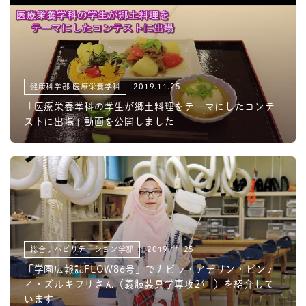
健康科学部 医療栄養学科
2019.11.25
「医療栄養学科の学生が郷土料理をテーマにしたコンテ
ストに出場」動画を公開しました
総合リハビリテーション学部
2019.11.25
「学園広報誌FLOW86号」でナビラ・アデリン・ビンテ
ィ・ズルキフリさん（義肢装具学専攻2年 ）を紹介して
います