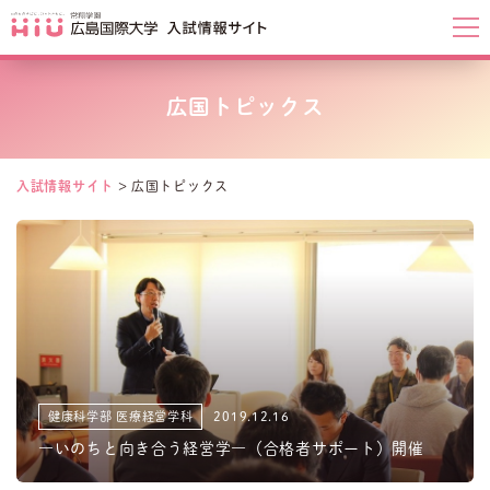
広国トピックス
入試情報サイト
>
広国トピックス
健康科学部 医療経営学科
2019.12.16
―いのちと向き合う経営学―（合格者サポート）開催