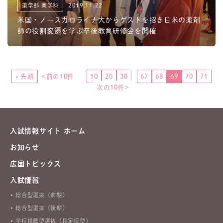
薬学部 薬学科
2019.11.22
米国・ノースカロライナ大からゲストを招き日米の薬剤
師の役割変遷を学ぶ卒後教育研修会を開催
« 先頭
<前の10件
...
10
20
30
...
67
68
69
70
71
次の10件>
入試情報サイト ホーム
お知らせ
広国トピックス
入試情報
総合型選抜（前期）
総合型選抜（後期）
学校推薦型選抜（指定校型）