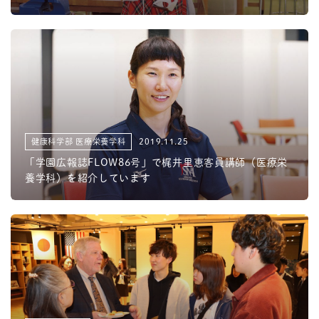
健康科学部 医療栄養学科
2019.11.25
「学園広報誌FLOW86号」で梶井里恵客員講師（医療栄
養学科）を紹介しています