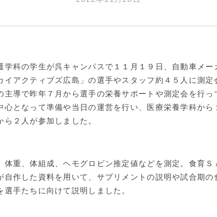
護学科の学生が呉キャンパスで１１月１９日、自動車メー
カイアクティブズ広島」の選手やスタッフ約４５人に測定
の主導で昨年７月から選手の栄養サポートや測定会を行っ
中心となって準備や当日の運営を行い、医療栄養学科から
から２人が参加しました。
、体重、体組成、ヘモグロビン推定値などを測定。食育Ｓ
が自作した資料を用いて、サプリメントの説明や試合期の
を選手たちに向けて説明しました。