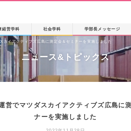
療経営学科
社会学科
学部長メッセージ
地域創生学専攻
社会福祉学専攻
スカイアクティブズ広島に測定会＆セミナーを実施しました
ニュース&トピックス
運営でマツダスカイアクティブズ広島に
ナーを実施しました
2022年11月28日