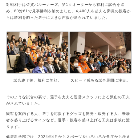
対戦相手は佐賀バルーナーズ。第1クオーターから有利に試合を進
め、80対61で見事勝利を納めました。4,400人を超える満員の観客か
らは勝利を飾った選手に大きな声援が送られていました。
試合終了後、勝利に笑顔。
スピード感ある試合展開に注目。
そのような試合の裏で、選手を支える運営スタッフによる沢山の工夫
がされていました。
観客を案内する人、選手を応援するグッズを開発・販売する人、来場
者を盛り上げるサインなど。選手・観客を盛り上げる工夫は多岐に渡
ります。
健康科学部では、2024年4月からスポーツをいろいろな角度から考え