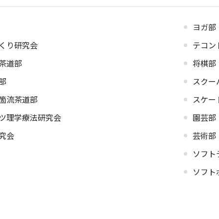
ヨガ部
くり研究会
テコン
茶道部
将棋部
部
スクー
箇流茶道部
スケー
ツ理学療法研究会
園芸部
究会
芸術部
ソフト
ソフト