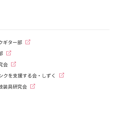
各種申請書類ダウンロード
クギター部
部
究会
ンクを支援する会・しずく
肢装具研究会