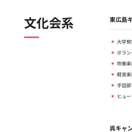
文化会系
東広島
陸上競技部
バドミントン部
大学祭
ボラン
吹奏楽
軽音楽
手話部
ヒュー
呉キャ