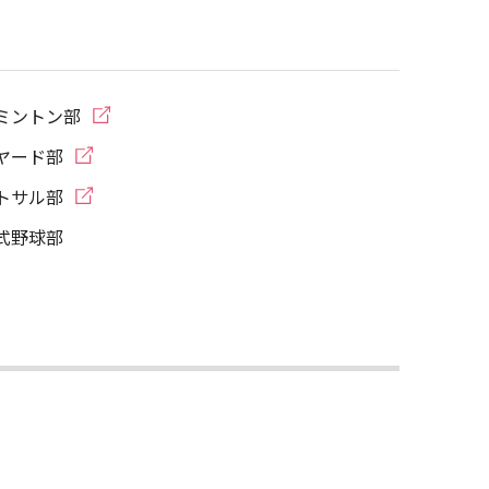
ミントン部
ヤード部
トサル部
式野球部