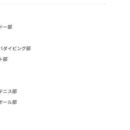
ドー部
バダイビング部
ト部
テニス部
ボール部