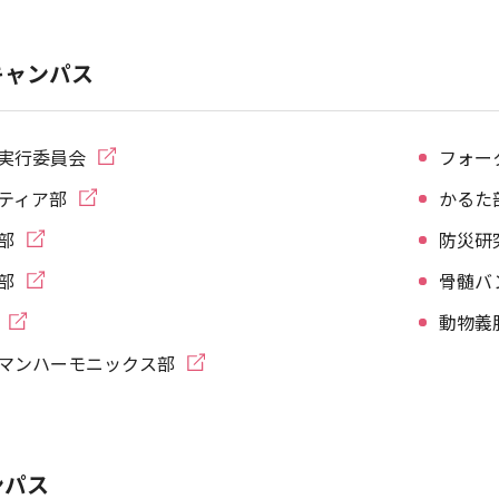
キャンパス
卓球部
男子バスケットボール部
実行委員会
フォー
ティア部
かるた
部
防災研
部
骨髄バ
動物義
マンハーモニックス部
ンパス