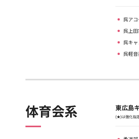
呉アコ
呉上田
呉キャ
呉軽音
体育会系
東広島
(★)は強化指