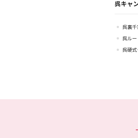
呉キャ
呉裏千
呉ルー
呉硬式