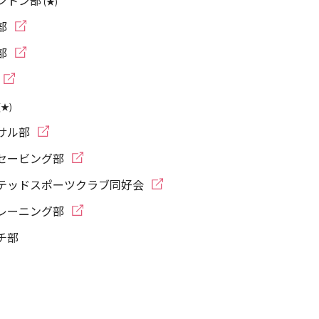
ントン部
(★)
部
部
(★)
サル部
セービング部
テッドスポーツクラブ同好会
レーニング部
チ部