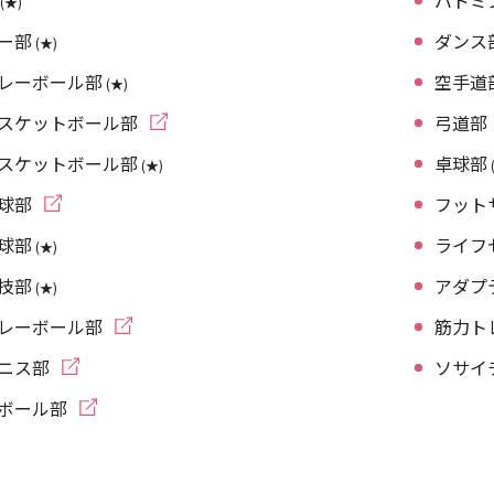
バドミ
(★)
ー部
ダンス
(★)
レーボール部
空手道
(★)
スケットボール部
弓道部
スケットボール部
卓球部
(★)
球部
フット
球部
ライフ
(★)
技部
アダプ
(★)
レーボール部
筋力ト
ニス部
ソサイ
ボール部