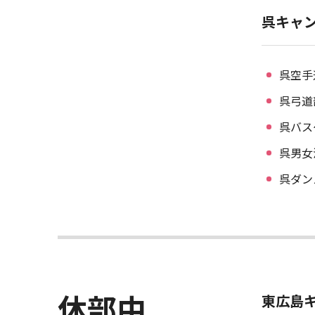
呉キャ
呉空手
呉弓道
呉バス
呉男女
呉ダン
休部中
東広島