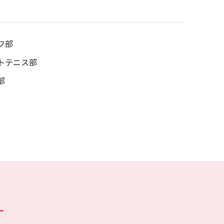
フ部
トテニス部
部