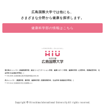
広島国際大学では他にも、
さまざまな分野から健康を探求します。
健康科学部の情報はこちら
東広島キャンパス［保健医療学部、総合リハビリテーション学部、健康スポーツ学部、健康科学部（心理学科、医療経営学科、社
会学科 社会福祉学専攻）］
〒739-2695 広島県東広島市黒瀬学園台555-36
呉キャンパス ［看護学部、薬学部、健康科学部（医療栄養学科、社会学科 地域創生学専攻）］
〒737-0112 広島県呉市広古新開5-1-1
Copyright © Hiroshima International University All rights reserved.