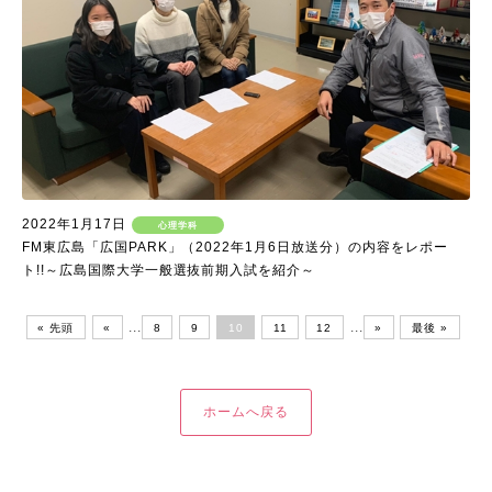
2022年1月17日
心理学科
FM東広島「広国PARK」（2022年1月6日放送分）の内容をレポー
ト!!～広島国際大学一般選抜前期入試を紹介～
...
...
« 先頭
«
8
9
10
11
12
»
最後 »
ホームへ戻る