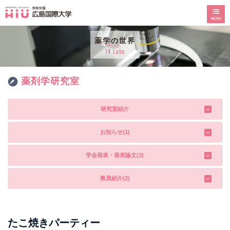
薬学の世界
14 Labs
薬剤学研究室
研究室紹介
お知らせ(1)
学会発表・発表論文(3)
教員紹介(2)
たこ焼きパーティー