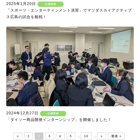
2025年1月20日
心理学科
「スポーツ・エンターテインメント演習」でマツダスカイアクティブ
ス広島の試合を観戦！
2024年12月27日
心理学科
「ダイソー商品開発インターンシップ」を開催しました！
...
...
«
1
2
3
4
5
10
»
最後 »