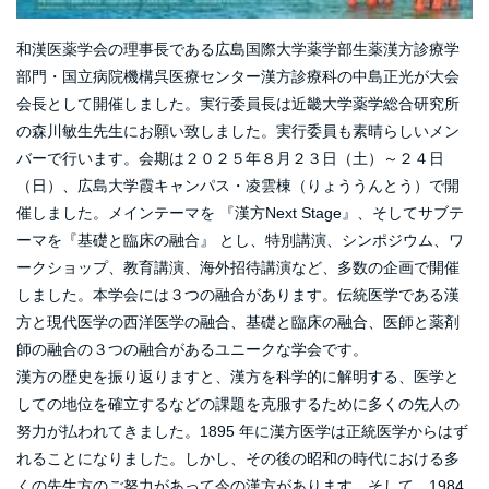
和漢医薬学会の理事長である広島国際大学薬学部生薬漢方診療学
部門・国立病院機構呉医療センター漢方診療科の中島正光が大会
会長として開催しました。実行委員長は近畿大学薬学総合研究所
の森川敏生先生にお願い致しました。実行委員も素晴らしいメン
バーで行います。会期は２０２５年８月２３日（土）～２４日
（日）、広島大学霞キャンパス・凌雲棟（りょううんとう）で開
催しました。メインテーマを 『漢方Next Stage』、そしてサブテ
ーマを『基礎と臨床の融合』 とし、特別講演、シンポジウム、ワ
ークショップ、教育講演、海外招待講演など、多数の企画で開催
しました。本学会には３つの融合があります。伝統医学である漢
方と現代医学の西洋医学の融合、基礎と臨床の融合、医師と薬剤
師の融合の３つの融合があるユニークな学会です。
漢方の歴史を振り返りますと、漢方を科学的に解明する、医学と
しての地位を確立するなどの課題を克服するために多くの先人の
努力が払われてきました。1895 年に漢方医学は正統医学からはず
れることになりました。しかし、その後の昭和の時代における多
くの先生方のご努力があって今の漢方があります。そして、1984