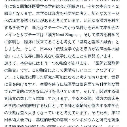
年に第１回和漢医薬学会学術総会が開催され、今年の本会で４２
回目となります。本学会は漢方を科学的に考え、新たなステージ
への漢方を誘う役目があると考えています。いわゆる漢方を科学
する学会です。新たなステージへ向かう気持ちを込めて本学会の
メインとサブテーマは『漢方Next Stage』、そして漢方を科学的
に解明し、臨床に役立てることを考えて『基礎と臨床の融合』と
しました。そして、日本の『伝統医学である漢方が西洋医学の融
合』により世界に類を見ない医学になることを夢見ています。
加えて、本学会にはもう一つの融合があります。『医師と薬剤師
の融合』です。この融合によって素晴らしいユニークなアイデ
ア、より臨床に即した研究が可能になると考えております。世界
に目を向けますと、生薬を使う伝統医学は臨床面でも科学的な面
でも世界的に大きな広がりを見せています。そして、関連する研
究論文の数も年々増加しております。生薬の薬能、漢方の臨床を
科学的に研究解明する役目として医師と薬剤師が協力する本学会
の役割は益々大きくなっていると考えています。そのため、第42
回学術大会では、基礎的研究の講演・シンポジウムと研究を刺激
する臨床的な内容を持つ講演・シンポジウムだけでなく、さらに