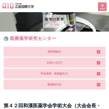
薬学の世界
14 Labs
医療薬学研究センター
研究室紹介
お知らせ(17)
学会発表・発表論文(7)
教員紹介(6)
第４２回和漢医薬学会学術大会（大会会長・