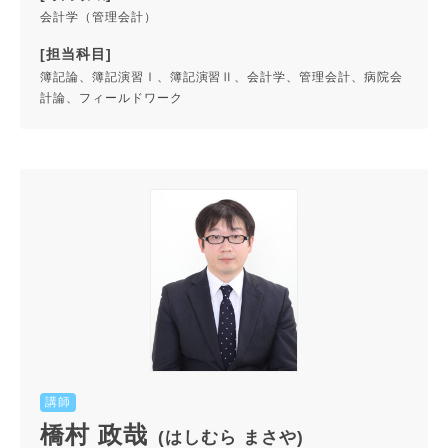
会計学（管理会計）
[担当科目]
簿記論、簿記演習Ⅰ、簿記演習Ⅱ、会計学、管理会計、病院会
計論、フィールドワーク
講師
橋村 政哉
(はしむら まさや)