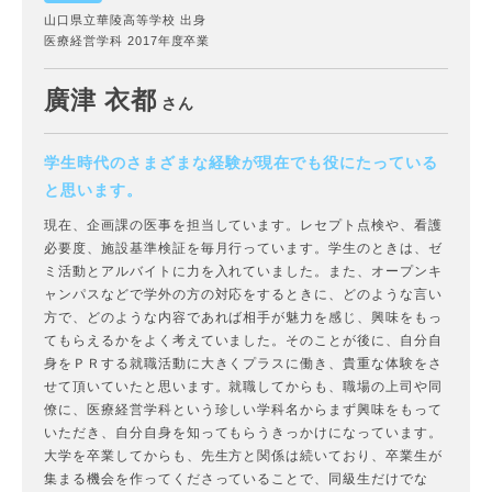
山口県立華陵高等学校 出身
医療経営学科 2017年度卒業
廣津 衣都
さん
学生時代のさまざまな経験が現在でも役にたっている
と思います。
現在、企画課の医事を担当しています。レセプト点検や、看護
必要度、施設基準検証を毎月行っています。学生のときは、ゼ
ミ活動とアルバイトに力を入れていました。また、オープンキ
ャンパスなどで学外の方の対応をするときに、どのような言い
方で、どのような内容であれば相手が魅力を感じ、興味をもっ
てもらえるかをよく考えていました。そのことが後に、自分自
身をＰＲする就職活動に大きくプラスに働き、貴重な体験をさ
せて頂いていたと思います。就職してからも、職場の上司や同
僚に、医療経営学科という珍しい学科名からまず興味をもって
いただき、自分自身を知ってもらうきっかけになっています。
大学を卒業してからも、先生方と関係は続いており、卒業生が
集まる機会を作ってくださっていることで、同級生だけでな