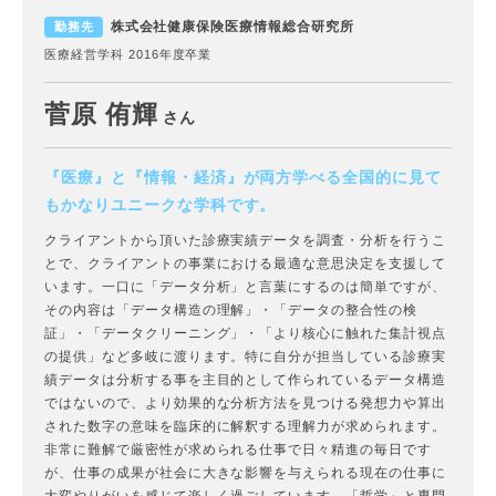
株式会社健康保険医療情報総合研究所
勤務先
医療経営学科 2016年度卒業
菅原 侑輝
さん
『医療』と『情報・経済』が両方学べる
全国的に見て
もかなりユニークな学科です。
クライアントから頂いた診療実績データを調査・分析を行うこ
とで、クライアントの事業における最適な意思決定を支援して
います。一口に「データ分析」と言葉にするのは簡単ですが、
その内容は「データ構造の理解」・「データの整合性の検
証」・「データクリーニング」・「より核心に触れた集計視点
の提供」など多岐に渡ります。特に自分が担当している診療実
績データは分析する事を主目的として作られているデータ構造
ではないので、より効果的な分析方法を見つける発想力や算出
された数字の意味を臨床的に解釈する理解力が求められます。
非常に難解で厳密性が求められる仕事で日々精進の毎日です
が、仕事の成果が社会に大きな影響を与えられる現在の仕事に
大変やりがいを感じて楽しく過ごしています。「哲学」と専門