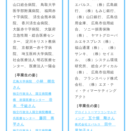
山口総合病院、 鳥取大学
エバルス、 （株）広島銀
医学部附属病院、 福岡赤
行、 （株）もみじ銀行、
十字病院、 済生会熊本病
（株）山口銀行、 広島信
院、 香川済生会病院、
用金庫、 広島市信用組
大阪赤十字病院、 大阪府
合、 ソニー損害保険
立急性期・総合医療セン
（株）、 ヤマトグローバ
ター、 淀川キリスト教病
ルエキスプレス（株）、
院、 京都第一赤十字病
福山通運（株）、 （株）
院、 埼玉医科大学病院、
サンキ、 （株）セイエ
社会医療法人 明石医療セ
ル、 （株）システム環境
ンター、 医療法人一陽会
研究所、 総合メディカル
（株）、 広島市信用組
［卒業生の姿］
合、 フランスベッド株式
小林 樹生
広島大学病院
会社、 （株）エヌ・テ
さん
ィ・ティマーケティング
独立行政法人 国立病院機
アクト
谷
構 岩国医療センター
本 千紘さん
［卒業生の姿］
独立行政法人国立病院機構
デロイトトーマツコンサルテ
藤田 将
五十畑 剛さん
呉医療センター
ィング
平さん
田中
株式会社エバルス
里加子さん
独立行政法人 国立病院機