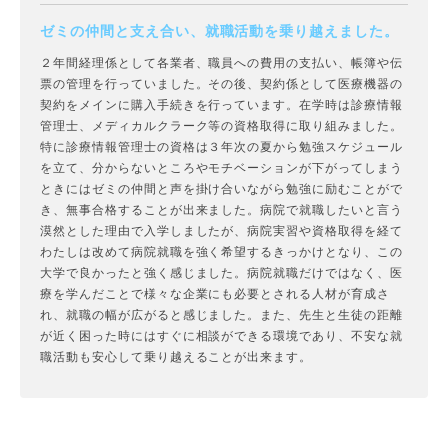
ゼミの仲間と支え合い、就職活動を乗り越えました。
２年間経理係として各業者、職員への費用の支払い、帳簿や伝
票の管理を行っていました。その後、契約係として医療機器の
契約をメインに購入手続きを行っています。在学時は診療情報
管理士、メディカルクラーク等の資格取得に取り組みました。
特に診療情報管理士の資格は３年次の夏から勉強スケジュール
を立て、分からないところやモチベーションが下がってしまう
ときにはゼミの仲間と声を掛け合いながら勉強に励むことがで
き、無事合格することが出来ました。病院で就職したいと言う
漠然とした理由で入学しましたが、病院実習や資格取得を経て
わたしは改めて病院就職を強く希望するきっかけとなり、この
大学で良かったと強く感じました。病院就職だけではなく、医
療を学んだことで様々な企業にも必要とされる人材が育成さ
れ、就職の幅が広がると感じました。また、先生と生徒の距離
が近く困った時にはすぐに相談ができる環境であり、不安な就
職活動も安心して乗り越えることが出来ます。