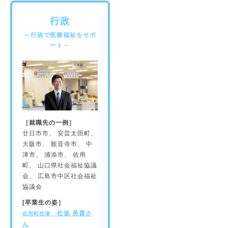
行政
～行政で医療福祉をサポ
ート～
［就職先の一例］
廿日市市、 安芸太田町、
大阪市、 観音寺市、 中
津市、 浦添市、 佐用
町、 山口県社会福祉協議
会、 広島市中区社会福祉
協議会
[卒業生の姿］
松坂 美貴さ
佐用町役場
ん