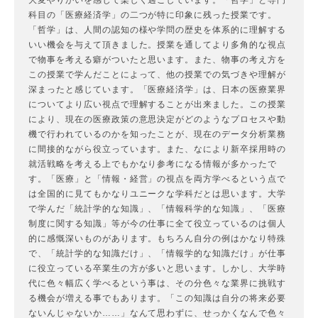
科目の「医療経済学」の二つが特に印象に残った授業です。
「哲学」は、人間の認知の様や学問の歴史を体系的に理解する
いい機会を与えて頂きました。授業を通してより多角的な視点
で物事を考える癖がついたと思います。また、物事の考え方を
この授業で学んだことによって、他の授業での気づきや理解が
深まったと感じています。「医療経済学」は、日本の医療業界
についてより広い視点で理解することが出来ました。この授業
により、現在の医療政策の意思決定がどのようなプロセスや動
機で行われているのかを知ったことが、現在のデータ分析業務
に間接的ながら役立っています。また、なにより新卒採用時の
就活戦略を考える上でもかなり参考になる情報が多かったで
す。「医療」と「情報・経営」の視点を両方学べるという点で
は全国的に見てもかなりユニークな学科だとは思います。大学
で学んだ「統計学的な知識」、「情報科学的な知識」、「医療
制度に関する知識」等が今の仕事に全て役立っているのは個人
的に感慨深いものがあります。もちろん自分の例はかなり特殊
で、「統計学的な知識だけ」、「情報学的な知識だけ」が仕事
に役立っている卒業生の方が多いと思います。しかし、大学時
代に色々幅広く学べるという事は、その分色々な業界に挑戦す
る機会が増える事でもあります。「この知識は自分の将来必要
ないんじゃないか……」なんて思わずに、せっかくなんで色々