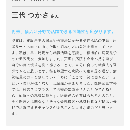
三代 つかさ
さん
将来、幅広い分野で活躍できる可能性が広がります。
現在は、施設基準の届出や医療法にかかる構造承認の申請、患
者サービス向上に向けた取り組みなどの業務を担当していま
す。私は、早い時期から就職活動を意識し、積極的に病院見学
や企業説明会に参加しました。実際に病院や企業へ足を運び、
自分の目で現場を見て感じることで、自分に合った就職先を選
択できると思います。私も希望する病院へ何度も足を運び、病
院職員の方々と接していくうちに「ここで一緒に働きたい！」
という思いが強くなり、志望先が決まりました。医療経営学科
では、経営学にプラスして医療の知識を学ぶことができるた
め、病院への就職に限らず、医療系の企業はもちろんのこと、
全く医療とは関係なさそうな金融機関や地域行政など幅広い分
野で活躍できるチャンスがあることは大きな魅力だと思いま
す。