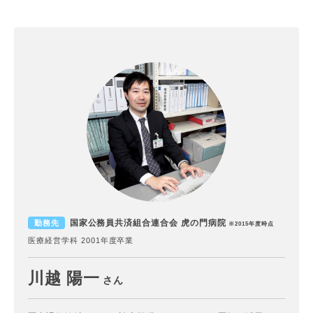
国家公務員共済組合連合会 虎の門病院
勤務先
※2015年度時点
医療経営学科 2001年度卒業
川越 陽一
さん