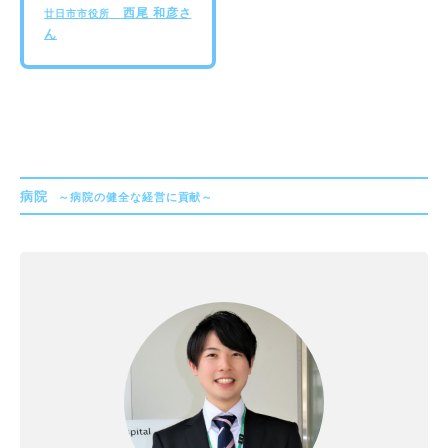
西尾 和彦さ
廿日市市役所
ん
病院
～病院の健全な経営に貢献～