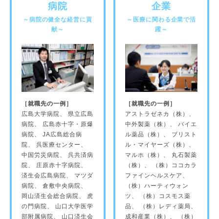
病院
企業
～病院の健全な経営に貢
～医療に関わる企業で活
献～
躍～
［就職先の一例］
［就職先の一例］
広島大学病院、 県立広島
アストラゼネカ（株）、
病院、 広島赤十字・原爆
中外製薬（株）、 バイエ
病院、 JA広島総合病
ル薬品（株）、 ブリスト
院、 呉医療センター、
ル・マイヤーズ（株）、
中国労災病院、 呉共済病
マルホ（株）、 丸石製薬
院、 庄原赤十字病院、
（株）、 （株）ココカラ
済生会広島病院、 マツダ
ファインヘルスケア、
病院、 倉敷中央病院、
（株）ハーティウォン
岡山済生会総合病院、 虎
ツ、 （株）コスモス薬
の門病院、 山口大学医学
品、 （株）レディ薬局、
部附属病院、 山口済生会
成和産業（株）、 （株）