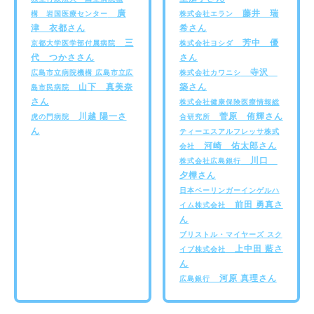
廣
藤井 瑞
構 岩国医療センター
株式会社エラン
津 衣都さん
希さん
三
芳中 優
京都大学医学部付属病院
株式会社ヨシダ
代 つかささん
さん
寺沢
広島市立病院機構 広島市立広
株式会社カワニシ
山下 真美奈
築さん
島市民病院
さん
株式会社健康保険医療情報総
川越 陽一さ
菅原 侑輝さん
虎の門病院
合研究所
ん
ティーエスアルフレッサ株式
河崎 佑太郎さん
会社
川口
株式会社広島銀行
夕樺さん
日本ベーリンガーインゲルハ
前田 勇真さ
イム株式会社
ん
ブリストル・マイヤーズ スク
上中田 藍さ
イブ株式会社
ん
河原 真理さん
広島銀行