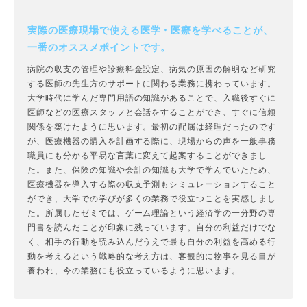
実際の医療現場で使える医学・医療を学べることが、
一番のオススメポイントです。
病院の収支の管理や診療料金設定、病気の原因の解明など研究
する医師の先生方のサポートに関わる業務に携わっています。
大学時代に学んだ専門用語の知識があることで、入職後すぐに
医師などの医療スタッフと会話をすることができ、すぐに信頼
関係を築けたように思います。最初の配属は経理だったのです
が、医療機器の購入を計画する際に、現場からの声を一般事務
職員にも分かる平易な言葉に変えて起案することができまし
た。また、保険の知識や会計の知識も大学で学んでいたため、
医療機器を導入する際の収支予測もシミュレーションすること
ができ、大学での学びが多くの業務で役立つことを実感しまし
た。所属したゼミでは、ゲーム理論という経済学の一分野の専
門書を読んだことが印象に残っています。自分の利益だけでな
く、相手の行動を読み込んだうえで最も自分の利益を高める行
動を考えるという戦略的な考え方は、客観的に物事を見る目が
養われ、今の業務にも役立っているように思います。