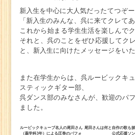
新入生を中心に大人気だったてつぞー
「新入生のみんな、呉に来てクレて
これから始まる学生生活を楽しんで
それと、呉のことをぜひ応援してク
と、新入生に向けたメッセージをい
また在学生からは、呉ルービックキュ
スティックギター部、
呉ダンス部のみなさんが、歓迎のパ
ました。
ルービックキューブ名人の尾田さん
尾田さんは何と自作の歌も
（薬学科3年）による圧巻のパフォ
公式応援ソ