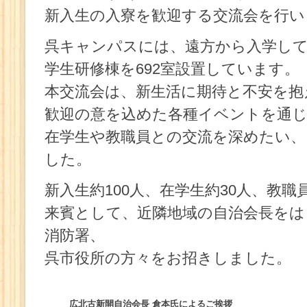
新入生の入寮を歓迎する交流会を行い
呉キャンパスには、遠方から入学し
学生研修棟を692室設置しています。
本交流会は、新生活に期待と不安を抱
歓迎の意を込めた各種イベントを通
在学生や教職員との交流を深めたい、
した。
新入生約100人、在学生約30人、教職
来賓として、近隣地域の自治会長をは
消防署、
呉市役所の方々をお招きしました。
広北古新開自治会長 倉本氏によるご挨拶