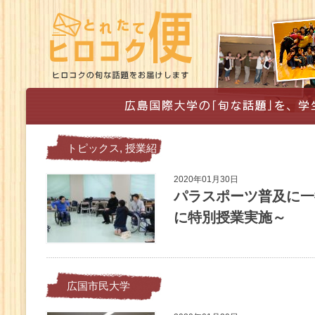
トピックス
,
授業紹
介
2020年01月30日
パラスポーツ普及に一
に特別授業実施～
広国市民大学