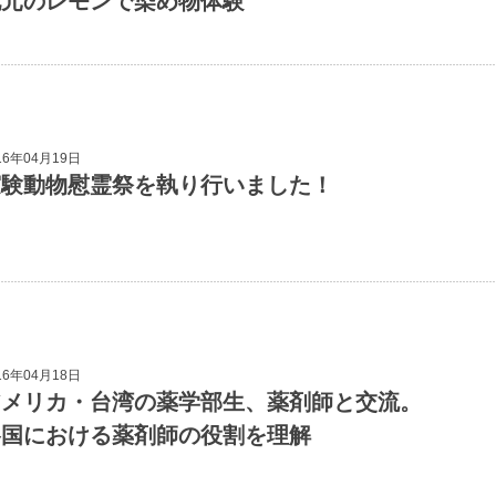
地元のレモンで染め物体験
16年04月19日
実験動物慰霊祭を執り行いました！
16年04月18日
アメリカ・台湾の薬学部生、薬剤師と交流。
各国における薬剤師の役割を理解