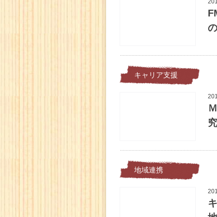
20
F
の
キャリア支援
20
Ｍ
地域連携
20