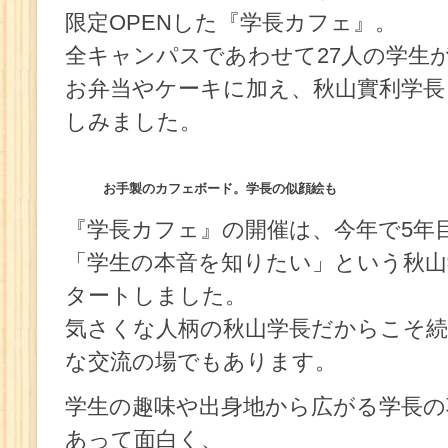
限定OPENした『学長カフェ』。
全キャンパスであわせて27人の学生
お弁当やケーキに加え、秋山實利学長
しみました。
お手製のカフェボード。学長の似顔絵も
『学長カフェ』の開催は、今年で5年
「学生の本音を知りたい」という秋山
タートしました。
気さくな人柄の秋山学長だからこそ続
な交流の場でもあります。
学生の趣味や出身地から広がる学長の
あって面白く、