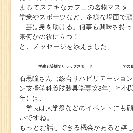
まるでステキなカフェの名物マスタ
学業やスポーツなど、多様な場面で頑
「芸は身を助ける。何事も興味を持っ
来何かの役に立つ！」
と、メッセージを添えました。
学生も笑顔でリラックスモード
旬の
石黒瞳さん（総合リハビリテーショ
ン支援学科義肢装具学専攻3年）と小
年）は、
「学長は大学祭などのイベントにも
いですね。
もっとお話しできる機会があると嬉