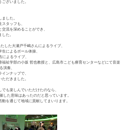
うございました。
しました。
生スタッフも、
と交流を深めることができ、
ました。
果たした大瀬戸千嶋さんによるライブ、
学生によるボール体操、
吉によるライブ、
療福祉学部の小坂 哲也教授と、広島市こども療育センターなどにて音楽
る演奏、
ラインナップで、
いただきました。
、
しでも楽しんでいただけたのなら、
開催した意味はあったのだと思っています。
活動を通じて地域に貢献してまいります。