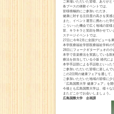
ご来場いただいた皆様、ありがと
各ブースの体験イベントでは、
皆様積極的にご参加いただき、
健康に対する注目度の高さを実感
また、イベント運営に携わった学
こういった機会で広く地域の皆様
皆、キラキラと笑顔を輝かせてい
ステージイベントでは、
27日に今年2月に全国デビューを
本学医療福祉学部医療福祉学科の
28日にフォークギターデュオの小
本学で音楽療法を実践している医
療法を担当している小坂 靖代によ
本学手話部による手話歌といった
ご参加いただいた皆様に楽しんで
この2日間の健康フェアを通して
ご参加いただいた地域の皆様に少
「広島国際大学 健康フェア」を
今後とも広島国際大学は、様々な
またどこかでお会いしましょう。
広島国際大学 企画課