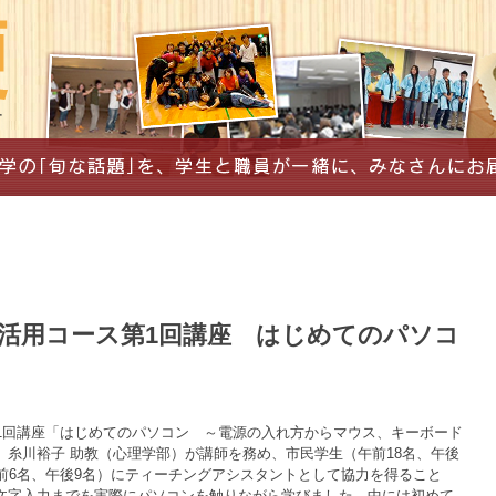
活用コース第1回講座 はじめてのパソコ
第1回講座「はじめてのパソコン ～電源の入れ方からマウス、キーボード
、糸川裕子 助教（心理学部）が講師を務め、市民学生（午前18名、午後
前6名、午後9名）にティーチングアシスタントとして協力を得ること
文字入力までを実際にパソコンを触りながら学びました。中には初めて