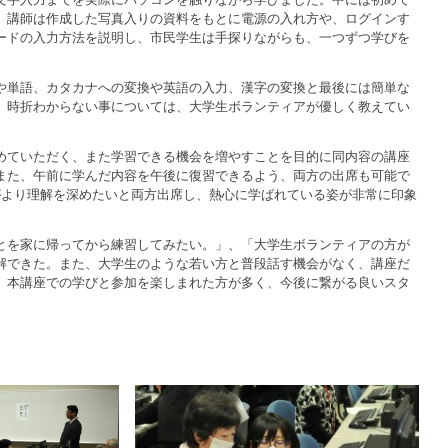
、講師は作成した写真入りの資料をもとに電源の入れ方や、ログインす
ードの入力方法を説明し、市民学生は手探りながらも、一つずつ学びを
や単語、カタカナへの変換や英語の入力、漢字の変換と最後には簡単な
、時折わからない事については、大学生ボランティアが優しく教えてい
めていただく、また学習できる機会を増やすことを目的に同内容の講座
また、午前に学んだ内容を午後に復習できるよう、両方の出席も可能で
がより理解を深めたいと両方出席し、熱心に学ばれている姿が非常に印象
とを家に帰ってから練習してみたい。」、「大学生ボランティアの方が
解できた。また、大学生のような若い方と普段話す機会がなく、講座だ
、本講座での学びと参加を楽しまれた方が多く、今後に繋がる良いスタ