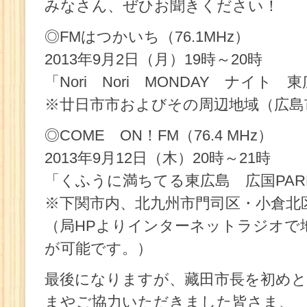
みなさん、ぜひお聞きください！
◎FMはつかいち（76.1MHz）
2013年9月2日（月）19時～20時
「Nori Nori MONDAY ナイト
※廿日市市およびその周辺地域（広島
◎COME ON！FM（76.4 MHz）
2013年9月12日（木）20時～21時
「くふうに満ちてる東広島 広国PARK
※下関市内、北九州市門司区・小倉北
（局HPよりインターネットラジオで
が可能です。）
最後になりますが、藏田市長を初め
まやご協力いただきました皆さま、