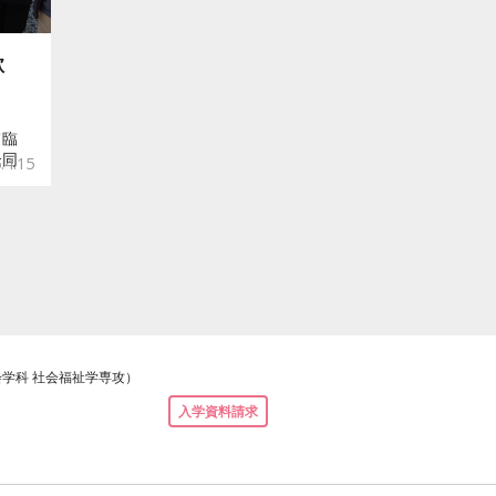
歓
て臨
合同
.4.15
学科 社会福祉学専攻）
入学資料請求