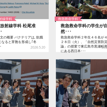
射線学科
救急救命学科
放射線学科 松尾准
救急救命学科の学生が
･
然･･･
文の概要 バクテリアは, 飢餓
救急救命学科２年生４６名が
になると芽胞を形成し｢冬
２８日（火）、「自然災害防
･
論」の授業で東広島市黒瀬町
2026.5.20
202
にある西日本･･･