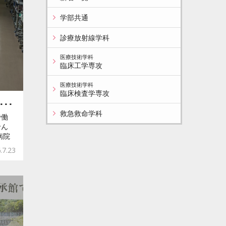
学部共通
診療放射線学科
医療技術学科
臨床工学専攻
医療技術学科
臨床検査学専攻
･･
救急救命学科
で働
せん
病院
.7.23