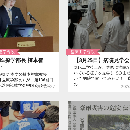
査学専攻
臨床工学専攻
医療学部長 楠本智
【8月25日】病院見学会･
･
臨床工学技士が、実際に病院
いている様子を見学してみま
受賞概要 本学の楠本智章教授
か？ 病院で働いてみたい！ 
健医療学部長）が、第136回日
の･･･
化器内視鏡学会中国支部例会
2026.7.27
2026