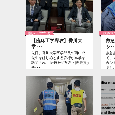
臨床工学専攻
救急救
【臨床工学専攻】香川大
救急
学･･･
シ･･
先日、香川大学医学部長の西山成
救急
先生をはじめとする皆様が本学を
て、
訪問され、 医療技術学科・臨床工
合シ
2026.7.2
学･･･
ました