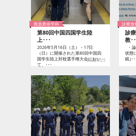
救急救命学科
診療放
第80回中国四国学生陸
診療
上･･･
教･･
2026年5月16日（土）・17日
・論
（日）に開催された第80回中国四
状態
国学生陸上対校選手権大会におい
眠｣･･
2026.5.25
て、･･･