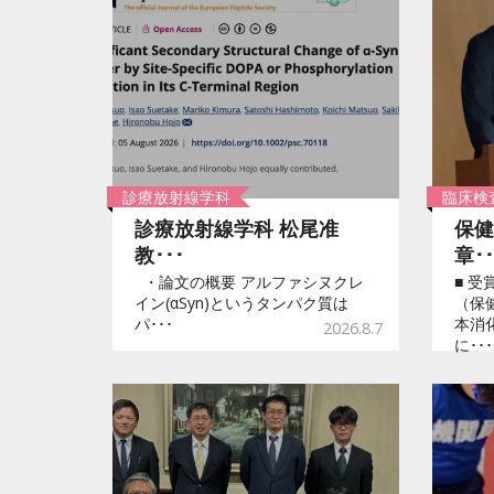
診療放射線学科
臨床検
診療放射線学科 松尾准
保健
教･･･
章･･
・論文の概要 アルファシヌクレ
■ 
イン(αSyn)というタンパク質は
（保
パ･･･
本消
2026.8.7
に･･･