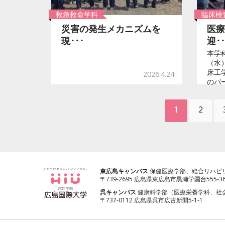
救急救命学科
臨床検
災害の発生メカニズムを
医療
現･･･
迎･･
本学科
（水
床工
2026.4.24
のバー
1
2
東広島キャンパス
保健医療学部、総合リハビ
〒739-2695 広島県東広島市黒瀬学園台555-3
呉キャンパス
健康科学部（医療栄養学科、社
〒737-0112 広島県呉市広古新開5-1-1