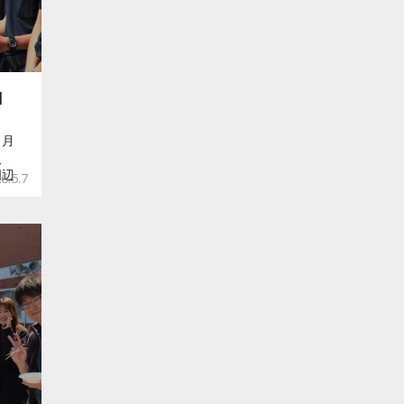
自
４月
災
周辺
6.5.7