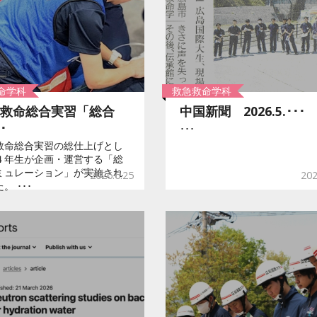
命学科
救急救命学科
救命総合実習「総合
中国新聞 2026.5.･･･
･
･･･
救命総合実習の総仕上げとし
４年生が企画・運営する「総
ミュレーション」が実施され
2026.6.25
202
。 ･･･