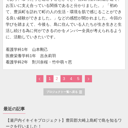
お互いに支え合っている関係であると分かりました。」「初め
て、豊浜町を訪れて町の人の生活・環境を肌で感じることができ
る良い経験ができました。」などの感想が聞かれました。今回の
学びを踏まえて、今後も、島に住んでいる人たちが生き生きと生
活し続ける為に何ができるのかをメンバー全員が考えられるよう
に、活動していきたいです。
看護学科1年 山本剛己
医療栄養学科1年 吉永莉羽
看護学科2年 對川奈桜・竹中萌々芭
1
2
3
4
5
プロジェクト一覧へ戻る
最近の記事
【瀬戸内イキイキプロジェクト】豊田郡大崎上島町で島を知るワ
ークを行いました！