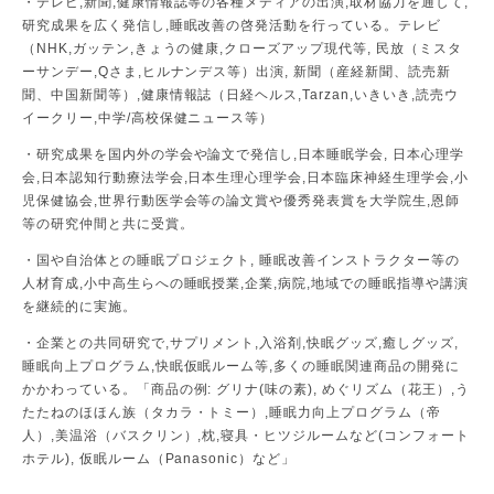
・テレビ,新聞,健康情報誌等の各種メディアの出演,取材協力を通して,
研究成果を広く発信し,睡眠改善の啓発活動を行っている。テレビ
（NHK,ガッテン,きょうの健康,クローズアップ現代等, 民放（ミスタ
ーサンデー,Qさま,ヒルナンデス等）出演, 新聞（産経新聞、読売新
聞、中国新聞等）,健康情報誌（日経ヘルス,Tarzan,いきいき,読売ウ
イークリー,中学/高校保健ニュース等）
・研究成果を国内外の学会や論文で発信し,日本睡眠学会, 日本心理学
会,日本認知行動療法学会,日本生理心理学会,日本臨床神経生理学会,小
児保健協会,世界行動医学会等の論文賞や優秀発表賞を大学院生,恩師
等の研究仲間と共に受賞。
・国や自治体との睡眠プロジェクト, 睡眠改善インストラクター等の
人材育成,小中高生らへの睡眠授業,企業,病院,地域での睡眠指導や講演
を継続的に実施。
・企業との共同研究で,サプリメント,入浴剤,快眠グッズ,癒しグッズ,
睡眠向上プログラム,快眠仮眠ルーム等,多くの睡眠関連商品の開発に
かかわっている。「商品の例: グリナ(味の素), めぐリズム（花王）,う
たたねのほほん族（タカラ・トミー）,睡眠力向上プログラム（帝
人）,美温浴（バスクリン）,枕,寝具・ヒツジルームなど(コンフォート
ホテル), 仮眠ルーム（Panasonic）など」