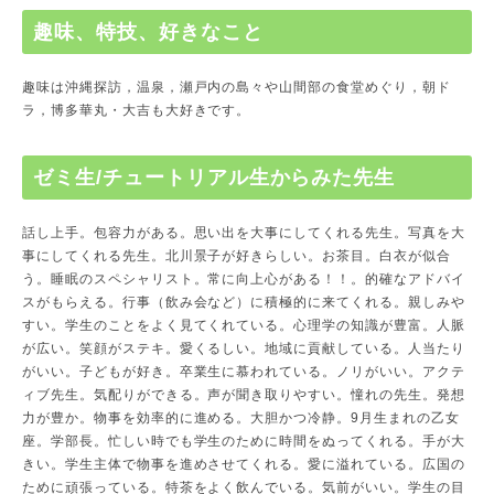
趣味、特技、好きなこと
趣味は沖縄探訪，温泉，瀬戸内の島々や山間部の食堂めぐり，朝ド
ラ，博多華丸・大吉も大好きです。
ゼミ生/チュートリアル生からみた先生
話し上手。包容力がある。思い出を大事にしてくれる先生。写真を大
事にしてくれる先生。北川景子が好きらしい。お茶目。白衣が似合
う。睡眠のスペシャリスト。常に向上心がある！！。的確なアドバイ
スがもらえる。行事（飲み会など）に積極的に来てくれる。親しみや
すい。学生のことをよく見てくれている。心理学の知識が豊富。人脈
が広い。笑顔がステキ。愛くるしい。地域に貢献している。人当たり
がいい。子どもが好き。卒業生に慕われている。ノリがいい。アクテ
ィブ先生。気配りができる。声が聞き取りやすい。憧れの先生。発想
力が豊か。物事を効率的に進める。大胆かつ冷静。9月生まれの乙女
座。学部長。忙しい時でも学生のために時間をぬってくれる。手が大
きい。学生主体で物事を進めさせてくれる。愛に溢れている。広国の
ために頑張っている。特茶をよく飲んでいる。気前がいい。学生の目