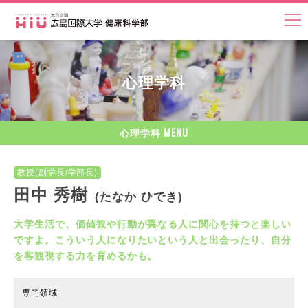
心理学科
MENU
心理学科
教授(副学長/学部長)
田中 秀樹
(たなか ひでき)
大学生活で、価値観や行動が異なる人に関心を持つと楽しい
ですよ。こういう人になりたいという人と出会ったり、自分
を客観視する力を育めるかも。
専門領域