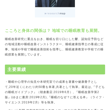
こころと身体の関係は？ 地域での睡眠教育も展開。
睡眠改善研究に重点をおき、睡眠を切り口にした鬱、認知症予防など
の地域活動や睡眠改善インストラクター、睡眠健康指導士の養成に従
事。地域や学校で睡眠改善技術を指導し、睡眠健康教室や学校での睡
眠授業を展開しています。
主要業績
・睡眠や心理学の知見や本研究室での成果を著書や健康冊子とし
て,20年近くにわたり約50冊を単著,共著として執筆。最近は,『子ども
の睡眠ガイドブック』（朝倉書店:2019年6月）, 『睡眠改善学第2
版』(ゆまに書房:2019年2月),『睡眠のなぜ？に答える本』（ライフ・
サイエンス:2019年2月）等を執筆。