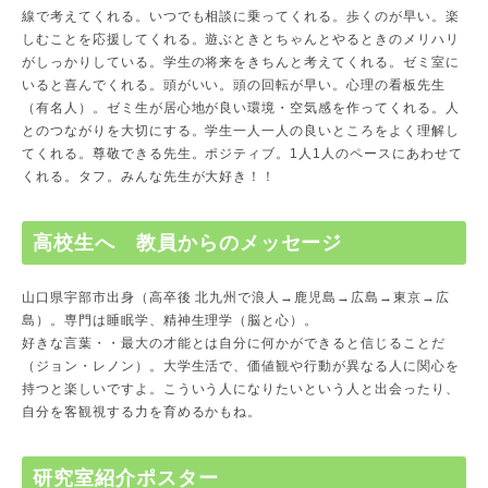
線で考えてくれる。いつでも相談に乗ってくれる。歩くのが早い。楽
しむことを応援してくれる。遊ぶときとちゃんとやるときのメリハリ
がしっかりしている。学生の将来をきちんと考えてくれる。ゼミ室に
いると喜んでくれる。頭がいい。頭の回転が早い。心理の看板先生
（有名人）。ゼミ生が居心地が良い環境・空気感を作ってくれる。人
とのつながりを大切にする。学生一人一人の良いところをよく理解し
てくれる。尊敬できる先生。ポジティブ。1人1人のペースにあわせて
くれる。タフ。みんな先生が大好き！！
高校生へ 教員からのメッセージ
山口県宇部市出身（高卒後 北九州で浪人→鹿児島→広島→東京→広
島）。専門は睡眠学、精神生理学（脳と心）。
好きな言葉・・最大の才能とは自分に何かができると信じることだ
（ジョン・レノン）。大学生活で、価値観や行動が異なる人に関心を
持つと楽しいですよ。こういう人になりたいという人と出会ったり、
自分を客観視する力を育めるかもね。
研究室紹介ポスター