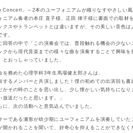
 Duo Concert」～2本のユーフォニアムが織りなすやさし
ォニアム奏者の本庄 直子様、正田 律子様に書面での取材
ックスやトランペットとは違いますが、その美しい音色は
です。
ご回答の中で「この演奏会では、普段触れる機会の少ない
ックから現代音楽までの様々な曲を演奏することで興味を
」とおっしゃっていました。
会を務めた心理学科3年生馬場健太郎さんは、
加するメンバーと共演しました！僕の初めての出演回も書
だかその時のことを思い出し、少し懐かしい気持ちになり
い放送だったと思います。」
もに、次の活動へと意気込んでいました。
サーである瀬形が幼少期にユーフォニアムを演奏していた
が開かれることを聞いて、好奇心を抑えることができなく