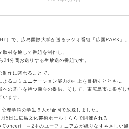
7MHz）で、広島国際大学が送るラジオ番組「広国PARK」
が取材を通して番組を制作し、
から24分間お送りする生放送の番組です。
の制作に関わることで、
によるコミュニケーション能力の向上を目指すとともに、
域への関心を持つ機会の提供、そして、東広島市に根ざし
ています。
は 心理学科の学生６人が合同で放送しました。
6月5日に広島文化芸術ホールくららで開催される
 Duo Concert」～2本のユーフォニアムが織りなすやさし