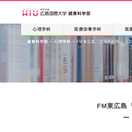
心理学科
医療栄養学科
医
健康科学部
>
心理学科
>
FM東広島「広国PARK」（202
FM東広島
ー