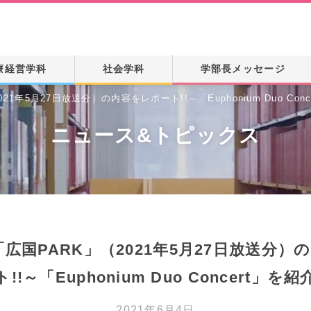
療経営学科
社会学科
学部長メッセージ
地域創生学専攻
社会福祉学専攻
1年5月27日放送分）の内容をレポート!!～「Euphonium Duo Con
ニュース&トピックス
「広国PARK」（2021年5月27日放送分）
ト!!～「Euphonium Duo Concert」を紹
2021年6月4日