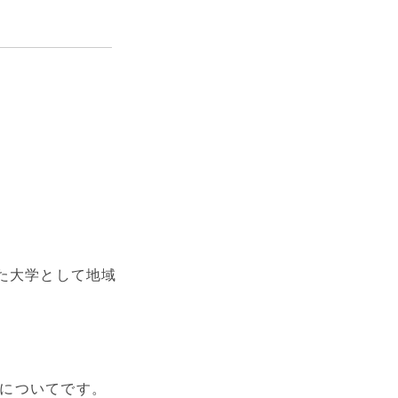
。
た大学として地域
い風についてです。