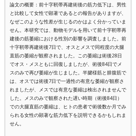
論文の概要：前十字靭帯再建術後の筋力低下は、男性
と比較して女性で顕著であるとの報告がありますが、
なぜこのような性差が生じるのかはよく分かっていま
せん。本研究では、動物モデルを用いて前十字靭帯再
建後の筋萎縮における性別の影響を調査しました。前
十字靭帯再建術後7日で、オスとメスで同程度の大腿
直筋の萎縮が観察されました。この萎縮は術後28日
でオス・メスともに回復しましたが、術後84日でメ
スのみで再び萎縮が生じました。半腱様筋と腓腹筋で
は、オスでは術後7日で一過性の有意な萎縮が観察さ
れましたが、メスでは有意な萎縮は検出されませんで
した。メスのみで観察された遅い時期（術後84日）
での大腿直筋の萎縮は、ヒトの患者で術後数か月でみ
られる女性の顕著な筋力低下を説明できるかもしれま
せん。