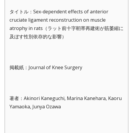
タイトル：Sex-dependent effects of anterior
cruciate ligament reconstruction on muscle
atrophy in rats（ラット前十字靭帯再建術が筋萎縮に
及ぼす性別依存的な影響）
掲載紙：Journal of Knee Surgery
著者：Akinori Kaneguchi, Marina Kanehara, Kaoru
Yamaoka, Junya Ozawa