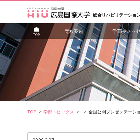
総合リハビリテーショ
専攻案内
学部長メッ
TOP
TOP
学部トピックス
全国公開プレゼンテーシ