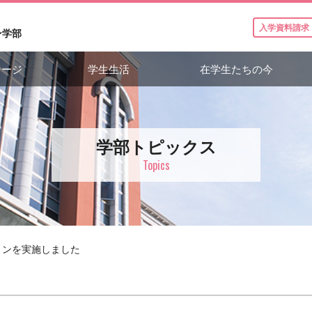
入学資料請求
ン学部
セージ
学生生活
在学生たちの今
学部トピックス
Topics
ョンを実施しました