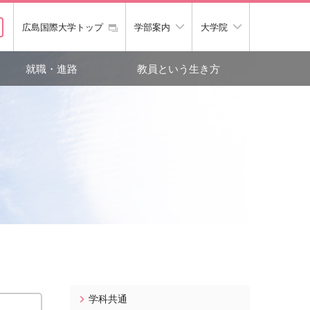
広島国際大学トップ
学部案内
大学院
就職・進路
教員という生き方
学科共通