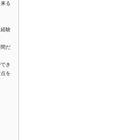
出来る
り経験
時間だ
ができ
省点を