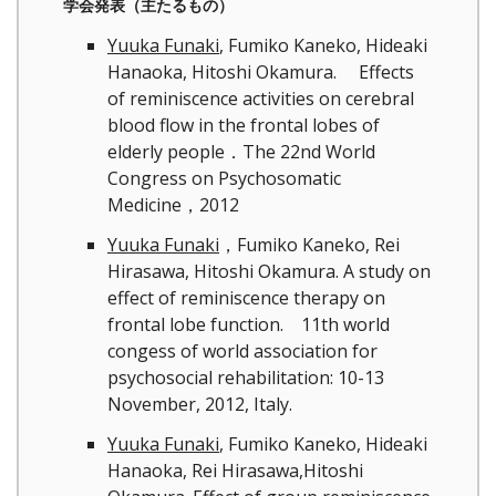
学会発表（主たるもの）
Yuuka Funaki
, Fumiko Kaneko, Hideaki
Hanaoka, Hitoshi Okamura. Effects
of reminiscence activities on cerebral
blood flow in the frontal lobes of
elderly people．The 22nd World
Congress on Psychosomatic
Medicine，2012
Yuuka Funaki
，Fumiko Kaneko, Rei
Hirasawa, Hitoshi Okamura. A study on
effect of reminiscence therapy on
frontal lobe function. 11th world
congess of world association for
psychosocial rehabilitation: 10-13
November, 2012, Italy.
Yuuka Funaki
, Fumiko Kaneko, Hideaki
Hanaoka, Rei Hirasawa,Hitoshi