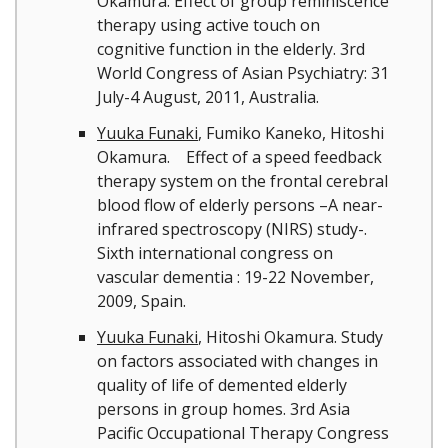
Okamura. Effect of group reminiscence
therapy using active touch on
cognitive function in the elderly. 3rd
World Congress of Asian Psychiatry: 31
July-4 August, 2011, Australia.
Yuuka Funaki
, Fumiko Kaneko, Hitoshi
Okamura. Effect of a speed feedback
therapy system on the frontal cerebral
blood flow of elderly persons –A near-
infrared spectroscopy (NIRS) study-.
Sixth international congress on
vascular dementia : 19-22 November,
2009, Spain.
Yuuka Funaki
, Hitoshi Okamura. Study
on factors associated with changes in
quality of life of demented elderly
persons in group homes. 3rd Asia
Pacific Occupational Therapy Congress