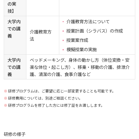
の実
技】
大学内
介護教育方法について
での講
授業計画（シラバス）の作成
介護教育方
義
法
授業案作成
模擬授業の実施
大学内
ベッドメーキング、身体の動かし方（体位変換・安
での講
楽な体位・起こし方）、移乗・移動の介護、排泄介
義
護、清潔の介護、食事介護など
研修プログラムは、ご要望に応じ一部変更することも可能です。
研修費用については、別途ご相談ください。
研修プログラムを修了した方には修了証をお渡しします。
研修の様子