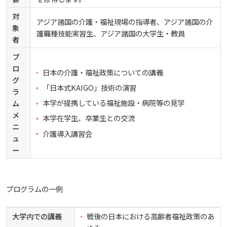
しあわせ健康センター
広国市民大学とは
理学療法士・作業療法士教員資格及び教育内容等の
カリキュラム・ポリシー（大学院対象）
広国ドリル
学園・姉妹校のご案内
広国IPEの授業について
図書館
情報端末の必携化について
対
大学院ディプロマ・ポリシー（2020年度以前入学
アジア諸国の介護・福祉現場の指導者、アジア諸国の介
自己評価書
ガバナンス・コード
象
生）
護職種技能実習生、アジア諸国の大学生・教員
広国市民大学（市民カレッジ）学生募集
大学見学・体験をご希望の方（一般の団体様）
者
入学予定者へのお知らせ
広国IPE用語集
臨床教授制度について
ICTサポート
情報センター
図書館概要
大学院実践臨床心理学専攻 自己点検・評価報告書
プ
受講生授業アンケート結果
広国市民大学（地域交流カレッジ）学生募集
ロ
地域連携に関するご意見募集
日本の介護・福祉政策についての講義
合格者の方へのメッセージ
利用案内
ラーニング・コモンズ
学内ネットワークの概要
グ
大学院薬学研究科 自己点検・評価報告書
「日本式KAIGO」技術の演習
卒業生・進路先 調査結果
ラ
広国市民大学 過去の開講コース
本学が提携している福祉施設・病院等の見学
入学準備学習プログラム
ム
利用案内（学外利用者）
東広島キャンパス
トレーニングルーム
メ
本学在学生、卒業生との交流
ニ
情報端末の必携化について
介護導入講習会
電子ブック・電子ジャーナルなど
呉キャンパス
ュ
ー
感染予防にかかる抗体価検査について
電子ブックをさがす
学内向け専用ページ
プログラムの一例
ビジュランクラウド
電子ジャーナルをさがす
広国ポータルサイト
大学内での講義
戦後の日本における高齢者福祉政策のあ
学外からのつかいかた