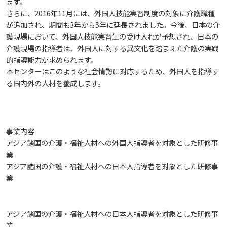
ます。
さらに、2016年11月には、外国人技能実習制度の対象に介護職種
海外専門研修
が追加され、期間も3年から5年に延長されました。今後、日本の介
入試情報
広島国際大学の概要
護現場において、外国人技能実習生の受け入れが予想され、日本の
介護現場の指導者は、外国人に対する異文化を踏まえた介護の実践
学部
情報の公表
建学の精神
入試最新情報
的指導能力が求められます。
本センターはこのような社会情勢に対応するため、外国人を指導す
る国内外の人材を養成します。
教育の特色
大学院・専攻科
規定
教育研究上の目的・基本組織について
保健医療学部
入試概要
将来像
研究者要覧
就職・キャリア支援
施設案内
医療科学研究科
規定・教育課程・シラバス
総合リハビリテーション学部
職の種BOOK
事業内容
アジア諸国の介護・福祉人材への外国人指導者を対象とした研修事
教育に関する基本方針
大学基礎データ
業
広島国際大学施設等貸与内規
産官学連携
大学広報
健康科学研究科
就職支援
施設紹介
保健医療学専攻
健康スポーツ学部
資料請求
アジア諸国の介護・福祉人材への日本人指導者を対象とした研修事
業
アドミッション・ポリシー
学費・入学金等費用について
広島国際大学倫理委員会規定
別表第1・第2 様式第1・第2
東広島・呉キャンパス施設 名称・愛称
リハビリテーション学専攻
地域連携
ハラスメントについて
看護学研究科
就業力育成プログラム
研究連携相談
プレスリリース
医療福祉学専攻
関連情報
窓口での資料受取りについて
健康科学部
アジア諸国の介護・福祉人材への日本人指導者を対象とした研修事
カリキュラム・ポリシー
アドミッション・ポリシー（2027年度以降入学
学生生活支援について
施設を動画で紹介
メディア掲載情報
医療経営学専攻
国際交流
SDGsについて
薬学研究科
エクステンション講座
公開講座
看護学専攻
研究者要覧
お問い合わせ
交通アクセス
看護学部
業