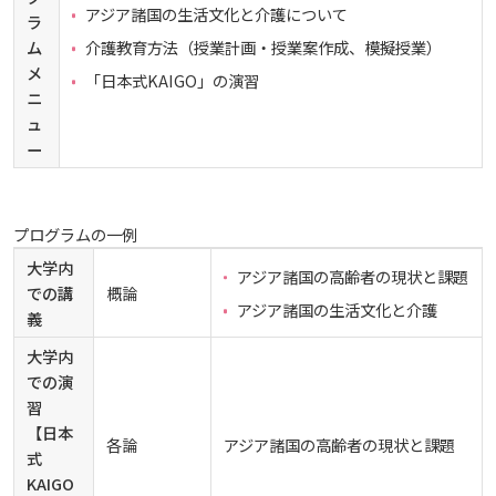
アジア諸国の生活文化と介護について
ラ
ム
介護教育方法（授業計画・授業案作成、模擬授業）
メ
「日本式KAIGO」の演習
ニ
ュ
ー
プログラムの一例
大学内
アジア諸国の高齢者の現状と課題
での講
概論
アジア諸国の生活文化と介護
義
大学内
での演
習
【日本
各論
アジア諸国の高齢者の現状と課題
式
KAIGO