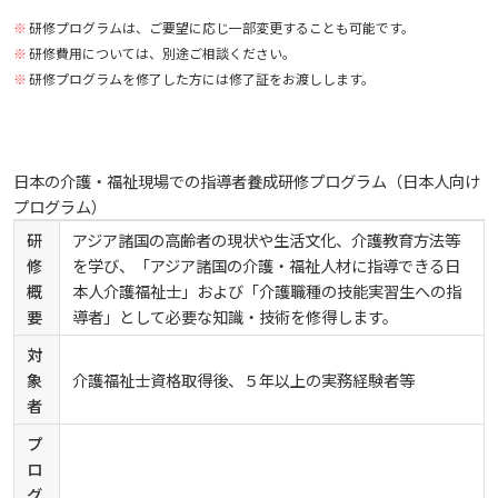
研修プログラムは、ご要望に応じ一部変更することも可能です。
お知らせ
研修費用については、別途ご相談ください。
研修プログラムを修了した方には修了証をお渡しします。
自然災害時等の図書館の閉館について
日本の介護・福祉現場での指導者養成研修プログラム（日本人向け
プログラム）
研
アジア諸国の高齢者の現状や生活文化、介護教育方法等
修
を学び、「アジア諸国の介護・福祉人材に指導できる日
概
本人介護福祉士」および「介護職種の技能実習生への指
要
導者」として必要な知識・技術を修得します。
対
象
介護福祉士資格取得後、５年以上の実務経験者等
者
プ
ロ
グ