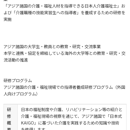
生）
「アジア諸国の介護・福祉人材を指導できる日本人介護福祉士」お
ディプロマ・ポリシー
カリキュラム・ポリシー（2024年度以降入学生）
就職支援について
よび「介護職種の技能実習生への指導者」を養成するための研修を
キャンパスの歴史を振り返る
SNS公式アカウント
心理学専攻
助産学専攻科
就職データ
高大連携
国際化ビジョン
開講講座
公開講座
学園・姉妹校のご案内
研究者情報（学会賞・研究者インタビュー）
薬学部
アドミッション・ポリシー（2024～2026年度入学
実施
アクセス
生）
カリキュラム・ポリシー（2023年度入学生）
沿革
ディプロマ・ポリシー（2024年度入学生）
動物実験に関する情報について
心理臨床センター
受講申込方法
公開講座 過去の開講コース
キャリア支援係利用案内
子ども向け体験講座
海外研修情報
公的研究費の責任体系について
カリキュラム・ポリシー（2020～2022年度入学
アジア諸国の大学生・教員との教育・研究・交流事業
ディプロマ・ポリシー（2020～2023年度入学生）
学園からのメッセージ
財務・事業計画等について
Language
学生寮・学生研修棟
資格取得奨励金制度
ボランティア活動
外国人留学生
子ども向け体験講座
海外研修
安全保障貿易管理
本学と連携・協定を締結している海外の大学等との教育・研究・交
生）
流活動の推進
ディプロマ・ポリシー（2016～2019年度入学生）
教職課程について
学長メッセージ
JP（日本語）
EN（英語）
CH（中国語）
宿泊施設
子ども向け体験講座 過去の開講コース
学生短期海外研修
科目等履修生制度
アジア介護・福祉教育研修センター
国際交流イベント
研究倫理
カリキュラム・ポリシー（2016～2019年度保健医
療・総合リハ・医療福祉・医療経営・看護）
研修プログラム
ディプロマ・ポリシー（2015年度以前入学生）
自己点検・評価
大学章と大学旗
基盤教育センター
東広島キャンパス
アジア諸国の介護・福祉現場での指導者養成研修プログラム（外国
海外専門研修
広島国際大学Town＆Gownoffice東広島
連携・協定について
人向けプログラム）
カリキュラム・ポリシー（2016～2019年度心理・
健幸ステーション
大学院ディプロマ・ポリシー（2024年度入学生）
文部科学省への設置認可・届出書類・履行状況報
大学機関別認証評価
UI（ユニバーシティ・アイデンティティ）
呉キャンパス
薬・医療栄養）
専門職連携教育センター
基盤教育センターでの教育活動・概要
研究情報の公開について（オプトアウト）
告書
研
日本の福祉制度や介護、リハビリテーション等の紹介と
広国市民大学
大学院ディプロマ・ポリシー（2021～2023年度入
修
介護・福祉現場の視察を通じて、アジア諸国で「日本式
薬学部薬学科の自己点検・評価について
大学歌
カリキュラム・ポリシー（2015年度以前入学生）
講座のご案内
情報メディアラーニングセンター
広国IPEとは
概
KAIGO」に基づいた介護を実践するための知識や技術
学生）
高等教育の修学支援新制度
要
を修得します。