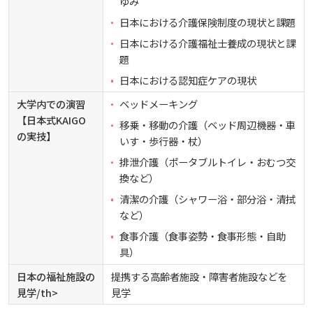
ゆみ
広国LMS
日本における介護保険制度の現状と課題
看護師・保健師国家試験対策
日本における介護福祉士養成の現状と課
題
日本における認知症ケアの現状
活動とイベント
大学内での演習
ベッドメーキング
【日本式KAIGO
利用講習会
移乗・移動の介護（ベッド周辺機器・車
の実技】
いす・歩行器・杖）
排泄介護（ポータブルトイレ・おむつ交
学生図書委員の活動
換など）
清潔の介護（シャワー浴・部分浴・清拭
施設案内
など）
食事介護（食事姿勢・食事形態・自助
よくある質問
具）
日本の福祉施設の
提携する高齢者施設・障害者施設などを
図書館だより『Library News』
見学/th>
見学