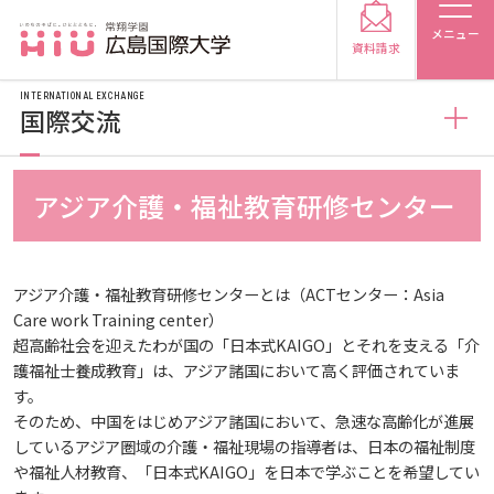
メニュー
資料請求
INTERNATIONAL EXCHANGE
国際交流
国際交流
アジア介護・福祉教育研修センター
受験生の方
国際化ビジョン
受験生の保護者の方
アジア介護・福祉教育研修センターとは（ACTセンター：Asia
Care work Training center）
海外研修情報
在学生の方
卒業生の方
超高齢社会を迎えたわが国の「日本式KAIGO」とそれを支える「介
護福祉士養成教育」は、アジア諸国において高く評価されていま
す。
外国人留学生
海外研修
保護者の方
採用担当の方
そのため、中国をはじめアジア諸国において、急速な高齢化が進展
しているアジア圏域の介護・福祉現場の指導者は、日本の福祉制度
アジア介護・福祉教育研修センター
学生短期海外研修
国際交流イベント
や福祉人材教育、「日本式KAIGO」を日本で学ぶことを希望してい
大学紹介