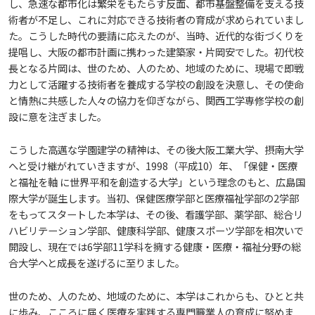
し、急速な都市化は繁栄をもたらす反面、都市基盤整備を支える技
術者が不足し、これに対応できる技術者の育成が求められていまし
大学広報
教育に関する基本方針
大学基礎データ
広島国際大学施設等貸与内規
施設紹介
た。こうした時代の要請に応えたのが、当時、近代的な街づくりを
入試情報
広島国際大学の概要
提唱し、大阪の都市計画に携わった建築家・片岡安でした。初代校
長となる片岡は、世のため、人のため、地域のために、現場で即戦
ハラスメントについて
アドミッション・ポリシー
学費・入学金等費用について
広島国際大学倫理委員会規定
東広島・呉キャンパス施設 名称・愛称
プレスリリース
別表第1・第2 様式第1・第2
学部
情報の公表
建学の精神
入試最新情報
力として活躍する技術者を養成する学校の創設を決意し、その使命
と情熱に共感した人々の協力を仰ぎながら、関西工学専修学校の創
設に意を注ぎました。
SDGsについて
カリキュラム・ポリシー
学生生活支援について
施設を動画で紹介
メディア掲載情報
アドミッション・ポリシー（2027年度以降入学
教育の特色
大学院・専攻科
規定
教育研究上の目的・基本組織について
保健医療学部
入試概要
生）
こうした高邁な学園建学の精神は、その後大阪工業大学、摂南大学
ディプロマ・ポリシー
就職支援について
キャンパスの歴史を振り返る
SNS公式アカウント
カリキュラム・ポリシー（2024年度以降入学生）
へと受け継がれていきますが、1998（平成10）年、「保健・医療
将来像
研究者要覧
就職・キャリア支援
施設案内
医療科学研究科
規定・教育課程・シラバス
総合リハビリテーション学部
職の種BOOK
アドミッション・ポリシー（2024～2026年度入学
と福祉を軸 に世界平和を創造する大学」という理念のもと、広島国
際大学が誕生します。当初、保健医療学部と医療福祉学部の2学部
生）
カリキュラム・ポリシー（2023年度入学生）
沿革
動物実験に関する情報について
心理臨床センター
ディプロマ・ポリシー（2024年度入学生）
教育に関する基本方針
大学基礎データ
をもってスタートした本学は、その後、看護学部、薬学部、総合リ
広島国際大学施設等貸与内規
産官学連携
大学広報
健康科学研究科
就職支援
施設紹介
保健医療学専攻
健康スポーツ学部
資料請求
ハビリテーション学部、健康科学部、健康スポーツ学部を相次いで
開設し、現在では6学部11学科を擁する健康・医療・福祉分野の総
カリキュラム・ポリシー（2020～2022年度入学
ディプロマ・ポリシー（2020～2023年度入学生）
財務・事業計画等について
学生寮・学生研修棟
学園からのメッセージ
アドミッション・ポリシー
学費・入学金等費用について
広島国際大学倫理委員会規定
別表第1・第2 様式第1・第2
東広島・呉キャンパス施設 名称・愛称
リハビリテーション学専攻
地域連携
ハラスメントについて
看護学研究科
就業力育成プログラム
研究連携相談
プレスリリース
医療福祉学専攻
合大学へと成長を遂げるに至りました。
関連情報
窓口での資料受取りについて
健康科学部
生）
ディプロマ・ポリシー（2016～2019年度入学生）
世のため、人のため、地域のために、本学はこれからも、ひとと共
教職課程について
宿泊施設
学長メッセージ
カリキュラム・ポリシー
アドミッション・ポリシー（2027年度以降入学
学生生活支援について
施設を動画で紹介
メディア掲載情報
医療経営学専攻
国際交流
SDGsについて
薬学研究科
エクステンション講座
公開講座
看護学専攻
研究者要覧
お問い合わせ
交通アクセス
看護学部
カリキュラム・ポリシー（2016～2019年度保健医
に歩み、こころに届く医療を実践する専門職業人の育成に努めま