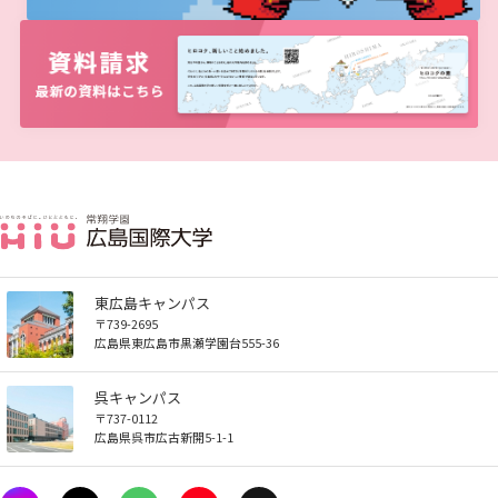
しあわせ健康センター
広国市民大学とは
理学療法士・作業療法士教員資格及び教育内容等の
情報端末の必携化について
カリキュラム・ポリシー（大学院対象）
広国ドリル
学園・姉妹校のご案内
広国IPEの授業について
図書館
情報端末の必携化について
電子ブック・電子ジャーナルなど
呉キャンパス
大学院ディプロマ・ポリシー（2020年度以前入学
自己評価書
ガバナンス・コード
生）
広国市民大学（市民カレッジ）学生募集
大学見学・体験をご希望の方（一般の団体様）
入学予定者へのお知らせ
感染予防にかかる抗体価検査について
広国IPE用語集
臨床教授制度について
ICTサポート
情報センター
図書館概要
電子ブックをさがす
学内向け専用ページ
大学院実践臨床心理学専攻 自己点検・評価報告書
受講生授業アンケート結果
広国市民大学（地域交流カレッジ）学生募集
地域連携に関するご意見募集
合格者の方へのメッセージ
ビジュランクラウド
利用案内
ラーニング・コモンズ
学内ネットワークの概要
電子ジャーナルをさがす
広国ポータルサイト
大学院薬学研究科 自己点検・評価報告書
卒業生・進路先 調査結果
広国市民大学 過去の開講コース
入学準備学習プログラム
利用案内（学外利用者）
東広島キャンパス
トレーニングルーム
看護師・保健師国家試験対策
広国LMS
情報端末の必携化について
電子ブック・電子ジャーナルなど
呉キャンパス
東広島キャンパス
活動とイベント
〒739-2695
広島県東広島市黒瀬学園台555-36
感染予防にかかる抗体価検査について
電子ブックをさがす
学内向け専用ページ
利用講習会
呉キャンパス
〒737-0112
ビジュランクラウド
電子ジャーナルをさがす
広島県呉市広古新開5-1-1
広国ポータルサイト
学生図書委員の活動
学外からのつかいかた