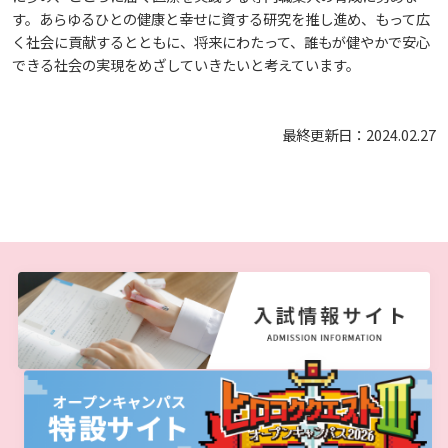
生）
す。あらゆるひとの健康と幸せに資する研究を推し進め、もって広
療・総合リハ・医療福祉・医療経営・看護）
ディプロマ・ポリシー（2015年度以前入学生）
自己点検・評価
基盤教育センター
東広島キャンパス
大学章と大学旗
ディプロマ・ポリシー
カリキュラム・ポリシー（2024年度以降入学生）
就職支援について
く社会に貢献するとともに、将来にわたって、誰もが健やかで安心
キャンパスの歴史を振り返る
SNS公式アカウント
心理学専攻
助産学専攻科
就職データ
高大連携
国際化ビジョン
開講講座
公開講座
学園・姉妹校のご案内
研究者情報（学会賞・研究者インタビュー）
薬学部
アドミッション・ポリシー（2024～2026年度入学
できる社会の実現をめざしていきたいと考えています。
カリキュラム・ポリシー（2016～2019年度心理・
アクセス
生）
大学院ディプロマ・ポリシー（2024年度入学生）
カリキュラム・ポリシー（2023年度入学生）
呉キャンパス
沿革
ディプロマ・ポリシー（2024年度入学生）
文部科学省への設置認可・届出書類・履行状況報
専門職連携教育センター
大学機関別認証評価
基盤教育センターでの教育活動・概要
UI（ユニバーシティ・アイデンティティ）
動物実験に関する情報について
心理臨床センター
薬・医療栄養）
受講申込方法
公開講座 過去の開講コース
キャリア支援係利用案内
子ども向け体験講座
海外研修情報
公的研究費の責任体系について
告書
最終更新日：2024.02.27
大学院ディプロマ・ポリシー（2021～2023年度入
カリキュラム・ポリシー（2020～2022年度入学
ディプロマ・ポリシー（2020～2023年度入学生）
薬学部薬学科の自己点検・評価について
講座のご案内
学園からのメッセージ
財務・事業計画等について
情報メディアラーニングセンター
広国IPEとは
Language
大学歌
学生寮・学生研修棟
カリキュラム・ポリシー（2015年度以前入学生）
資格取得奨励金制度
ボランティア活動
外国人留学生
子ども向け体験講座
海外研修
安全保障貿易管理
学生）
生）
高等教育の修学支援新制度
ディプロマ・ポリシー（2016～2019年度入学生）
理学療法士・作業療法士教員資格及び教育内容等
広国ドリル
教職課程について
広国IPEの授業について
学長メッセージ
JP（日本語）
EN（英語）
CH（中国語）
図書館
情報端末の必携化について
学園・姉妹校のご案内
宿泊施設
カリキュラム・ポリシー（大学院対象）
子ども向け体験講座 過去の開講コース
学生短期海外研修
科目等履修生制度
アジア介護・福祉教育研修センター
国際交流イベント
研究倫理
カリキュラム・ポリシー（2016～2019年度保健医
大学院ディプロマ・ポリシー（2020年度以前入学
の自己評価書
受講生授業アンケート結果
療・総合リハ・医療福祉・医療経営・看護）
生）
ディプロマ・ポリシー（2015年度以前入学生）
入学予定者へのお知らせ
自己点検・評価
広国IPE用語集
大学章と大学旗
ICTサポート
基盤教育センター
東広島キャンパス
情報センター
図書館概要
臨床教授制度について
海外専門研修
広島国際大学Town＆Gownoffice東広島
連携・協定について
大学院実践臨床心理学専攻 自己点検・評価報告書
卒業生・進路先 調査結果
カリキュラム・ポリシー（2016～2019年度心理・
健幸ステーション
大学院ディプロマ・ポリシー（2024年度入学生）
合格者の方へのメッセージ
文部科学省への設置認可・届出書類・履行状況報
大学機関別認証評価
UI（ユニバーシティ・アイデンティティ）
呉キャンパス
薬・医療栄養）
専門職連携教育センター
基盤教育センターでの教育活動・概要
利用案内
ラーニング・コモンズ
学内ネットワークの概要
研究情報の公開について（オプトアウト）
大学院薬学研究科 自己点検・評価報告書
告書
広国市民大学
大学院ディプロマ・ポリシー（2021～2023年度入
薬学部薬学科の自己点検・評価について
入学準備学習プログラム
大学歌
カリキュラム・ポリシー（2015年度以前入学生）
講座のご案内
情報メディアラーニングセンター
広国IPEとは
利用案内（学外利用者）
東広島キャンパス
トレーニングルーム
学生）
高等教育の修学支援新制度