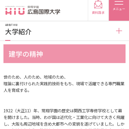
メニュー
資料請求
ABOUT HIU
大学紹介
大学紹介
建学の精神
受験生の方
広島国際大学の概要
受験生の保護者の方
世のため、人のため、地域のため、
理論に裏付けられた実践的技術をもち、現場で活躍できる専門職業
情報の公表
建学の精神
在学生の方
卒業生の方
人を育成する。
規定
教育の特色
教育研究上の目的・基本組織について
保護者の方
採用担当の方
1922（大正11）年、常翔学園の歴史は関西工学専修学校として幕
を開けました。当時、わが国は近代化・工業化に向けて大きく飛躍
施設案内
将来像
研究者要覧
規定・教育課程・シラバス
し、大阪も周辺地域を含め大都市への変貌を遂げていました。しか
大学紹介