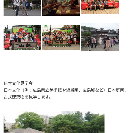
海外専門研修
入試情報
広島国際大学の概要
学部
情報の公表
建学の精神
入試最新情報
教育の特色
大学院・専攻科
規定
教育研究上の目的・基本組織について
保健医療学部
入試概要
将来像
研究者要覧
就職・キャリア支援
施設案内
医療科学研究科
規定・教育課程・シラバス
総合リハビリテーション学部
職の種BOOK
日本文化見学会
教育に関する基本方針
日本文化（例：広島県立美術館や縮景園、広島城など）日本庭園、
大学基礎データ
広島国際大学施設等貸与内規
産官学連携
大学広報
健康科学研究科
就職支援
施設紹介
保健医療学専攻
健康スポーツ学部
資料請求
古式建築物を見学します。
アドミッション・ポリシー
学費・入学金等費用について
広島国際大学倫理委員会規定
別表第1・第2 様式第1・第2
東広島・呉キャンパス施設 名称・愛称
リハビリテーション学専攻
地域連携
ハラスメントについて
看護学研究科
就業力育成プログラム
研究連携相談
プレスリリース
医療福祉学専攻
関連情報
窓口での資料受取りについて
健康科学部
カリキュラム・ポリシー
アドミッション・ポリシー（2027年度以降入学
学生生活支援について
施設を動画で紹介
メディア掲載情報
医療経営学専攻
国際交流
SDGsについて
薬学研究科
エクステンション講座
公開講座
看護学専攻
研究者要覧
お問い合わせ
交通アクセス
看護学部