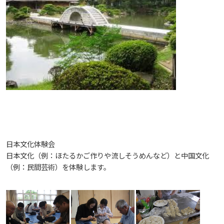
生）
ディプロマ・ポリシー
カリキュラム・ポリシー（2024年度以降入学生）
就職支援について
キャンパスの歴史を振り返る
SNS公式アカウント
心理学専攻
助産学専攻科
就職データ
高大連携
国際化ビジョン
開講講座
公開講座
学園・姉妹校のご案内
研究者情報（学会賞・研究者インタビュー）
薬学部
アドミッション・ポリシー（2024～2026年度入学
アクセス
生）
カリキュラム・ポリシー（2023年度入学生）
沿革
ディプロマ・ポリシー（2024年度入学生）
動物実験に関する情報について
心理臨床センター
受講申込方法
公開講座 過去の開講コース
キャリア支援係利用案内
子ども向け体験講座
海外研修情報
公的研究費の責任体系について
カリキュラム・ポリシー（2020～2022年度入学
ディプロマ・ポリシー（2020～2023年度入学生）
学園からのメッセージ
財務・事業計画等について
Language
学生寮・学生研修棟
資格取得奨励金制度
ボランティア活動
外国人留学生
子ども向け体験講座
海外研修
安全保障貿易管理
生）
ディプロマ・ポリシー（2016～2019年度入学生）
教職課程について
学長メッセージ
JP（日本語）
EN（英語）
CH（中国語）
宿泊施設
子ども向け体験講座 過去の開講コース
学生短期海外研修
科目等履修生制度
アジア介護・福祉教育研修センター
国際交流イベント
研究倫理
カリキュラム・ポリシー（2016～2019年度保健医
療・総合リハ・医療福祉・医療経営・看護）
ディプロマ・ポリシー（2015年度以前入学生）
日本文化体験会
自己点検・評価
大学章と大学旗
基盤教育センター
東広島キャンパス
海外専門研修
広島国際大学Town＆Gownoffice東広島
連携・協定について
日本文化（例：ほたるかご作りや流しそうめんなど）と中国文化
カリキュラム・ポリシー（2016～2019年度心理・
健幸ステーション
（例：民間芸術）を体験します。
大学院ディプロマ・ポリシー（2024年度入学生）
文部科学省への設置認可・届出書類・履行状況報
大学機関別認証評価
UI（ユニバーシティ・アイデンティティ）
呉キャンパス
薬・医療栄養）
専門職連携教育センター
基盤教育センターでの教育活動・概要
研究情報の公開について（オプトアウト）
告書
広国市民大学
大学院ディプロマ・ポリシー（2021～2023年度入
薬学部薬学科の自己点検・評価について
大学歌
カリキュラム・ポリシー（2015年度以前入学生）
講座のご案内
情報メディアラーニングセンター
広国IPEとは
学生）
高等教育の修学支援新制度