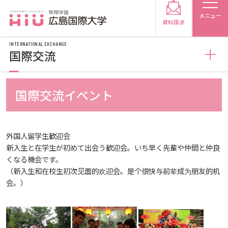
メニュー
資料請求
INTERNATIONAL EXCHANGE
国際交流
国際交流
国際交流イベント
受験生の方
国際化ビジョン
受験生の保護者の方
外国人留学生歓迎会
新入生と在学生が初めて出会う歓迎会。いち早く先輩や仲間と仲良
海外研修情報
在学生の方
卒業生の方
くなる機会です。
（新入生和在校生初次见面的欢迎会。是个很快与前辈成为朋友的机
会。）
外国人留学生
海外研修
保護者の方
採用担当の方
アジア介護・福祉教育研修センター
学生短期海外研修
国際交流イベント
大学紹介