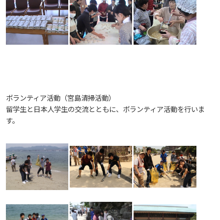
広国LMS
看護師・保健師国家試験対策
活動とイベント
利用講習会
ボランティア活動（宮島清掃活動）
留学生と日本人学生の交流とともに、ボランティア活動を行いま
学生図書委員の活動
す。
施設案内
よくある質問
図書館だより『Library News』