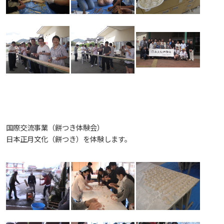
しあわせ健康センター
広国市民大学とは
理学療法士・作業療法士教員資格及び教育内容等の
カリキュラム・ポリシー（大学院対象）
広国ドリル
学園・姉妹校のご案内
広国IPEの授業について
図書館
情報端末の必携化について
大学院ディプロマ・ポリシー（2020年度以前入学
自己評価書
ガバナンス・コード
生）
広国市民大学（市民カレッジ）学生募集
大学見学・体験をご希望の方（一般の団体様）
入学予定者へのお知らせ
広国IPE用語集
臨床教授制度について
ICTサポート
情報センター
図書館概要
大学院実践臨床心理学専攻 自己点検・評価報告書
受講生授業アンケート結果
広国市民大学（地域交流カレッジ）学生募集
地域連携に関するご意見募集
合格者の方へのメッセージ
利用案内
ラーニング・コモンズ
学内ネットワークの概要
大学院薬学研究科 自己点検・評価報告書
卒業生・進路先 調査結果
広国市民大学 過去の開講コース
入学準備学習プログラム
利用案内（学外利用者）
東広島キャンパス
トレーニングルーム
国際交流事業（餅つき体験会）
情報端末の必携化について
電子ブック・電子ジャーナルなど
呉キャンパス
日本正月文化（餅つき）を体験します。
感染予防にかかる抗体価検査について
電子ブックをさがす
学内向け専用ページ
ビジュランクラウド
電子ジャーナルをさがす
広国ポータルサイト
学外からのつかいかた