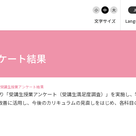
小
中
大
J
文字サイズ
Lang
EN（英語）
大学紹介
ケート結果
入試情報
受講生授業アンケート結果
学部
なり「受講生授業アンケート（受講生満足度調査）」を実施し
改善に活用し、今後のカリキュラムの見直しをはじめ、各科目
大学院・専攻科
就職・キャリア支援