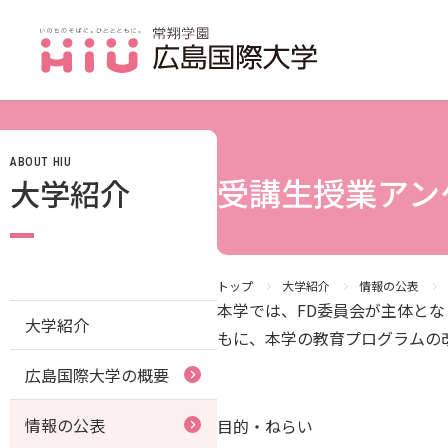
ABOUT HIU
JP（日本語）
受講生授業アン
大学紹介
受験生の方
受験生の保護者の方
在学生の方
トップ
大学紹介
情報の公表
本学では、FD委員会が主体と
大学紹介
卒業生の方
もに、本学の教育プログラムの
広島国際大学の概要
保護者の方
採用担当の方
情報の公表
目的・ねらい