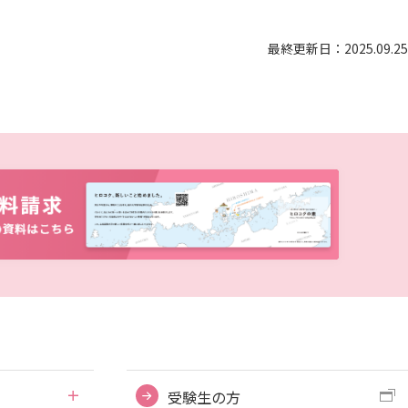
ディプロマ・ポリシー（2015年度以前入学生）
大学院ディプロマ・ポリシー（2024年度入学生）
広国IPEとは
最終更新日：2025.09.25
大学院ディプロマ・ポリシー（2021～2023年度入学生）
広国IPEの授業について
大学院ディプロマ・ポリシー（2020年度以前入学生）
広国IPE用語集
情報端末の必携化について
ICTサポート
図書館概要
利用案内
利用案内（学外利用者）
電子ブック・電子ジャーナルなど
受験生の方