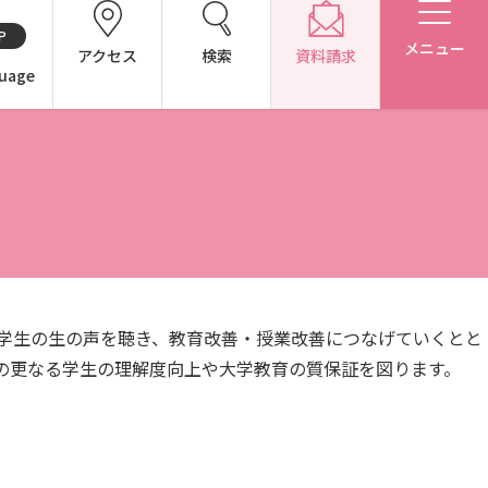
P
メニュー
アクセス
検索
資料請求
uage
CH（中国語）
別表第1・第2 様式第1・第2
、学生の生の声を聴き、教育改善・授業改善につなげていくとと
の更なる学生の理解度向上や大学教育の質保証を図ります。
アドミッション・ポリシー（2027年度以降入学生）
アドミッション・ポリシー（2024～2026年度入学生）
東広島キャンパス