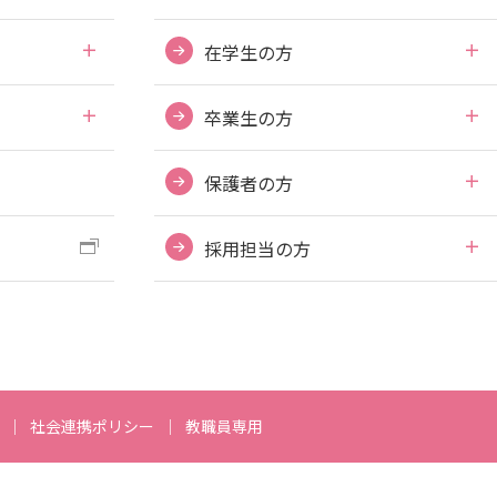
電子ブックをさがす
在学生の方
電子ジャーナルをさがす
学外からのつかいかた
卒業生の方
看護師・保健師国家試験対策
活動とイベント
保護者の方
利用講習会
採用担当の方
学生図書委員の活動
施設案内
よくある質問
図書館だより『Library News』
社会連携ポリシー
教職員専用
お知らせ
自然災害時等の図書館の閉館について