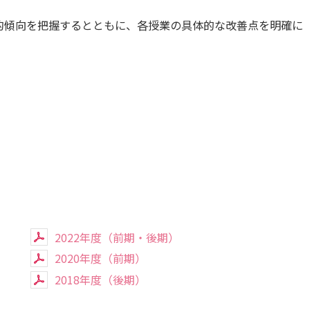
カリキュラム・ポリシー（2024年度以降入学生）
呉キャンパス
的傾向を把握するとともに、各授業の具体的な改善点を明確に
カリキュラム・ポリシー（2023年度入学生）
カリキュラム・ポリシー（2020～2022年度入学生）
大学機関別認証評価
基盤教育センターでの教育活動・概要
カリキュラム・ポリシー（2016～2019年度保健医療・総合リハ・医療福祉・医療経営・看護）
薬学部薬学科の自己点検・評価について
講座のご案内
カリキュラム・ポリシー（2016～2019年度心理・薬・医療栄養）
理学療法士・作業療法士教員資格及び教育内容等の自己評価書
広国ドリル
カリキュラム・ポリシー（2015年度以前入学生）
大学院実践臨床心理学専攻 自己点検・評価報告書
入学予定者へのお知らせ
カリキュラム・ポリシー（大学院対象）
大学院薬学研究科 自己点検・評価報告書
合格者の方へのメッセージ
入学準備学習プログラム
ディプロマ・ポリシー（2024年度入学生）
情報端末の必携化について
2022年度（前期・後期）
2020年度（前期）
ディプロマ・ポリシー（2020～2023年度入学生）
感染予防にかかる抗体価検査について
2018年度（後期）
ディプロマ・ポリシー（2016～2019年度入学生）
ビジュランクラウド