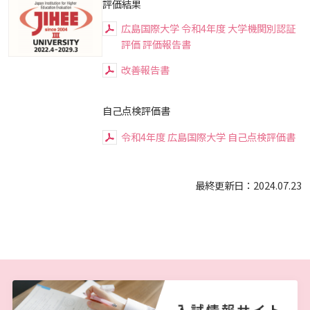
評価結果
大学広報
教育に関する基本方針
大学基礎データ
広島国際大学施設等貸与内規
施設紹介
広島国際大学 令和4年度 大学機関別認証
入試情報
広島国際大学の概要
評価 評価報告書
改善報告書
ハラスメントについて
アドミッション・ポリシー
学費・入学金等費用について
広島国際大学倫理委員会規定
東広島・呉キャンパス施設 名称・愛称
プレスリリース
別表第1・第2 様式第1・第2
学部
情報の公表
建学の精神
入試最新情報
自己点検評価書
SDGsについて
カリキュラム・ポリシー
学生生活支援について
施設を動画で紹介
メディア掲載情報
アドミッション・ポリシー（2027年度以降入学
教育の特色
大学院・専攻科
規定
教育研究上の目的・基本組織について
保健医療学部
入試概要
生）
令和4年度 広島国際大学 自己点検評価書
ディプロマ・ポリシー
就職支援について
キャンパスの歴史を振り返る
SNS公式アカウント
カリキュラム・ポリシー（2024年度以降入学生）
将来像
研究者要覧
就職・キャリア支援
施設案内
医療科学研究科
規定・教育課程・シラバス
総合リハビリテーション学部
職の種BOOK
アドミッション・ポリシー（2024～2026年度入学
最終更新日：2024.07.23
生）
カリキュラム・ポリシー（2023年度入学生）
沿革
動物実験に関する情報について
心理臨床センター
ディプロマ・ポリシー（2024年度入学生）
教育に関する基本方針
大学基礎データ
広島国際大学施設等貸与内規
産官学連携
大学広報
健康科学研究科
就職支援
施設紹介
保健医療学専攻
健康スポーツ学部
資料請求
カリキュラム・ポリシー（2020～2022年度入学
ディプロマ・ポリシー（2020～2023年度入学生）
財務・事業計画等について
学生寮・学生研修棟
学園からのメッセージ
アドミッション・ポリシー
学費・入学金等費用について
広島国際大学倫理委員会規定
別表第1・第2 様式第1・第2
東広島・呉キャンパス施設 名称・愛称
リハビリテーション学専攻
地域連携
ハラスメントについて
看護学研究科
就業力育成プログラム
研究連携相談
プレスリリース
医療福祉学専攻
関連情報
窓口での資料受取りについて
健康科学部
生）
ディプロマ・ポリシー（2016～2019年度入学生）
教職課程について
宿泊施設
学長メッセージ
カリキュラム・ポリシー
アドミッション・ポリシー（2027年度以降入学
学生生活支援について
施設を動画で紹介
メディア掲載情報
医療経営学専攻
国際交流
SDGsについて
薬学研究科
エクステンション講座
公開講座
看護学専攻
研究者要覧
お問い合わせ
交通アクセス
看護学部
カリキュラム・ポリシー（2016～2019年度保健医