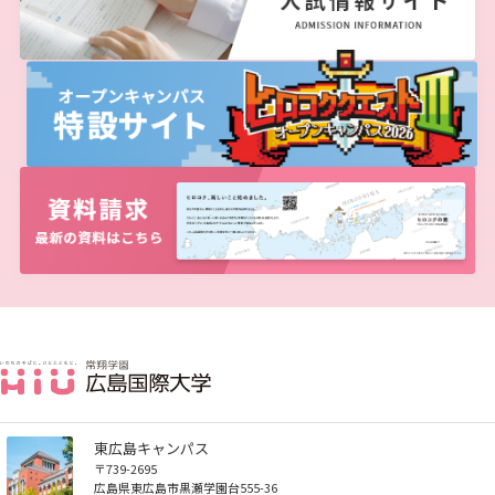
生）
療・総合リハ・医療福祉・医療経営・看護）
ディプロマ・ポリシー（2015年度以前入学生）
自己点検・評価
基盤教育センター
東広島キャンパス
大学章と大学旗
ディプロマ・ポリシー
カリキュラム・ポリシー（2024年度以降入学生）
就職支援について
キャンパスの歴史を振り返る
SNS公式アカウント
心理学専攻
助産学専攻科
就職データ
高大連携
国際化ビジョン
開講講座
公開講座
学園・姉妹校のご案内
研究者情報（学会賞・研究者インタビュー）
薬学部
アドミッション・ポリシー（2024～2026年度入学
カリキュラム・ポリシー（2016～2019年度心理・
アクセス
生）
大学院ディプロマ・ポリシー（2024年度入学生）
カリキュラム・ポリシー（2023年度入学生）
呉キャンパス
沿革
ディプロマ・ポリシー（2024年度入学生）
文部科学省への設置認可・届出書類・履行状況報
専門職連携教育センター
大学機関別認証評価
基盤教育センターでの教育活動・概要
UI（ユニバーシティ・アイデンティティ）
動物実験に関する情報について
心理臨床センター
薬・医療栄養）
受講申込方法
公開講座 過去の開講コース
キャリア支援係利用案内
子ども向け体験講座
海外研修情報
公的研究費の責任体系について
告書
大学院ディプロマ・ポリシー（2021～2023年度入
カリキュラム・ポリシー（2020～2022年度入学
ディプロマ・ポリシー（2020～2023年度入学生）
薬学部薬学科の自己点検・評価について
講座のご案内
学園からのメッセージ
財務・事業計画等について
情報メディアラーニングセンター
広国IPEとは
Language
大学歌
学生寮・学生研修棟
カリキュラム・ポリシー（2015年度以前入学生）
資格取得奨励金制度
ボランティア活動
外国人留学生
子ども向け体験講座
海外研修
安全保障貿易管理
学生）
生）
高等教育の修学支援新制度
ディプロマ・ポリシー（2016～2019年度入学生）
理学療法士・作業療法士教員資格及び教育内容等
広国ドリル
教職課程について
広国IPEの授業について
学長メッセージ
JP（日本語）
EN（英語）
CH（中国語）
図書館
情報端末の必携化について
学園・姉妹校のご案内
宿泊施設
カリキュラム・ポリシー（大学院対象）
子ども向け体験講座 過去の開講コース
学生短期海外研修
科目等履修生制度
アジア介護・福祉教育研修センター
国際交流イベント
研究倫理
カリキュラム・ポリシー（2016～2019年度保健医
大学院ディプロマ・ポリシー（2020年度以前入学
の自己評価書
受講生授業アンケート結果
療・総合リハ・医療福祉・医療経営・看護）
生）
ディプロマ・ポリシー（2015年度以前入学生）
入学予定者へのお知らせ
自己点検・評価
広国IPE用語集
大学章と大学旗
ICTサポート
基盤教育センター
東広島キャンパス
情報センター
図書館概要
臨床教授制度について
海外専門研修
広島国際大学Town＆Gownoffice東広島
連携・協定について
大学院実践臨床心理学専攻 自己点検・評価報告書
卒業生・進路先 調査結果
カリキュラム・ポリシー（2016～2019年度心理・
健幸ステーション
大学院ディプロマ・ポリシー（2024年度入学生）
合格者の方へのメッセージ
文部科学省への設置認可・届出書類・履行状況報
大学機関別認証評価
UI（ユニバーシティ・アイデンティティ）
呉キャンパス
薬・医療栄養）
専門職連携教育センター
基盤教育センターでの教育活動・概要
利用案内
ラーニング・コモンズ
学内ネットワークの概要
研究情報の公開について（オプトアウト）
大学院薬学研究科 自己点検・評価報告書
告書
広国市民大学
大学院ディプロマ・ポリシー（2021～2023年度入
東広島キャンパス
薬学部薬学科の自己点検・評価について
入学準備学習プログラム
大学歌
カリキュラム・ポリシー（2015年度以前入学生）
講座のご案内
情報メディアラーニングセンター
広国IPEとは
利用案内（学外利用者）
東広島キャンパス
トレーニングルーム
学生）
〒739-2695
高等教育の修学支援新制度
広島県東広島市黒瀬学園台555-36