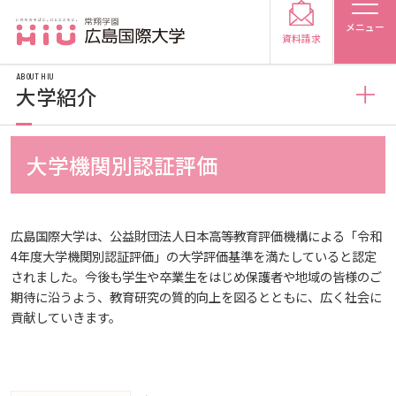
メニュー
資料請求
ABOUT HIU
大学紹介
大学紹介
大学機関別認証評価
受験生の方
広島国際大学の概要
受験生の保護者の方
広島国際大学は、公益財団法人日本高等教育評価機構による「令和
4年度大学機関別認証評価」の大学評価基準を満たしていると認定
情報の公表
建学の精神
在学生の方
卒業生の方
されました。今後も学生や卒業生をはじめ保護者や地域の皆様のご
期待に沿うよう、教育研究の質的向上を図るとともに、広く社会に
貢献していきます。
規定
教育の特色
教育研究上の目的・基本組織について
保護者の方
採用担当の方
施設案内
将来像
研究者要覧
規定・教育課程・シラバス
大学紹介