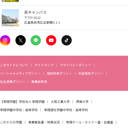
しあわせ健康センター
広国市民大学とは
理学療法士・作業療法士教員資格及び教育内容等の
情報端末の必携化について
カリキュラム・ポリシー（大学院対象）
広国ドリル
学園・姉妹校のご案内
広国IPEの授業について
図書館
情報端末の必携化について
電子ブック・電子ジャーナルなど
呉キャンパス
大学院ディプロマ・ポリシー（2020年度以前入学
呉キャンパス
自己評価書
ガバナンス・コード
生）
〒737-0112
広国市民大学（市民カレッジ）学生募集
大学見学・体験をご希望の方（一般の団体様）
広島県呉市広古新開5-1-1
入学予定者へのお知らせ
感染予防にかかる抗体価検査について
広国IPE用語集
臨床教授制度について
ICTサポート
情報センター
図書館概要
電子ブックをさがす
学内向け専用ページ
大学院実践臨床心理学専攻 自己点検・評価報告書
受講生授業アンケート結果
広国市民大学（地域交流カレッジ）学生募集
地域連携に関するご意見募集
合格者の方へのメッセージ
ビジュランクラウド
利用案内
ラーニング・コモンズ
学内ネットワークの概要
電子ジャーナルをさがす
広国ポータルサイト
大学院薬学研究科 自己点検・評価報告書
卒業生・進路先 調査結果
広国市民大学 過去の開講コース
入学準備学習プログラム
利用案内（学外利用者）
東広島キャンパス
トレーニングルーム
看護師・保健師国家試験対策
広国LMS
このサイトについて
サイトマップ
プライバシーポリシー
ソーシャルメディアポリシー
知的財産ポリシー
利益相反ポリシー
情報端末の必携化について
電子ブック・電子ジャーナルなど
呉キャンパス
活動とイベント
社会連携ポリシー
教職員専用
感染予防にかかる抗体価検査について
電子ブックをさがす
学内向け専用ページ
利用講習会
【常翔学園】
学校法人 常翔学園
大阪工業大学
摂南大学
ビジュランクラウド
電子ジャーナルをさがす
常翔学園中学校・高等学校
常翔啓光学園中学校・高等学校
広国ポータルサイト
学生図書委員の活動
これからの学園
事業報告書・財務状況
常翔ホール・セミナー室・会議室
学外からのつかいかた