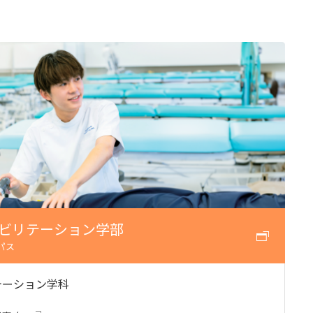
カリキュラム・ポリシー（2024年度以降入学生）
呉キャンパス
カリキュラム・ポリシー（2023年度入学生）
カリキュラム・ポリシー（2020～2022年度入学生）
大学機関別認証評価
基盤教育センターでの教育活動・概要
カリキュラム・ポリシー（2016～2019年度保健医療・総合リハ・医療福祉・医療経営・看護）
薬学部薬学科の自己点検・評価について
講座のご案内
カリキュラム・ポリシー（2016～2019年度心理・薬・医療栄養）
理学療法士・作業療法士教員資格及び教育内容等の自己評価書
広国ドリル
カリキュラム・ポリシー（2015年度以前入学生）
大学院実践臨床心理学専攻 自己点検・評価報告書
入学予定者へのお知らせ
カリキュラム・ポリシー（大学院対象）
大学院薬学研究科 自己点検・評価報告書
合格者の方へのメッセージ
入学準備学習プログラム
ビリテーション学部
ディプロマ・ポリシー（2024年度入学生）
情報端末の必携化について
パス
ディプロマ・ポリシー（2020～2023年度入学生）
感染予防にかかる抗体価検査について
テーション学科
ディプロマ・ポリシー（2016～2019年度入学生）
ビジュランクラウド