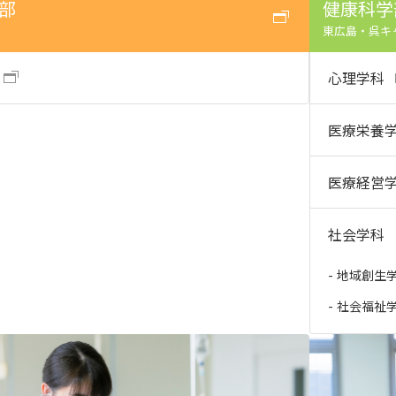
部
健康科学
東広島・呉キ
心理学科
医療栄養
医療経営
社会学科
地域創生
社会福祉