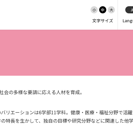
小
中
大
J
文字サイズ
Lang
EN（英語）
大学紹介
入試情報
学部
、社会の多様な要請に応える人材を育成。
大学院・専攻科
バリエーションは6学部11学科。健康・医療・福祉分野で活
学の特長を生かして、独自の目標や研究分野などに関連した他
就職・キャリア支援