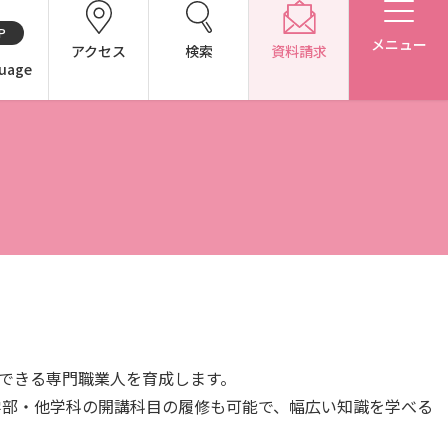
P
メニュー
アクセス
検索
資料請求
uage
CH（中国語）
別表第1・第2 様式第1・第2
アドミッション・ポリシー（2027年度以降入学生）
躍できる専門職業人を育成します。
学部・他学科の開講科目の履修も可能で、幅広い知識を学べる
アドミッション・ポリシー（2024～2026年度入学生）
東広島キャンパス