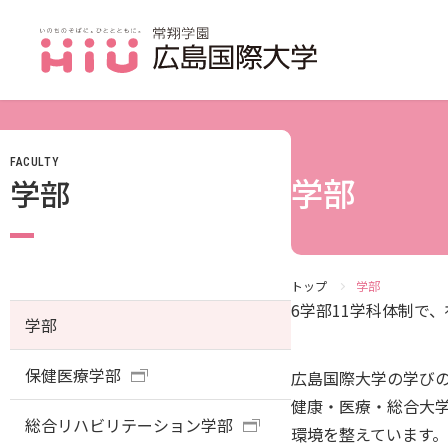
FACULTY
JP（日本語）
学部
学部
受験生の方
受験生の保護者の方
在学生の方
トップ
学部
6学部11学科体制で
学部
卒業生の方
保健医療学部
保護者の方
広島国際大学の学びの
健康・医療・総合大
採用担当の方
総合リハビリテーション学部
環境を整えています。