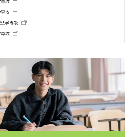
ディプロマ・ポリシー（2015年度以前入学生）
学専攻
学専攻
大学院ディプロマ・ポリシー（2024年度入学生）
広国IPEとは
療法学専攻
大学院ディプロマ・ポリシー（2021～2023年度入学生）
広国IPEの授業について
学専攻
大学院ディプロマ・ポリシー（2020年度以前入学生）
広国IPE用語集
情報端末の必携化について
ICTサポート
図書館概要
利用案内
利用案内（学外利用者）
電子ブック・電子ジャーナルなど