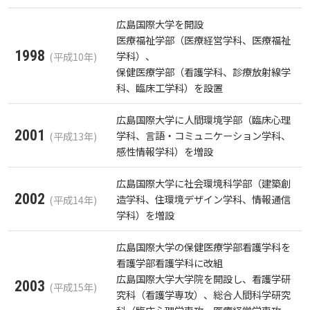
しあわせ健康センター
広国市民大学とは
理学療法士・作業療法士教員資格及び教育内容等の
情報端末の必携化について
カリキュラム・ポリシー（大学院対象）
広国ドリル
学園・姉妹校のご案内
広国IPEの授業について
図書館
情報端末の必携化について
電子ブック・電子ジャーナルなど
呉キャンパス
広島国際大学を開設
大学院ディプロマ・ポリシー（2020年度以前入学
自己評価書
ガバナンス・コード
医療福祉学部（医療経営学科、医療福祉
生）
広国市民大学（市民カレッジ）学生募集
大学見学・体験をご希望の方（一般の団体様）
1998
学科）、
(平成10年)
入学予定者へのお知らせ
感染予防にかかる抗体価検査について
広国IPE用語集
臨床教授制度について
ICTサポート
情報センター
図書館概要
電子ブックをさがす
学内向け専用ページ
保健医療学部（看護学科、診療放射線学
大学院実践臨床心理学専攻 自己点検・評価報告書
受講生授業アンケート結果
科、臨床工学科）を設置
広国市民大学（地域交流カレッジ）学生募集
地域連携に関するご意見募集
合格者の方へのメッセージ
ビジュランクラウド
利用案内
ラーニング・コモンズ
学内ネットワークの概要
電子ジャーナルをさがす
広国ポータルサイト
大学院薬学研究科 自己点検・評価報告書
広島国際大学に人間環境学部（臨床心理
卒業生・進路先 調査結果
広国市民大学 過去の開講コース
2001
学科、言語・コミュニケーション学科、
(平成13年)
入学準備学習プログラム
利用案内（学外利用者）
東広島キャンパス
トレーニングルーム
看護師・保健師国家試験対策
感性情報学科）を増設
広国LMS
情報端末の必携化について
広島国際大学に社会環境科学部（建築創
電子ブック・電子ジャーナルなど
呉キャンパス
活動とイベント
2002
造学科、住環境デザイン学科、情報通信
(平成14年)
学科）を増設
感染予防にかかる抗体価検査について
電子ブックをさがす
学内向け専用ページ
利用講習会
広島国際大学の保健医療学部看護学科を
看護学部看護学科に改組
ビジュランクラウド
電子ジャーナルをさがす
広国ポータルサイト
学生図書委員の活動
広島国際大学大学院を開設し、看護学研
2003
(平成15年)
究科（看護学専攻）、総合人間科学研究
学外からのつかいかた