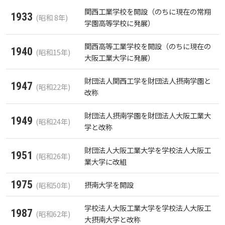
生）
療・総合リハ・医療福祉・医療経営・看護）
関西工業学校を開設（のちに現在の常翔
ディプロマ・ポリシー（2015年度以前入学生）
1933
(昭和 8年)
自己点検・評価
基盤教育センター
東広島キャンパス
大学章と大学旗
ディプロマ・ポリシー
カリキュラム・ポリシー（2024年度以降入学生）
就職支援について
キャンパスの歴史を振り返る
学園高等学校に発展）
SNS公式アカウント
心理学専攻
助産学専攻科
就職データ
高大連携
国際化ビジョン
開講講座
公開講座
学園・姉妹校のご案内
研究者情報（学会賞・研究者インタビュー）
薬学部
アドミッション・ポリシー（2024～2026年度入学
カリキュラム・ポリシー（2016～2019年度心理・
アクセス
生）
関西高等工業学校を開設（のちに現在の
大学院ディプロマ・ポリシー（2024年度入学生）
カリキュラム・ポリシー（2023年度入学生）
呉キャンパス
沿革
ディプロマ・ポリシー（2024年度入学生）
1940
文部科学省への設置認可・届出書類・履行状況報
専門職連携教育センター
大学機関別認証評価
基盤教育センターでの教育活動・概要
UI（ユニバーシティ・アイデンティティ）
動物実験に関する情報について
(昭和15年)
心理臨床センター
薬・医療栄養）
受講申込方法
公開講座 過去の開講コース
キャリア支援係利用案内
子ども向け体験講座
海外研修情報
大阪工業大学に発展）
公的研究費の責任体系について
告書
大学院ディプロマ・ポリシー（2021～2023年度入
カリキュラム・ポリシー（2020～2022年度入学
ディプロマ・ポリシー（2020～2023年度入学生）
財団法人関西工学を財団法人摂南学園と
薬学部薬学科の自己点検・評価について
講座のご案内
学園からのメッセージ
財務・事業計画等について
情報メディアラーニングセンター
広国IPEとは
Language
大学歌
学生寮・学生研修棟
1947
カリキュラム・ポリシー（2015年度以前入学生）
(昭和22年)
資格取得奨励金制度
ボランティア活動
外国人留学生
子ども向け体験講座
海外研修
安全保障貿易管理
学生）
生）
改称
高等教育の修学支援新制度
ディプロマ・ポリシー（2016～2019年度入学生）
理学療法士・作業療法士教員資格及び教育内容等
広国ドリル
教職課程について
広国IPEの授業について
学長メッセージ
JP（日本語）
EN（英語）
CH（中国語）
図書館
情報端末の必携化について
学園・姉妹校のご案内
宿泊施設
財団法人摂南学園を財団法人大阪工業大
カリキュラム・ポリシー（大学院対象）
1949
子ども向け体験講座 過去の開講コース
学生短期海外研修
科目等履修生制度
アジア介護・福祉教育研修センター
国際交流イベント
(昭和24年)
研究倫理
カリキュラム・ポリシー（2016～2019年度保健医
大学院ディプロマ・ポリシー（2020年度以前入学
の自己評価書
学と改称
受講生授業アンケート結果
療・総合リハ・医療福祉・医療経営・看護）
生）
ディプロマ・ポリシー（2015年度以前入学生）
入学予定者へのお知らせ
自己点検・評価
広国IPE用語集
大学章と大学旗
ICTサポート
基盤教育センター
東広島キャンパス
情報センター
図書館概要
臨床教授制度について
財団法人大阪工業大学を学校法人大阪工
海外専門研修
広島国際大学Town＆Gownoffice東広島
連携・協定について
1951
(昭和26年)
大学院実践臨床心理学専攻 自己点検・評価報告書
卒業生・進路先 調査結果
業大学に改組
カリキュラム・ポリシー（2016～2019年度心理・
健幸ステーション
大学院ディプロマ・ポリシー（2024年度入学生）
合格者の方へのメッセージ
文部科学省への設置認可・届出書類・履行状況報
大学機関別認証評価
UI（ユニバーシティ・アイデンティティ）
呉キャンパス
薬・医療栄養）
専門職連携教育センター
基盤教育センターでの教育活動・概要
利用案内
ラーニング・コモンズ
学内ネットワークの概要
1975
摂南大学を開設
(昭和50年)
研究情報の公開について（オプトアウト）
大学院薬学研究科 自己点検・評価報告書
告書
広国市民大学
大学院ディプロマ・ポリシー（2021～2023年度入
薬学部薬学科の自己点検・評価について
入学準備学習プログラム
大学歌
カリキュラム・ポリシー（2015年度以前入学生）
講座のご案内
学校法人大阪工業大学を学校法人大阪工
情報メディアラーニングセンター
広国IPEとは
利用案内（学外利用者）
東広島キャンパス
トレーニングルーム
1987
学生）
(昭和62年)
大摂南大学と改称
高等教育の修学支援新制度