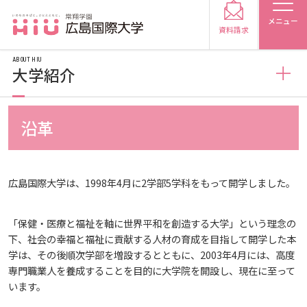
メニュー
資料請求
ABOUT HIU
大学紹介
大学紹介
沿革
受験生の方
広島国際大学の概要
受験生の保護者の方
広島国際大学は、1998年4月に2学部5学科をもって開学しました。
情報の公表
建学の精神
在学生の方
卒業生の方
「保健・医療と福祉を軸に世界平和を創造する大学」という理念の
下、社会の幸福と福祉に貢献する人材の育成を目指して開学した本
規定
教育の特色
教育研究上の目的・基本組織について
保護者の方
採用担当の方
学は、その後順次学部を増設するとともに、2003年4月には、高度
専門職業人を養成することを目的に大学院を開設し、現在に至って
います。
施設案内
将来像
研究者要覧
規定・教育課程・シラバス
大学紹介