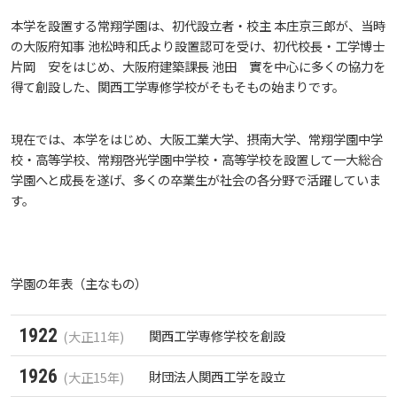
本学を設置する常翔学園は、初代設立者・校主 本庄京三郎が、当時
大学広報
教育に関する基本方針
大学基礎データ
広島国際大学施設等貸与内規
施設紹介
の大阪府知事 池松時和氏より設置認可を受け、初代校長・工学博士
入試情報
広島国際大学の概要
片岡 安をはじめ、大阪府建築課長 池田 實を中心に多くの協力を
得て創設した、関西工学専修学校がそもそもの始まりです。
ハラスメントについて
アドミッション・ポリシー
学費・入学金等費用について
広島国際大学倫理委員会規定
東広島・呉キャンパス施設 名称・愛称
プレスリリース
別表第1・第2 様式第1・第2
学部
情報の公表
建学の精神
入試最新情報
現在では、本学をはじめ、大阪工業大学、摂南大学、常翔学園中学
SDGsについて
カリキュラム・ポリシー
学生生活支援について
施設を動画で紹介
メディア掲載情報
アドミッション・ポリシー（2027年度以降入学
教育の特色
校・高等学校、常翔啓光学園中学校・高等学校を設置して一大総合
大学院・専攻科
規定
教育研究上の目的・基本組織について
保健医療学部
入試概要
生）
学園へと成長を遂げ、多くの卒業生が社会の各分野で活躍していま
す。
ディプロマ・ポリシー
就職支援について
キャンパスの歴史を振り返る
SNS公式アカウント
カリキュラム・ポリシー（2024年度以降入学生）
将来像
研究者要覧
就職・キャリア支援
施設案内
医療科学研究科
規定・教育課程・シラバス
総合リハビリテーション学部
職の種BOOK
アドミッション・ポリシー（2024～2026年度入学
生）
カリキュラム・ポリシー（2023年度入学生）
沿革
動物実験に関する情報について
心理臨床センター
ディプロマ・ポリシー（2024年度入学生）
教育に関する基本方針
大学基礎データ
広島国際大学施設等貸与内規
産官学連携
大学広報
健康科学研究科
就職支援
施設紹介
保健医療学専攻
健康スポーツ学部
資料請求
学園の年表（主なもの）
カリキュラム・ポリシー（2020～2022年度入学
ディプロマ・ポリシー（2020～2023年度入学生）
財務・事業計画等について
学生寮・学生研修棟
学園からのメッセージ
アドミッション・ポリシー
学費・入学金等費用について
広島国際大学倫理委員会規定
別表第1・第2 様式第1・第2
東広島・呉キャンパス施設 名称・愛称
リハビリテーション学専攻
地域連携
ハラスメントについて
看護学研究科
就業力育成プログラム
研究連携相談
プレスリリース
医療福祉学専攻
関連情報
窓口での資料受取りについて
健康科学部
1922
関西工学専修学校を創設
(大正11年)
生）
ディプロマ・ポリシー（2016～2019年度入学生）
教職課程について
宿泊施設
学長メッセージ
1926
財団法人関西工学を設立
カリキュラム・ポリシー
アドミッション・ポリシー（2027年度以降入学
(大正15年)
学生生活支援について
施設を動画で紹介
メディア掲載情報
医療経営学専攻
国際交流
SDGsについて
薬学研究科
エクステンション講座
公開講座
看護学専攻
研究者要覧
お問い合わせ
交通アクセス
看護学部
カリキュラム・ポリシー（2016～2019年度保健医