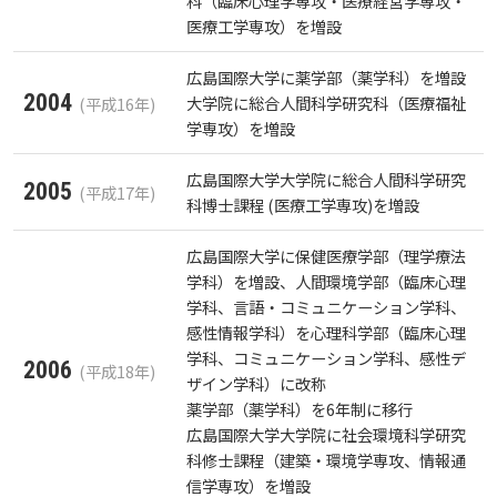
科（臨床心理学専攻・医療経営学専攻・
施設案内
広国LMS
医療工学専攻）を増設
看護師・保健師国家試験対策
広島国際大学に薬学部（薬学科）を増設
よくある質問
2004
大学院に総合人間科学研究科（医療福祉
(平成16年)
学専攻）を増設
活動とイベント
図書館だより『Library News』
広島国際大学大学院に総合人間科学研究
2005
(平成17年)
利用講習会
科博士課程 (医療工学専攻)を増設
お知らせ
広島国際大学に保健医療学部（理学療法
学生図書委員の活動
学科）を増設、人間環境学部（臨床心理
自然災害時等の図書館の閉館について
学科、言語・コミュニケーション学科、
施設案内
感性情報学科）を心理科学部（臨床心理
学科、コミュニケーション学科、感性デ
2006
(平成18年)
ザイン学科）に改称
よくある質問
薬学部（薬学科）を6年制に移行
広島国際大学大学院に社会環境科学研究
科修士課程（建築・環境学専攻、情報通
図書館だより『Library News』
信学専攻）を増設