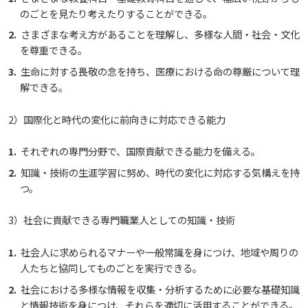
のごとを見たり考えたりすることができる。
大学広報
教育に関する基本方針
大学基礎データ
広島国際大学施設等貸与内規
施設紹介
さまざまな考え方があることを理解し、多様な人間・社会・文化
入試情報
広島国際大学の概要
を尊重できる。
生命に対する畏敬の念を持ち、医療における命の尊厳について理
ハラスメントについて
アドミッション・ポリシー
学費・入学金等費用について
広島国際大学倫理委員会規定
東広島・呉キャンパス施設 名称・愛称
プレスリリース
別表第1・第2 様式第1・第2
学部
情報の公表
建学の精神
入試最新情報
解できる。
SDGsについて
カリキュラム・ポリシー
学生生活支援について
施設を動画で紹介
メディア掲載情報
アドミッション・ポリシー（2027年度以降入学
2）国際化と時代の変化に前向きに対応できる能力
教育の特色
大学院・専攻科
規定
教育研究上の目的・基本組織について
保健医療学部
入試概要
生）
それぞれの専門分野で、国際貢献できる能力を備える。
ディプロマ・ポリシー
就職支援について
キャンパスの歴史を振り返る
SNS公式アカウント
カリキュラム・ポリシー（2024年度以降入学生）
将来像
研究者要覧
就職・キャリア支援
施設案内
医療科学研究科
規定・教育課程・シラバス
総合リハビリテーション学部
職の種BOOK
知識・技術の生涯学習に努め、時代の変化に対応する気構えを持
アドミッション・ポリシー（2024～2026年度入学
つ。
生）
カリキュラム・ポリシー（2023年度入学生）
沿革
動物実験に関する情報について
心理臨床センター
ディプロマ・ポリシー（2024年度入学生）
教育に関する基本方針
大学基礎データ
広島国際大学施設等貸与内規
産官学連携
大学広報
健康科学研究科
就職支援
施設紹介
保健医療学専攻
健康スポーツ学部
資料請求
3）社会に貢献できる専門職業人としての知識・技術
カリキュラム・ポリシー（2020～2022年度入学
ディプロマ・ポリシー（2020～2023年度入学生）
財務・事業計画等について
学生寮・学生研修棟
学園からのメッセージ
アドミッション・ポリシー
学費・入学金等費用について
社会人に求められるマナーや一般常識を身につけ、地域や周りの
広島国際大学倫理委員会規定
別表第1・第2 様式第1・第2
東広島・呉キャンパス施設 名称・愛称
リハビリテーション学専攻
地域連携
ハラスメントについて
看護学研究科
就業力育成プログラム
研究連携相談
プレスリリース
医療福祉学専攻
関連情報
窓口での資料受取りについて
健康科学部
生）
人たちと協同してものごとを実行できる。
ディプロマ・ポリシー（2016～2019年度入学生）
社会における多様な情報を収集・分析するために必要な基礎知識
教職課程について
宿泊施設
学長メッセージ
カリキュラム・ポリシー
アドミッション・ポリシー（2027年度以降入学
学生生活支援について
施設を動画で紹介
メディア掲載情報
医療経営学専攻
国際交流
SDGsについて
薬学研究科
エクステンション講座
公開講座
看護学専攻
研究者要覧
お問い合わせ
交通アクセス
看護学部
カリキュラム・ポリシー（2016～2019年度保健医
と情報技術を身につけ、それらを適切に活用することができる。