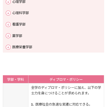
心理学部
施設案内
広国LMS
心理科学部
看護師・保健師国家試験対策
よくある質問
看護学部
活動とイベント
図書館だより『Library News』
薬学部
利用講習会
医療栄養学部
お知らせ
学生図書委員の活動
自然災害時等の図書館の閉館について
施設案内
学部・学科
ディプロマ・ポリシー
よくある質問
全学のディプロマ・ポリシーに加え、以下の学
士力を身につけることが求められます。
図書館だより『Library News』
医療社会の急速な変遷に対応できる。