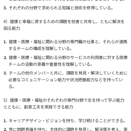
生）
療・総合リハ・医療福祉・医療経営・看護）
それぞれの分野で求められる知識と技術を修得している。
ディプロマ・ポリシー（2015年度以前入学生）
自己点検・評価
基盤教育センター
東広島キャンパス
大学章と大学旗
ディプロマ・ポリシー
カリキュラム・ポリシー（2024年度以降入学生）
就職支援について
キャンパスの歴史を振り返る
SNS公式アカウント
心理学専攻
助産学専攻科
就職データ
高大連携
国際化ビジョン
開講講座
公開講座
学園・姉妹校のご案内
研究者情報（学会賞・研究者インタビュー）
薬学部
アドミッション・ポリシー（2024～2026年度入学
4）健康と幸福に資するための課題を他者と共有し、ともに解決を
カリキュラム・ポリシー（2016～2019年度心理・
アクセス
生）
大学院ディプロマ・ポリシー（2024年度入学生）
図る能力
カリキュラム・ポリシー（2023年度入学生）
呉キャンパス
沿革
ディプロマ・ポリシー（2024年度入学生）
文部科学省への設置認可・届出書類・履行状況報
専門職連携教育センター
大学機関別認証評価
基盤教育センターでの教育活動・概要
UI（ユニバーシティ・アイデンティティ）
動物実験に関する情報について
心理臨床センター
薬・医療栄養）
受講申込方法
公開講座 過去の開講コース
キャリア支援係利用案内
子ども向け体験講座
海外研修情報
公的研究費の責任体系について
告書
健康・医療・福祉に関わる分野の専門職の仕事と、それらが連携
大学院ディプロマ・ポリシー（2021～2023年度入
カリキュラム・ポリシー（2020～2022年度入学
ディプロマ・ポリシー（2020～2023年度入学生）
薬学部薬学科の自己点検・評価について
講座のご案内
学園からのメッセージ
財務・事業計画等について
情報メディアラーニングセンター
広国IPEとは
Language
するチームの構成を理解している。
大学歌
学生寮・学生研修棟
カリキュラム・ポリシー（2015年度以前入学生）
資格取得奨励金制度
ボランティア活動
外国人留学生
子ども向け体験講座
海外研修
安全保障貿易管理
学生）
生）
高等教育の修学支援新制度
健康・医療・福祉に関わる分野のサービスの利用者に対する医療
チームの活動の意義や重要性を理解している。
ディプロマ・ポリシー（2016～2019年度入学生）
理学療法士・作業療法士教員資格及び教育内容等
広国ドリル
教職課程について
広国IPEの授業について
学長メッセージ
JP（日本語）
EN（英語）
CH（中国語）
図書館
情報端末の必携化について
学園・姉妹校のご案内
宿泊施設
カリキュラム・ポリシー（大学院対象）
子ども向け体験講座 過去の開講コース
学生短期海外研修
科目等履修生制度
アジア介護・福祉教育研修センター
国際交流イベント
研究倫理
カリキュラム・ポリシー（2016～2019年度保健医
大学院ディプロマ・ポリシー（2020年度以前入学
チームの他のメンバーと共に、課題を発見・解決していくために
の自己評価書
受講生授業アンケート結果
療・総合リハ・医療福祉・医療経営・看護）
生）
必要なコミュニケーション能力や状況把握能力などを持ってい
ディプロマ・ポリシー（2015年度以前入学生）
入学予定者へのお知らせ
自己点検・評価
広国IPE用語集
大学章と大学旗
ICTサポート
基盤教育センター
東広島キャンパス
情報センター
図書館概要
臨床教授制度について
る。
海外専門研修
広島国際大学Town＆Gownoffice東広島
連携・協定について
大学院実践臨床心理学専攻 自己点検・評価報告書
卒業生・進路先 調査結果
カリキュラム・ポリシー（2016～2019年度心理・
健幸ステーション
大学院ディプロマ・ポリシー（2024年度入学生）
5）健康・医療・福祉のそれぞれの専門分野で志を持って学ぶ能力
合格者の方へのメッセージ
文部科学省への設置認可・届出書類・履行状況報
大学機関別認証評価
UI（ユニバーシティ・アイデンティティ）
呉キャンパス
薬・医療栄養）
専門職連携教育センター
基盤教育センターでの教育活動・概要
利用案内
ラーニング・コモンズ
学内ネットワークの概要
とともに、創意工夫を実践できる能力
研究情報の公開について（オプトアウト）
大学院薬学研究科 自己点検・評価報告書
告書
広国市民大学
大学院ディプロマ・ポリシー（2021～2023年度入
薬学部薬学科の自己点検・評価について
入学準備学習プログラム
キャリアデザイン・ビジョンを持ち、学び続けることができる。
大学歌
カリキュラム・ポリシー（2015年度以前入学生）
講座のご案内
情報メディアラーニングセンター
広国IPEとは
利用案内（学外利用者）
東広島キャンパス
トレーニングルーム
学生）
高等教育の修学支援新制度
常に問題意識を持ち、主体的に課題を発見し、解決策を考え、実