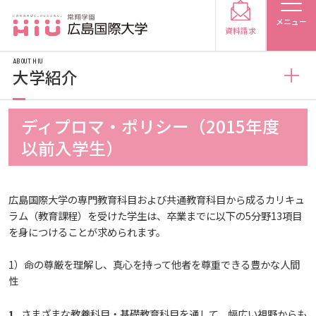
メニュー
資料請求
ABOUT HIU
大学紹介
大学紹介
ディプロマ・ポリシー（2015年度
受験生の方
以前入学生）
広島国際大学の概要
受験生の保護者の方
広島国際大学の専門教育科目および共通教育科目から成るカリキュ
情報の公表
建学の精神
ラム（教育課程）を受けた学生は、卒業までに以下の5分野13項目
在学生の方
卒業生の方
を身につけることが求められます。
規定
教育の特色
教育研究上の目的・基本組織について
保護者の方
採用担当の方
1）命の尊厳を理解し、真心を持って他者を尊重できる豊かな人間
性
施設案内
将来像
研究者要覧
規定・教育課程・シラバス
大学紹介
さまざまな教養科目・基礎教育科目を通して、幅広い視野からも