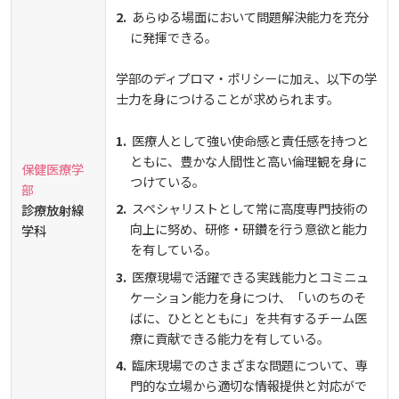
あらゆる場面において問題解決能力を充分
お知らせ
に発揮できる。
学部のディプロマ・ポリシーに加え、以下の学
自然災害時等の図書館の閉館について
士力を身につけることが求められます。
医療人として強い使命感と責任感を持つと
ともに、豊かな人間性と高い倫理観を身に
保健医療学
つけている。
部
スペシャリストとして常に高度専門技術の
診療放射線
向上に努め、研修・研鑽を行う意欲と能力
学科
を有している。
医療現場で活躍できる実践能力とコミニュ
ケーション能力を身につけ、「いのちのそ
ばに、ひととともに」を共有するチーム医
療に貢献できる能力を有している。
臨床現場でのさまざまな問題について、専
門的な立場から適切な情報提供と対応がで