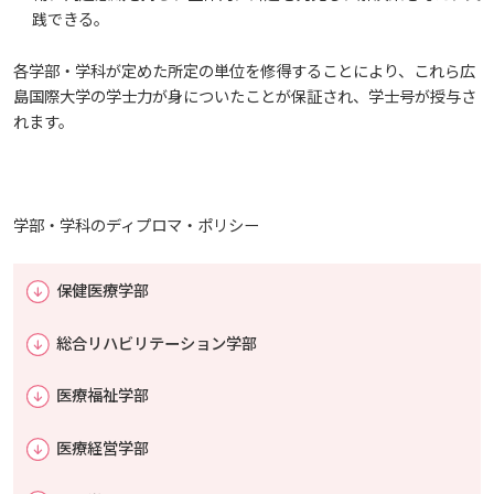
しあわせ健康センター
広国市民大学とは
践できる。
理学療法士・作業療法士教員資格及び教育内容等の
情報端末の必携化について
カリキュラム・ポリシー（大学院対象）
広国ドリル
学園・姉妹校のご案内
広国IPEの授業について
図書館
情報端末の必携化について
電子ブック・電子ジャーナルなど
呉キャンパス
大学院ディプロマ・ポリシー（2020年度以前入学
自己評価書
ガバナンス・コード
生）
各学部・学科が定めた所定の単位を修得することにより、これら広
広国市民大学（市民カレッジ）学生募集
大学見学・体験をご希望の方（一般の団体様）
入学予定者へのお知らせ
感染予防にかかる抗体価検査について
広国IPE用語集
島国際大学の学士力が身についたことが保証され、学士号が授与さ
臨床教授制度について
ICTサポート
情報センター
図書館概要
電子ブックをさがす
学内向け専用ページ
大学院実践臨床心理学専攻 自己点検・評価報告書
れます。
受講生授業アンケート結果
広国市民大学（地域交流カレッジ）学生募集
地域連携に関するご意見募集
合格者の方へのメッセージ
ビジュランクラウド
利用案内
ラーニング・コモンズ
学内ネットワークの概要
電子ジャーナルをさがす
広国ポータルサイト
大学院薬学研究科 自己点検・評価報告書
卒業生・進路先 調査結果
広国市民大学 過去の開講コース
入学準備学習プログラム
学部・学科のディプロマ・ポリシー
利用案内（学外利用者）
東広島キャンパス
トレーニングルーム
看護師・保健師国家試験対策
広国LMS
情報端末の必携化について
保健医療学部
電子ブック・電子ジャーナルなど
呉キャンパス
活動とイベント
総合リハビリテーション学部
感染予防にかかる抗体価検査について
電子ブックをさがす
学内向け専用ページ
利用講習会
医療福祉学部
ビジュランクラウド
電子ジャーナルをさがす
広国ポータルサイト
学生図書委員の活動
医療経営学部
学外からのつかいかた