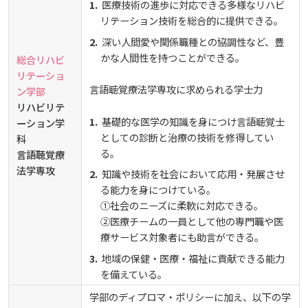
医療技術の進歩に対応できる多様なリハビ
リテーション技術を総合的に提供できる。
深い人間愛や関係職種との協調性など、豊
かな人間性を持つことができる。
総合リハビ
リテーショ
言語聴覚療法学専攻に求められる学士力
ン学部
リハビリテ
基礎的な医学の知識を身につけ言語聴覚士
ーション学
としての診断と治療の技術を修得してい
科
る。
言語聴覚療
法学専攻
知識や技術を社会において応用・発展させ
る能力を身につけている。
①社会のニーズに柔軟に対応できる。
②医療チームの一員として他の専門職や医
療サービス対象者にも助言ができる。
地域の保健・医療・福祉に貢献できる能力
を備えている。
学部のディプロマ・ポリシーに加え、以下の学