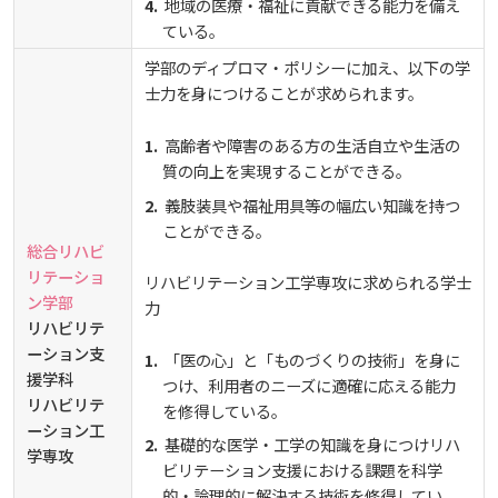
地域の医療・福祉に貢献できる能力を備え
ている。
学部のディプロマ・ポリシーに加え、以下の学
士力を身につけることが求められます。
高齢者や障害のある方の生活自立や生活の
質の向上を実現することができる。
義肢装具や福祉用具等の幅広い知識を持つ
ことができる。
総合リハビ
リテーショ
リハビリテーション工学専攻に求められる学士
ン学部
力
リハビリテ
ーション支
「医の心」と「ものづくりの技術」を身に
援学科
つけ、利用者のニーズに適確に応える能力
リハビリテ
を修得している。
ーション工
基礎的な医学・工学の知識を身につけリハ
学専攻
ビリテーション支援における課題を科学
的・論理的に解決する技術を修得してい