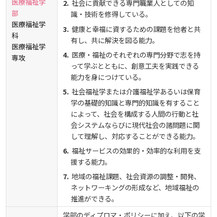
医療福祉学
社会に貢献できる専門職業人としての知
部
識・技術を修得している。
医療福祉学
健康と幸福に資するための課題を他者と共
科
有し、共に解決を図る能力。
医療福祉学
医療・福祉のそれぞれの専門分野で志を持
専攻
って学ぶとともに、創意工夫を実践できる
能力を身につけている。
社会福祉学または介護福祉学あるいは保育
学の基礎的知識と専門的知識を有すること
によって、社会を構成する人間の行動と社
会システムならびに現代社会の諸問題に関
して理解し、対応することができる能力。
福祉サービスの効果的・効率的な利用を支
援する能力。
地域の福祉課題、社会資源の調整・開発、
ネットワーキングの形成など、地域福祉の
推進ができる。
学部のディプロマ・ポリシーに加え、以下の学