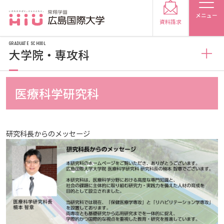
メニュー
資料請求
GRADUATE SCHOOL
大学院・専攻科
大学院・専攻科
医療科学研究科
受験生の方
医療科学研究科
受験生の保護者の方
研究科長からのメッセージ
健康科学研究科
保健医療学専攻
在学生の方
卒業生の方
看護学研究科
リハビリテーション学専攻
医療福祉学専攻
保護者の方
採用担当の方
薬学研究科
医療経営学専攻
看護学専攻
大学紹介