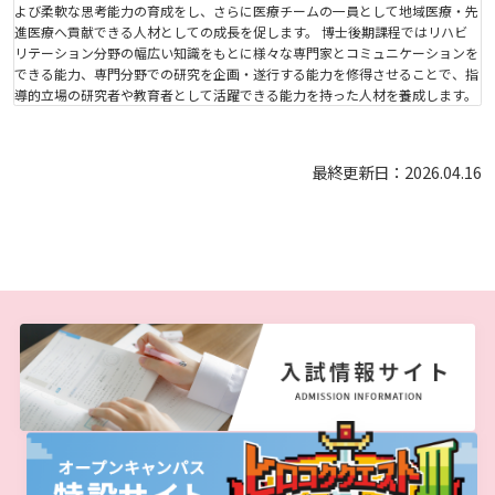
生）
よび柔軟な思考能力の育成をし、さらに医療チームの一員として地域医療・先
進医療へ貢献できる人材としての成長を促します。 博士後期課程ではリハビ
ディプロマ・ポリシー
カリキュラム・ポリシー（2024年度以降入学生）
就職支援について
キャンパスの歴史を振り返る
SNS公式アカウント
心理学専攻
リテーション分野の幅広い知識をもとに様々な専門家とコミュニケーションを
助産学専攻科
就職データ
高大連携
国際化ビジョン
開講講座
公開講座
学園・姉妹校のご案内
研究者情報（学会賞・研究者インタビュー）
薬学部
アドミッション・ポリシー（2024～2026年度入学
できる能力、専門分野での研究を企画・遂行する能力を修得させることで、指
アクセス
生）
導的立場の研究者や教育者として活躍できる能力を持った人材を養成します。
カリキュラム・ポリシー（2023年度入学生）
沿革
ディプロマ・ポリシー（2024年度入学生）
動物実験に関する情報について
心理臨床センター
受講申込方法
公開講座 過去の開講コース
キャリア支援係利用案内
子ども向け体験講座
海外研修情報
公的研究費の責任体系について
最終更新日：2026.04.16
カリキュラム・ポリシー（2020～2022年度入学
ディプロマ・ポリシー（2020～2023年度入学生）
学園からのメッセージ
財務・事業計画等について
Language
学生寮・学生研修棟
資格取得奨励金制度
ボランティア活動
外国人留学生
子ども向け体験講座
海外研修
安全保障貿易管理
生）
ディプロマ・ポリシー（2016～2019年度入学生）
教職課程について
学長メッセージ
JP（日本語）
EN（英語）
CH（中国語）
宿泊施設
子ども向け体験講座 過去の開講コース
学生短期海外研修
科目等履修生制度
アジア介護・福祉教育研修センター
国際交流イベント
研究倫理
カリキュラム・ポリシー（2016～2019年度保健医
療・総合リハ・医療福祉・医療経営・看護）
ディプロマ・ポリシー（2015年度以前入学生）
自己点検・評価
大学章と大学旗
基盤教育センター
東広島キャンパス
海外専門研修
広島国際大学Town＆Gownoffice東広島
連携・協定について
カリキュラム・ポリシー（2016～2019年度心理・
健幸ステーション
大学院ディプロマ・ポリシー（2024年度入学生）
文部科学省への設置認可・届出書類・履行状況報
大学機関別認証評価
UI（ユニバーシティ・アイデンティティ）
呉キャンパス
薬・医療栄養）
専門職連携教育センター
基盤教育センターでの教育活動・概要
研究情報の公開について（オプトアウト）
告書
広国市民大学
大学院ディプロマ・ポリシー（2021～2023年度入
薬学部薬学科の自己点検・評価について
大学歌
カリキュラム・ポリシー（2015年度以前入学生）
講座のご案内
情報メディアラーニングセンター
広国IPEとは
学生）
高等教育の修学支援新制度