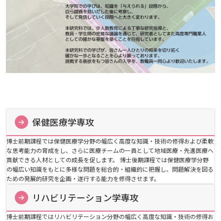
助産学専攻科
心理学専攻
入試情報
広島国際大学の概要
学部
情報の公表
建学の精神
入試最新情報
教育の特色
大学院・専攻科
規定
教育研究上の目的・基本組織について
保健医療学部
入試概要
将来像
研究者要覧
就職・キャリア支援
施設案内
医療科学研究科
規定・教育課程・シラバス
保健医療学専攻
総合リハビリテーション学部
職の種BOOK
博士前期課程では保健医療学分野の幅広く高度な知識・技術の修得および柔軟
教育に関する基本方針
大学基礎データ
広島国際大学施設等貸与内規
な思考能力の育成をし、さらに医療チームの一員として地域医療・先進医療へ
産官学連携
大学広報
健康科学研究科
就職支援
施設紹介
保健医療学専攻
健康スポーツ学部
資料請求
貢献できる人材としての成長を促します。 博士後期課程では保健医療学分野
の幅広い知識をもとに多様な問題を総合的・組織的に把握し、問題解決を図る
アドミッション・ポリシー
ための発展的研究を企画・遂行する能力を修得させます。
学費・入学金等費用について
広島国際大学倫理委員会規定
別表第1・第2 様式第1・第2
東広島・呉キャンパス施設 名称・愛称
リハビリテーション学専攻
地域連携
ハラスメントについて
看護学研究科
就業力育成プログラム
研究連携相談
プレスリリース
医療福祉学専攻
関連情報
窓口での資料受取りについて
健康科学部
リハビリテーション学専攻
カリキュラム・ポリシー
アドミッション・ポリシー（2027年度以降入学
学生生活支援について
施設を動画で紹介
メディア掲載情報
医療経営学専攻
国際交流
SDGsについて
薬学研究科
エクステンション講座
公開講座
看護学専攻
研究者要覧
お問い合わせ
交通アクセス
看護学部
博士前期課程ではリハビリテーション分野の幅広く高度な知識・技術の修得お