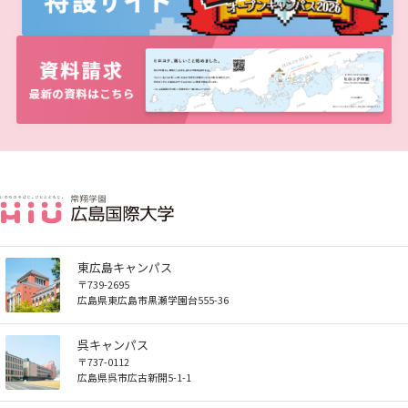
しあわせ健康センター
広国市民大学とは
理学療法士・作業療法士教員資格及び教育内容等の
カリキュラム・ポリシー（大学院対象）
広国ドリル
学園・姉妹校のご案内
広国IPEの授業について
図書館
情報端末の必携化について
大学院ディプロマ・ポリシー（2020年度以前入学
自己評価書
ガバナンス・コード
生）
広国市民大学（市民カレッジ）学生募集
大学見学・体験をご希望の方（一般の団体様）
入学予定者へのお知らせ
広国IPE用語集
臨床教授制度について
ICTサポート
情報センター
図書館概要
大学院実践臨床心理学専攻 自己点検・評価報告書
受講生授業アンケート結果
広国市民大学（地域交流カレッジ）学生募集
地域連携に関するご意見募集
合格者の方へのメッセージ
利用案内
ラーニング・コモンズ
学内ネットワークの概要
大学院薬学研究科 自己点検・評価報告書
卒業生・進路先 調査結果
広国市民大学 過去の開講コース
入学準備学習プログラム
利用案内（学外利用者）
東広島キャンパス
トレーニングルーム
情報端末の必携化について
電子ブック・電子ジャーナルなど
呉キャンパス
東広島キャンパス
〒739-2695
感染予防にかかる抗体価検査について
電子ブックをさがす
広島県東広島市黒瀬学園台555-36
学内向け専用ページ
呉キャンパス
ビジュランクラウド
電子ジャーナルをさがす
広国ポータルサイト
〒737-0112
広島県呉市広古新開5-1-1
学外からのつかいかた