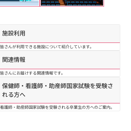
カリキュラム・ポリシー（2024年度以降入学生）
呉キャンパス
カリキュラム・ポリシー（2023年度入学生）
施設利用
カリキュラム・ポリシー（2020～2022年度入学生）
大学機関別認証評価
基盤教育センターでの教育活動・概要
カリキュラム・ポリシー（2016～2019年度保健医療・総合リハ・医療福祉・医療経営・看護）
薬学部薬学科の自己点検・評価について
講座のご案内
皆さんが利用できる施設について紹介しています。
カリキュラム・ポリシー（2016～2019年度心理・薬・医療栄養）
理学療法士・作業療法士教員資格及び教育内容等の自己評価書
広国ドリル
関連情報
カリキュラム・ポリシー（2015年度以前入学生）
大学院実践臨床心理学専攻 自己点検・評価報告書
入学予定者へのお知らせ
皆さんにお届けする関連情報です。
カリキュラム・ポリシー（大学院対象）
大学院薬学研究科 自己点検・評価報告書
合格者の方へのメッセージ
保健師・看護師・助産師国家試験を受験さ
入学準備学習プログラム
れる方へ
ディプロマ・ポリシー（2024年度入学生）
情報端末の必携化について
看護師・助産師国家試験を受験される卒業生の方へのご案内。
ディプロマ・ポリシー（2020～2023年度入学生）
感染予防にかかる抗体価検査について
ディプロマ・ポリシー（2016～2019年度入学生）
ビジュランクラウド