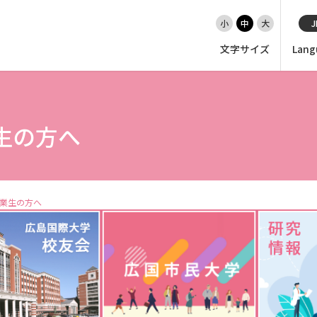
小
中
大
J
文字サイズ
Lang
EN（英語）
大学紹介
生の方へ
入試情報
業生の方へ
学部
大学院・専攻科
就職・キャリア支援