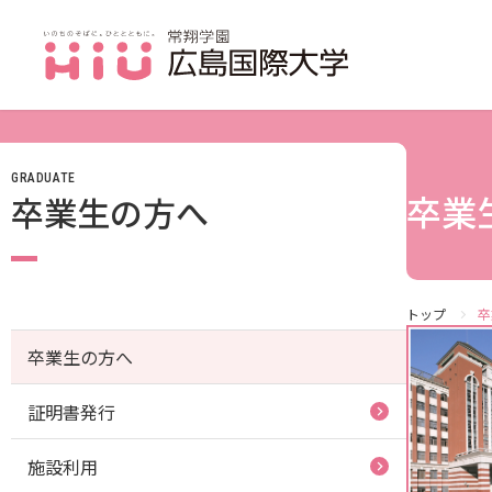
GRADUATE
JP（日本語）
卒業
卒業生の方へ
受験生の方
受験生の保護者の方
在学生の方
トップ
卒
卒業生の方へ
卒業生の方
証明書発行
保護者の方
採用担当の方
施設利用