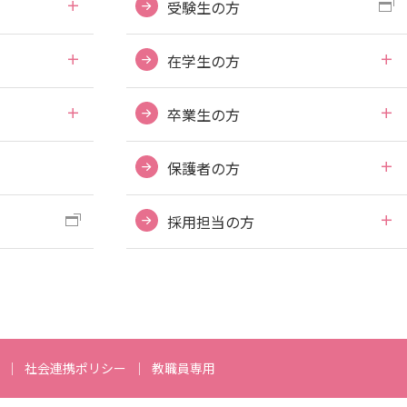
受験生の方
電子ブックをさがす
電子ジャーナルをさがす
在学生の方
学外からのつかいかた
看護師・保健師国家試験対策
卒業生の方
活動とイベント
保護者の方
利用講習会
学生図書委員の活動
採用担当の方
施設案内
よくある質問
図書館だより『Library News』
お知らせ
社会連携ポリシー
教職員専用
自然災害時等の図書館の閉館について