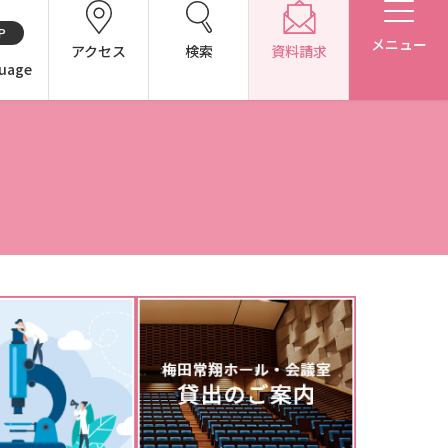
P
メニュー
アクセス
検索
資料請求
uage
CH（中国語）
別表第1・第2 様式第1・第2
アドミッション・ポリシー（2027年度以降入学生）
アドミッション・ポリシー（2024～2026年度入学生）
東広島キャンパス