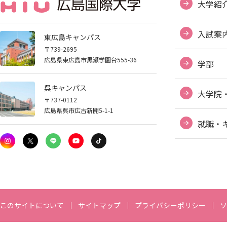
大学紹
入試案
東広島キャンパス
〒739-2695
広島県東広島市黒瀬学園台555-36
学部
呉キャンパス
大学院
〒737-0112
広島県呉市広古新開5-1-1
就職・
ABOUT HIU
このサイトについて
サイトマップ
プライバシーポリシー
ソ