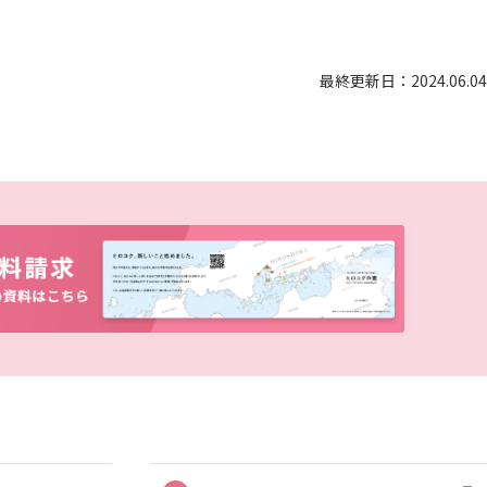
ディプロマ・ポリシー（2015年度以前入学生）
大学院ディプロマ・ポリシー（2024年度入学生）
広国IPEとは
最終更新日：2024.06.04
大学院ディプロマ・ポリシー（2021～2023年度入学生）
広国IPEの授業について
大学院ディプロマ・ポリシー（2020年度以前入学生）
広国IPE用語集
情報端末の必携化について
ICTサポート
図書館概要
利用案内
利用案内（学外利用者）
電子ブック・電子ジャーナルなど