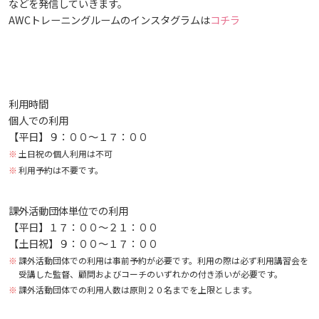
などを発信していきます。
AWCトレーニングルームのインスタグラムは
コチラ
大学広報
教育に関する基本方針
大学基礎データ
広島国際大学施設等貸与内規
施設紹介
入試情報
広島国際大学の概要
ハラスメントについて
アドミッション・ポリシー
学費・入学金等費用について
広島国際大学倫理委員会規定
東広島・呉キャンパス施設 名称・愛称
プレスリリース
別表第1・第2 様式第1・第2
学部
情報の公表
建学の精神
入試最新情報
利用時間
SDGsについて
カリキュラム・ポリシー
学生生活支援について
施設を動画で紹介
メディア掲載情報
アドミッション・ポリシー（2027年度以降入学
個人での利用
教育の特色
大学院・専攻科
規定
教育研究上の目的・基本組織について
保健医療学部
入試概要
【平日】９：００～１７：００
生）
土日祝の個人利用は不可
ディプロマ・ポリシー
就職支援について
キャンパスの歴史を振り返る
SNS公式アカウント
カリキュラム・ポリシー（2024年度以降入学生）
将来像
利用予約は不要です。
研究者要覧
就職・キャリア支援
施設案内
医療科学研究科
規定・教育課程・シラバス
総合リハビリテーション学部
職の種BOOK
アドミッション・ポリシー（2024～2026年度入学
生）
カリキュラム・ポリシー（2023年度入学生）
沿革
動物実験に関する情報について
心理臨床センター
ディプロマ・ポリシー（2024年度入学生）
課外活動団体単位での利用
教育に関する基本方針
大学基礎データ
広島国際大学施設等貸与内規
産官学連携
大学広報
健康科学研究科
就職支援
施設紹介
保健医療学専攻
健康スポーツ学部
資料請求
【平日】１７：００～２１：００
【土日祝】９：００～１７：００
カリキュラム・ポリシー（2020～2022年度入学
ディプロマ・ポリシー（2020～2023年度入学生）
財務・事業計画等について
学生寮・学生研修棟
学園からのメッセージ
アドミッション・ポリシー
学費・入学金等費用について
広島国際大学倫理委員会規定
別表第1・第2 様式第1・第2
課外活動団体での利用は事前予約が必要です。利用の際は必ず利用講習会を
東広島・呉キャンパス施設 名称・愛称
リハビリテーション学専攻
地域連携
ハラスメントについて
看護学研究科
就業力育成プログラム
研究連携相談
プレスリリース
医療福祉学専攻
関連情報
窓口での資料受取りについて
健康科学部
生）
受講した監督、顧問およびコーチのいずれかの付き添いが必要です。
課外活動団体での利用人数は原則２０名までを上限とします。
ディプロマ・ポリシー（2016～2019年度入学生）
教職課程について
宿泊施設
学長メッセージ
カリキュラム・ポリシー
アドミッション・ポリシー（2027年度以降入学
学生生活支援について
施設を動画で紹介
メディア掲載情報
医療経営学専攻
国際交流
SDGsについて
薬学研究科
エクステンション講座
公開講座
看護学専攻
研究者要覧
お問い合わせ
交通アクセス
看護学部
カリキュラム・ポリシー（2016～2019年度保健医