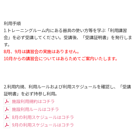
生）
療・総合リハ・医療福祉・医療経営・看護）
ディプロマ・ポリシー（2015年度以前入学生）
自己点検・評価
基盤教育センター
東広島キャンパス
大学章と大学旗
ディプロマ・ポリシー
カリキュラム・ポリシー（2024年度以降入学生）
就職支援について
キャンパスの歴史を振り返る
SNS公式アカウント
心理学専攻
助産学専攻科
就職データ
高大連携
国際化ビジョン
開講講座
公開講座
学園・姉妹校のご案内
研究者情報（学会賞・研究者インタビュー）
薬学部
アドミッション・ポリシー（2024～2026年度入学
利用手順
カリキュラム・ポリシー（2016～2019年度心理・
アクセス
生）
大学院ディプロマ・ポリシー（2024年度入学生）
カリキュラム・ポリシー（2023年度入学生）
1.トレーニングルーム内にある器具の使い方等を学ぶ「利用講習
呉キャンパス
沿革
ディプロマ・ポリシー（2024年度入学生）
文部科学省への設置認可・届出書類・履行状況報
専門職連携教育センター
大学機関別認証評価
基盤教育センターでの教育活動・概要
UI（ユニバーシティ・アイデンティティ）
動物実験に関する情報について
心理臨床センター
薬・医療栄養）
受講申込方法
公開講座 過去の開講コース
キャリア支援係利用案内
子ども向け体験講座
海外研修情報
公的研究費の責任体系について
会」を必ず受講してください。受講後、「受講証明書」を発行しま
告書
す。
大学院ディプロマ・ポリシー（2021～2023年度入
カリキュラム・ポリシー（2020～2022年度入学
ディプロマ・ポリシー（2020～2023年度入学生）
薬学部薬学科の自己点検・評価について
講座のご案内
学園からのメッセージ
財務・事業計画等について
情報メディアラーニングセンター
広国IPEとは
Language
大学歌
8月、9月は講習会の実施はありません。
学生寮・学生研修棟
カリキュラム・ポリシー（2015年度以前入学生）
資格取得奨励金制度
ボランティア活動
外国人留学生
子ども向け体験講座
海外研修
安全保障貿易管理
学生）
生）
10月からの講習会についてはあらためてご案内いたします。
高等教育の修学支援新制度
ディプロマ・ポリシー（2016～2019年度入学生）
理学療法士・作業療法士教員資格及び教育内容等
広国ドリル
教職課程について
広国IPEの授業について
学長メッセージ
JP（日本語）
EN（英語）
CH（中国語）
図書館
情報端末の必携化について
学園・姉妹校のご案内
宿泊施設
カリキュラム・ポリシー（大学院対象）
子ども向け体験講座 過去の開講コース
学生短期海外研修
科目等履修生制度
アジア介護・福祉教育研修センター
国際交流イベント
研究倫理
カリキュラム・ポリシー（2016～2019年度保健医
大学院ディプロマ・ポリシー（2020年度以前入学
の自己評価書
受講生授業アンケート結果
療・総合リハ・医療福祉・医療経営・看護）
生）
ディプロマ・ポリシー（2015年度以前入学生）
2.利用内規、利用ルールおよび利用スケジュールを確認し、「受講
入学予定者へのお知らせ
自己点検・評価
広国IPE用語集
大学章と大学旗
ICTサポート
基盤教育センター
東広島キャンパス
情報センター
図書館概要
臨床教授制度について
海外専門研修
広島国際大学Town＆Gownoffice東広島
証明書」を必ず持参し利用。
連携・協定について
大学院実践臨床心理学専攻 自己点検・評価報告書
卒業生・進路先 調査結果
カリキュラム・ポリシー（2016～2019年度心理・
施設利用規約はコチラ
健幸ステーション
大学院ディプロマ・ポリシー（2024年度入学生）
合格者の方へのメッセージ
文部科学省への設置認可・届出書類・履行状況報
大学機関別認証評価
UI（ユニバーシティ・アイデンティティ）
呉キャンパス
薬・医療栄養）
専門職連携教育センター
基盤教育センターでの教育活動・概要
利用案内
ラーニング・コモンズ
学内ネットワークの概要
施設利用ルールはコチラ
研究情報の公開について（オプトアウト）
大学院薬学研究科 自己点検・評価報告書
告書
8月の利用スケジュールはコチラ
広国市民大学
大学院ディプロマ・ポリシー（2021～2023年度入
9月の利用スケジュールはコチラ
薬学部薬学科の自己点検・評価について
入学準備学習プログラム
大学歌
カリキュラム・ポリシー（2015年度以前入学生）
講座のご案内
情報メディアラーニングセンター
広国IPEとは
利用案内（学外利用者）
東広島キャンパス
トレーニングルーム
学生）
高等教育の修学支援新制度