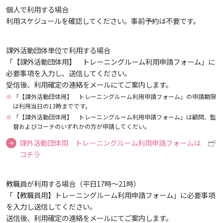
しあわせ健康センター
広国市民大学とは
個人で利用する場合
理学療法士・作業療法士教員資格及び教育内容等の
情報端末の必携化について
カリキュラム・ポリシー（大学院対象）
広国ドリル
学園・姉妹校のご案内
広国IPEの授業について
図書館
情報端末の必携化について
電子ブック・電子ジャーナルなど
呉キャンパス
大学院ディプロマ・ポリシー（2020年度以前入学
利用スケジュールを確認してください。事前予約は不要です。
自己評価書
ガバナンス・コード
生）
広国市民大学（市民カレッジ）学生募集
大学見学・体験をご希望の方（一般の団体様）
入学予定者へのお知らせ
感染予防にかかる抗体価検査について
広国IPE用語集
臨床教授制度について
ICTサポート
情報センター
図書館概要
電子ブックをさがす
学内向け専用ページ
課外活動団体単位で利用する場合
大学院実践臨床心理学専攻 自己点検・評価報告書
受講生授業アンケート結果
「【課外活動団体用】 トレーニングルーム利用申請フォーム」に
広国市民大学（地域交流カレッジ）学生募集
地域連携に関するご意見募集
合格者の方へのメッセージ
ビジュランクラウド
必要事項を入力し、送信してください。
利用案内
ラーニング・コモンズ
学内ネットワークの概要
電子ジャーナルをさがす
広国ポータルサイト
大学院薬学研究科 自己点検・評価報告書
受信後、利用確定の連絡をメールにてご案内します。
卒業生・進路先 調査結果
広国市民大学 過去の開講コース
「【課外活動団体用】 トレーニングルーム利用申請フォーム」の申請期限
入学準備学習プログラム
利用案内（学外利用者）
東広島キャンパス
トレーニングルーム
看護師・保健師国家試験対策
は利用当日の13時までです。
広国LMS
「【課外活動団体用】 トレーニングルーム利用申請フォーム」は顧問、監
督およびコーチのいずれかの方が申請してくだい。
情報端末の必携化について
電子ブック・電子ジャーナルなど
呉キャンパス
活動とイベント
課外活動団体用 トレーニングルーム利用申請フォームは
コチラ
感染予防にかかる抗体価検査について
電子ブックをさがす
学内向け専用ページ
利用講習会
教職員が利用する場合（平日17時～21時）
ビジュランクラウド
電子ジャーナルをさがす
「【教職員用】トレーニングルーム利用申請フォーム」に必要事項
広国ポータルサイト
学生図書委員の活動
を入力し送信してください。
送信後、利用確定の連絡をメールにてご案内します。
学外からのつかいかた