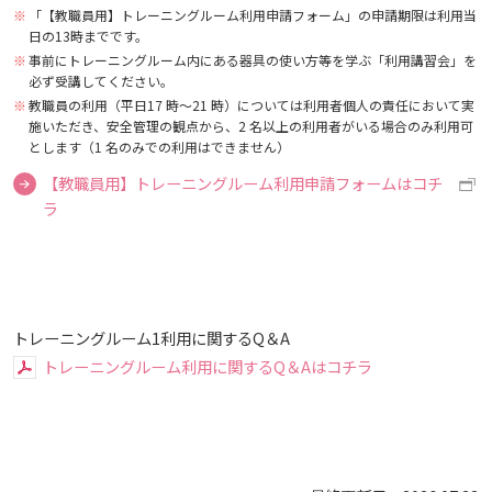
施設案内
広国LMS
「【教職員用】トレーニングルーム利用申請フォーム」の申請期限は利用当
日の13時までです。
事前にトレーニングルーム内にある器具の使い方等を学ぶ「利用講習会」を
看護師・保健師国家試験対策
よくある質問
必ず受講してください。
教職員の利用（平日17 時～21 時）については利用者個人の責任において実
施いただき、安全管理の観点から、2 名以上の利用者がいる場合のみ利用可
活動とイベント
とします（1 名のみでの利用はできません）
図書館だより『Library News』
【教職員用】トレーニングルーム利用申請フォームはコチ
利用講習会
ラ
お知らせ
学生図書委員の活動
自然災害時等の図書館の閉館について
施設案内
トレーニングルーム1利用に関するQ＆A
トレーニングルーム利用に関するQ＆Aはコチラ
よくある質問
図書館だより『Library News』