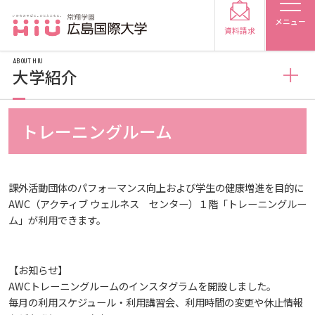
メニュー
資料請求
ABOUT HIU
大学紹介
大学紹介
トレーニングルーム
受験生の方
広島国際大学の概要
受験生の保護者の方
課外活動団体のパフォーマンス向上および学生の健康増進を目的に
AWC（アクティブ ウェルネス センター）１階「トレーニングルー
情報の公表
建学の精神
在学生の方
卒業生の方
ム」が利用できます。
規定
教育の特色
教育研究上の目的・基本組織について
保護者の方
採用担当の方
【お知らせ】
AWCトレーニングルームのインスタグラムを開設しました。
施設案内
将来像
研究者要覧
規定・教育課程・シラバス
毎月の利用スケジュール・利用講習会、利用時間の変更や休止情報
大学紹介