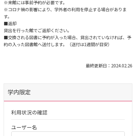
生）
※来館には事前予約が必要です。
※コロナ禍の影響により、学外者の利用を停止する場合がありま
2024年
ディプロマ・ポリシー
カリキュラム・ポリシー（2024年度以降入学生）
就職支援について
キャンパスの歴史を振り返る
SNS公式アカウント
心理学専攻
助産学専攻科
就職データ
高大連携
国際化ビジョン
開講講座
公開講座
学園・姉妹校のご案内
研究者情報（学会賞・研究者インタビュー）
す。
薬学部
アドミッション・ポリシー（2024～2026年度入学
■返却
アクセス
生）
カリキュラム・ポリシー（2023年度入学生）
貸出を行った館でご返却ください。
沿革
ディプロマ・ポリシー（2024年度入学生）
2023年
動物実験に関する情報について
心理臨床センター
受講申込方法
公開講座 過去の開講コース
キャリア支援係利用案内
子ども向け体験講座
海外研修情報
公的研究費の責任体系について
■交換される図書に予約が入った場合、貸出されていなければ、予
約の入った図書館へ送付します。（送付は1週間が目安）
カリキュラム・ポリシー（2020～2022年度入学
ディプロマ・ポリシー（2020～2023年度入学生）
学園からのメッセージ
財務・事業計画等について
2022年
Language
学生寮・学生研修棟
資格取得奨励金制度
ボランティア活動
外国人留学生
子ども向け体験講座
海外研修
安全保障貿易管理
生）
最終更新日：2024.02.26
ディプロマ・ポリシー（2016～2019年度入学生）
教職課程について
学長メッセージ
JP（日本語）
EN（英語）
CH（中国語）
2021年
宿泊施設
子ども向け体験講座 過去の開講コース
学生短期海外研修
科目等履修生制度
アジア介護・福祉教育研修センター
国際交流イベント
研究倫理
カリキュラム・ポリシー（2016～2019年度保健医
療・総合リハ・医療福祉・医療経営・看護）
ディプロマ・ポリシー（2015年度以前入学生）
自己点検・評価
大学章と大学旗
基盤教育センター
東広島キャンパス
学内限定
海外専門研修
広島国際大学Town＆Gownoffice東広島
連携・協定について
カリキュラム・ポリシー（2016～2019年度心理・
健幸ステーション
大学院ディプロマ・ポリシー（2024年度入学生）
文部科学省への設置認可・届出書類・履行状況報
大学機関別認証評価
UI（ユニバーシティ・アイデンティティ）
呉キャンパス
薬・医療栄養）
専門職連携教育センター
基盤教育センターでの教育活動・概要
利用状況の確認
研究情報の公開について（オプトアウト）
告書
広国市民大学
大学院ディプロマ・ポリシー（2021～2023年度入
薬学部薬学科の自己点検・評価について
大学歌
カリキュラム・ポリシー（2015年度以前入学生）
講座のご案内
情報メディアラーニングセンター
広国IPEとは
ユーザー名
学生）
高等教育の修学支援新制度