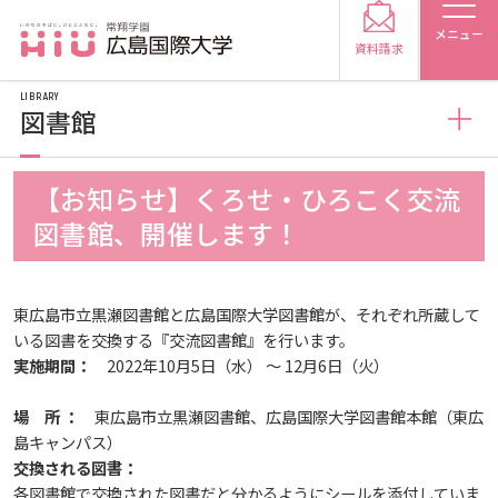
メニュー
資料請求
LIBRARY
図書館
図書館
【お知らせ】くろせ・ひろこく交流
受験生の方
図書館、開催します！
図書館概要
受験生の保護者の方
東広島市立黒瀬図書館と広島国際大学図書館が、それぞれ所蔵して
利用案内
いる図書を交換する『交流図書館』を行います。
在学生の方
卒業生の方
実施期間：
2022年10月5日（水） ～ 12月6日（火）
利用案内（学外利用者）
保護者の方
採用担当の方
場 所 ：
東広島市立黒瀬図書館、広島国際大学図書館本館（東広
島キャンパス）
交換される図書：
電子ブック・電子ジャーナルなど
大学紹介
各図書館で交換された図書だと分かるようにシールを添付していま