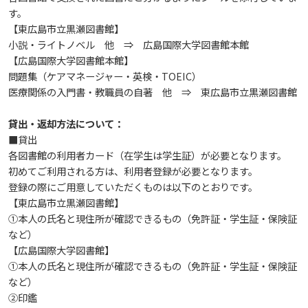
す。
活動とイベント
電子ブックをさがす
【東広島市立黒瀬図書館】
入試情報
広島国際大学の概要
小説・ライトノベル 他 ⇒ 広島国際大学図書館本館
【広島国際大学図書館本館】
施設案内
電子ジャーナルをさがす
利用講習会
問題集（ケアマネージャー・英検・TOEIC）
学部
情報の公表
建学の精神
入試最新情報
医療関係の入門書・教職員の自著 他 ⇒ 東広島市立黒瀬図書館
よくある質問
学外からのつかいかた
学生図書委員の活動
教育の特色
貸出・返却方法について：
大学院・専攻科
規定
教育研究上の目的・基本組織について
保健医療学部
入試概要
■貸出
各図書館の利用者カード（在学生は学生証）が必要となります。
図書館だより『Library News』
看護師・保健師国家試験対策
将来像
研究者要覧
就職・キャリア支援
施設案内
医療科学研究科
規定・教育課程・シラバス
総合リハビリテーション学部
職の種BOOK
初めてご利用される方は、利用者登録が必要となります。
登録の際にご用意していただくものは以下のとおりです。
【東広島市立黒瀬図書館】
お知らせ
教育に関する基本方針
大学基礎データ
広島国際大学施設等貸与内規
産官学連携
大学広報
健康科学研究科
就職支援
施設紹介
保健医療学専攻
健康スポーツ学部
資料請求
①本人の氏名と現住所が確認できるもの（免許証・学生証・保険証
など）
2026年
【広島国際大学図書館】
アドミッション・ポリシー
学費・入学金等費用について
広島国際大学倫理委員会規定
別表第1・第2 様式第1・第2
東広島・呉キャンパス施設 名称・愛称
リハビリテーション学専攻
地域連携
ハラスメントについて
看護学研究科
就業力育成プログラム
研究連携相談
プレスリリース
医療福祉学専攻
関連情報
窓口での資料受取りについて
健康科学部
①本人の氏名と現住所が確認できるもの（免許証・学生証・保険証
など）
2025年
カリキュラム・ポリシー
アドミッション・ポリシー（2027年度以降入学
学生生活支援について
施設を動画で紹介
②印鑑
メディア掲載情報
医療経営学専攻
国際交流
SDGsについて
薬学研究科
エクステンション講座
公開講座
看護学専攻
研究者要覧
お問い合わせ
交通アクセス
看護学部