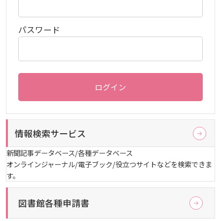
しあわせ健康センター
広国市民大学とは
理学療法士・作業療法士教員資格及び教育内容等の
カリキュラム・ポリシー（大学院対象）
広国ドリル
学園・姉妹校のご案内
広国IPEの授業について
図書館
情報端末の必携化について
大学院ディプロマ・ポリシー（2020年度以前入学
自己評価書
ガバナンス・コード
パスワード
生）
広国市民大学（市民カレッジ）学生募集
大学見学・体験をご希望の方（一般の団体様）
入学予定者へのお知らせ
広国IPE用語集
臨床教授制度について
ICTサポート
情報センター
図書館概要
大学院実践臨床心理学専攻 自己点検・評価報告書
受講生授業アンケート結果
広国市民大学（地域交流カレッジ）学生募集
地域連携に関するご意見募集
合格者の方へのメッセージ
利用案内
ラーニング・コモンズ
学内ネットワークの概要
大学院薬学研究科 自己点検・評価報告書
卒業生・進路先 調査結果
ログイン
広国市民大学 過去の開講コース
入学準備学習プログラム
利用案内（学外利用者）
東広島キャンパス
トレーニングルーム
情報端末の必携化について
情報検索サービス
電子ブック・電子ジャーナルなど
呉キャンパス
新聞記事データベース/各種データベース
感染予防にかかる抗体価検査について
電子ブックをさがす
オンラインジャーナル/電子ブック/役立つサイトなどを検索できま
学内向け専用ページ
す。
ビジュランクラウド
電子ジャーナルをさがす
広国ポータルサイト
図書館各種申請書
学外からのつかいかた