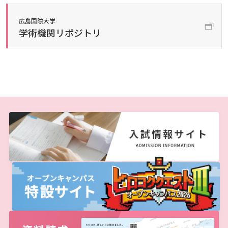
広国LMS
広島国際大学
看護師・保健師国家試験対策
学術機関リポジトリ
活動とイベント
利用講習会
学生図書委員の活動
施設案内
よくある質問
図書館だより『Library News』