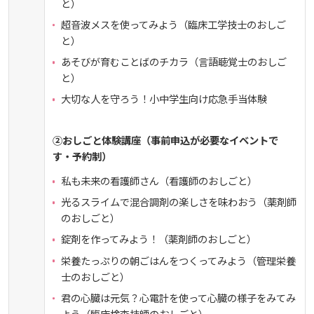
と）
広国LMS
超音波メスを使ってみよう（臨床工学技士のおしご
と）
看護師・保健師国家試験対策
あそびが育むことばのチカラ（言語聴覚士のおしご
と）
活動とイベント
大切な人を守ろう！小中学生向け応急手当体験
利用講習会
②おしごと体験講座（事前申込が必要なイベントで
す・予約制）
学生図書委員の活動
私も未来の看護師さん（看護師のおしごと）
光るスライムで混合調剤の楽しさを味わおう（薬剤師
施設案内
のおしごと）
錠剤を作ってみよう！（薬剤師のおしごと）
よくある質問
栄養たっぷりの朝ごはんをつくってみよう（管理栄養
士のおしごと）
図書館だより『Library News』
君の心臓は元気？心電計を使って心臓の様子をみてみ
よう（臨床検査技師のおしごと）