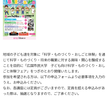
広島国際大学Town＆Gownoffice東広島健
子ども向け体験講座 過去の開講コース
入試情報
広島国際大学の概要
幸ステーション
学部
情報の公表
建学の精神
入試最新情報
科目等履修生制度
教育の特色
大学院・専攻科
規定
教育研究上の目的・基本組織について
保健医療学部
入試概要
広国市民大学
地域の子ども達を対象に「科学・ものづくり・おしごと体験」を通
将来像
研究者要覧
就職・キャリア支援
施設案内
医療科学研究科
規定・教育課程・シラバス
総合リハビリテーション学部
じて科学・ものづくり・将来の職業に対する興味・関心を醸成する
職の種BOOK
しあわせ健康センター
広国市民大学とは
ことを目的に「広国市民大学 子ども向け科学・ものづくり・おし
ごと体験フェア」をつぎのとおり開催いたします。
教育に関する基本方針
大学基礎データ
広島国際大学施設等貸与内規
産官学連携
大学広報
健康科学研究科
就職支援
施設紹介
保健医療学専攻
健康スポーツ学部
資料請求
参加を希望される方は、以下の申込フォームより必要事項を入力の
大学見学・体験をご希望の方（一般の団体様）
広国市民大学（市民カレッジ）学生募集
うえ、お申込みください。
なお、各講座には定員がございますので、定員を超える申込みがあ
アドミッション・ポリシー
学費・入学金等費用について
広島国際大学倫理委員会規定
別表第1・第2 様式第1・第2
東広島・呉キャンパス施設 名称・愛称
リハビリテーション学専攻
地域連携
ハラスメントについて
看護学研究科
就業力育成プログラム
研究連携相談
プレスリリース
医療福祉学専攻
関連情報
窓口での資料受取りについて
健康科学部
った際は、抽選となりますので、ご了承ください。
地域連携に関するご意見募集
広国市民大学（地域交流カレッジ）学生募集
カリキュラム・ポリシー
アドミッション・ポリシー（2027年度以降入学
学生生活支援について
施設を動画で紹介
メディア掲載情報
医療経営学専攻
国際交流
SDGsについて
薬学研究科
エクステンション講座
公開講座
看護学専攻
研究者要覧
お問い合わせ
交通アクセス
看護学部