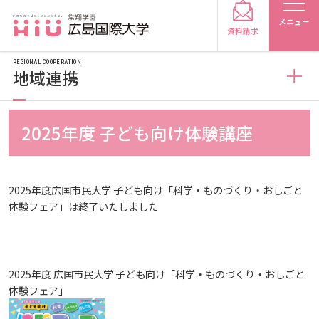
メニュー
資料請求
REGIONAL COOPERATION
地域連携
地域連携
2025年度 子ども向け体験講座
受験生の方
公開講座
受験生の保護者の方
2025年度広国市民大学 子ども向け「科学・ものづくり・おしごと
体験フェア」は終了いたしました
高大連携
公開講座
在学生の方
卒業生の方
子ども向け体験講座
公開講座 過去の開講コース
保護者の方
採用担当の方
2025年度 広国市民大学 子ども向け「科学・ものづくり・おしごと
体験フェア」
ボランティア活動
子ども向け体験講座
大学紹介