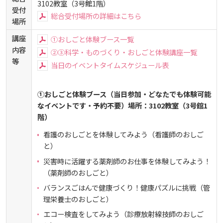
3102教室（3号館1階）
しあわせ健康センター
広国市民大学とは
受付
理学療法士・作業療法士教員資格及び教育内容等の
カリキュラム・ポリシー（大学院対象）
広国ドリル
学園・姉妹校のご案内
広国IPEの授業について
図書館
情報端末の必携化について
総合受付場所の詳細はこちら
大学院ディプロマ・ポリシー（2020年度以前入学
場所
自己評価書
ガバナンス・コード
生）
広国市民大学（市民カレッジ）学生募集
大学見学・体験をご希望の方（一般の団体様）
講座
①おしごと体験ブース一覧
入学予定者へのお知らせ
広国IPE用語集
臨床教授制度について
ICTサポート
情報センター
図書館概要
内容
②③科学・ものづくり・おしごと体験講座一覧
大学院実践臨床心理学専攻 自己点検・評価報告書
受講生授業アンケート結果
等
当日のイベントタイムスケジュール表
広国市民大学（地域交流カレッジ）学生募集
地域連携に関するご意見募集
合格者の方へのメッセージ
利用案内
ラーニング・コモンズ
学内ネットワークの概要
大学院薬学研究科 自己点検・評価報告書
卒業生・進路先 調査結果
①おしごと体験ブース（当日参加・どなたでも体験可能
広国市民大学 過去の開講コース
入学準備学習プログラム
利用案内（学外利用者）
東広島キャンパス
なイベントです・予約不要）場所：3102教室（3号館1
トレーニングルーム
階）
情報端末の必携化について
電子ブック・電子ジャーナルなど
看護のおしごとを体験してみよう（看護師のおしご
呉キャンパス
と）
感染予防にかかる抗体価検査について
災害時に活躍する薬剤師のお仕事を体験してみよう！
電子ブックをさがす
学内向け専用ページ
（薬剤師のおしごと）
バランスごはんで健康づくり！健康パズルに挑戦（管
ビジュランクラウド
電子ジャーナルをさがす
広国ポータルサイト
理栄養士のおしごと）
エコー検査をしてみよう（診療放射線技師のおしご
学外からのつかいかた