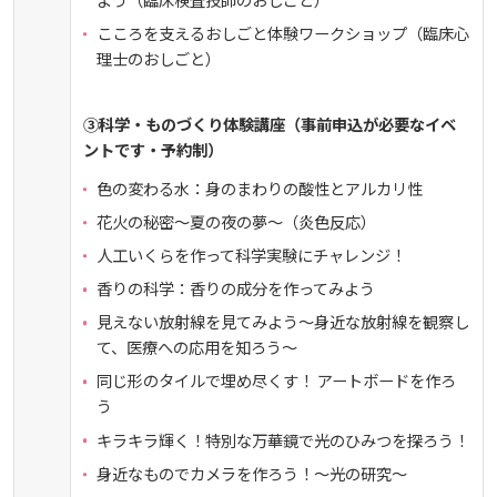
お知らせ
こころを支えるおしごと体験ワークショップ（臨床心
理士のおしごと）
自然災害時等の図書館の閉館について
③科学・ものづくり体験講座（事前申込が必要なイベ
ントです・予約制）
色の変わる水：身のまわりの酸性とアルカリ性
花火の秘密～夏の夜の夢～（炎色反応）
人工いくらを作って科学実験にチャレンジ！
香りの科学：香りの成分を作ってみよう
見えない放射線を見てみよう～身近な放射線を観察し
て、医療への応用を知ろう～
同じ形のタイルで埋め尽くす！ アートボードを作ろ
う
キラキラ輝く！特別な万華鏡で光のひみつを探ろう！
身近なものでカメラを作ろう！～光の研究～