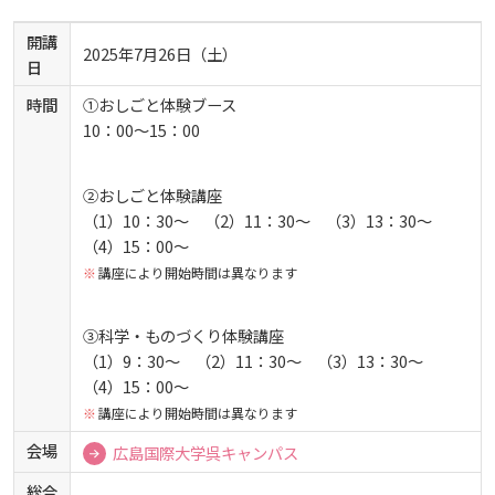
生）
広国市民大学 過去の開講コース
開講
ディプロマ・ポリシー
カリキュラム・ポリシー（2024年度以降入学生）
就職支援について
キャンパスの歴史を振り返る
SNS公式アカウント
心理学専攻
2025年7月26日（土）
助産学専攻科
就職データ
高大連携
国際化ビジョン
開講講座
公開講座
学園・姉妹校のご案内
研究者情報（学会賞・研究者インタビュー）
薬学部
日
アドミッション・ポリシー（2024～2026年度入学
アクセス
生）
時間
①おしごと体験ブース
カリキュラム・ポリシー（2023年度入学生）
沿革
ディプロマ・ポリシー（2024年度入学生）
動物実験に関する情報について
心理臨床センター
受講申込方法
公開講座 過去の開講コース
キャリア支援係利用案内
子ども向け体験講座
海外研修情報
公的研究費の責任体系について
10：00～15：00
カリキュラム・ポリシー（2020～2022年度入学
ディプロマ・ポリシー（2020～2023年度入学生）
学園からのメッセージ
財務・事業計画等について
Language
学生寮・学生研修棟
資格取得奨励金制度
②おしごと体験講座
ボランティア活動
外国人留学生
子ども向け体験講座
海外研修
安全保障貿易管理
生）
（1）10：30～ （2）11：30～ （3）13：30～
ディプロマ・ポリシー（2016～2019年度入学生）
（4）15：00～
教職課程について
学長メッセージ
JP（日本語）
EN（英語）
CH（中国語）
宿泊施設
子ども向け体験講座 過去の開講コース
学生短期海外研修
科目等履修生制度
アジア介護・福祉教育研修センター
国際交流イベント
研究倫理
カリキュラム・ポリシー（2016～2019年度保健医
講座により開始時間は異なります
療・総合リハ・医療福祉・医療経営・看護）
ディプロマ・ポリシー（2015年度以前入学生）
自己点検・評価
大学章と大学旗
基盤教育センター
東広島キャンパス
海外専門研修
広島国際大学Town＆Gownoffice東広島
③科学・ものづくり体験講座
連携・協定について
（1）9：30～ （2）11：30～ （3）13：30～
カリキュラム・ポリシー（2016～2019年度心理・
健幸ステーション
大学院ディプロマ・ポリシー（2024年度入学生）
文部科学省への設置認可・届出書類・履行状況報
大学機関別認証評価
UI（ユニバーシティ・アイデンティティ）
（4）15：00～
呉キャンパス
薬・医療栄養）
専門職連携教育センター
基盤教育センターでの教育活動・概要
研究情報の公開について（オプトアウト）
告書
講座により開始時間は異なります
広国市民大学
大学院ディプロマ・ポリシー（2021～2023年度入
会場
薬学部薬学科の自己点検・評価について
広島国際大学呉キャンパス
大学歌
カリキュラム・ポリシー（2015年度以前入学生）
講座のご案内
情報メディアラーニングセンター
広国IPEとは
学生）
高等教育の修学支援新制度
総合