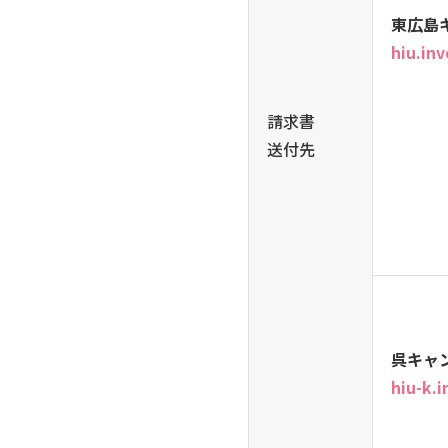
東広島
hiu.in
請求書
送付先
呉キャ
hiu-k.