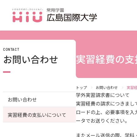
CONTACT
JP（日本語）
実習経費の支
お問い合わせ
受験生の方
受験生の保護者の方
在学生の方
トップ
お問い合わせ
実習
学外実習請求書について
お問い合わせ
卒業生の方
実習経費の請求につきまし
ロードの上、必要事項を入
実習経費の支払いについて
保護者の方
ータでお送りください。
採用担当の方
またメール送信の際、学科