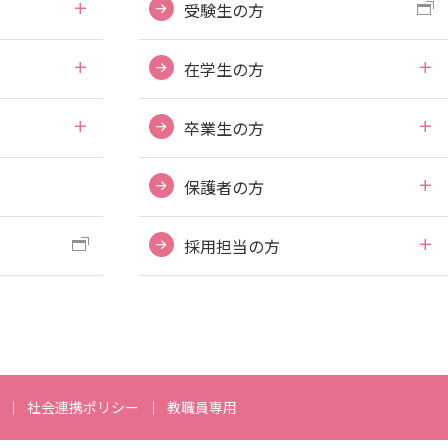
受験生の方
学内ネットワークの概要
在学生の方
東広島キャンパス
卒業生の方
呉キャンパス
学内向け専用ページ
保護者の方
広国ポータルサイト
採用担当の方
広国LMS
社会連携ポリシー
教職員専用