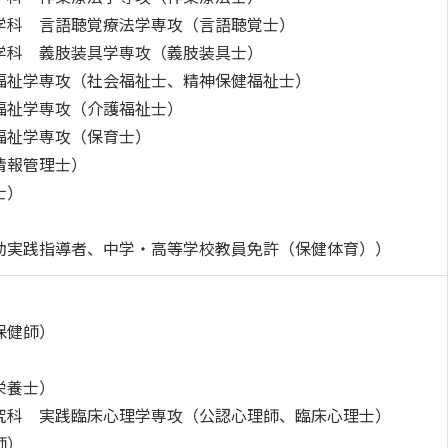
ディプロマ・ポリシー（2015年度以前入学生）
学科 言語聴覚療法学専攻（言語聴覚士）
大学院ディプロマ・ポリシー（2024年度入学生）
広国IPEとは
学科 義肢装具学専攻（義肢装具士）
福祉学専攻（社会福祉士、精神保健福祉士）
大学院ディプロマ・ポリシー（2021～2023年度入学生）
広国IPEの授業について
福祉学専攻（介護福祉士）
大学院ディプロマ・ポリシー（2020年度以前入学生）
広国IPE用語集
福祉学専攻（保育士）
情報管理士）
士）
情報端末の必携化について
ICTサポート
動実践指導者、中学・高等学校教員免許（保健体育））
図書館概要
保健師）
利用案内
利用案内（学外利用者）
栄養士）
究科 実践臨床心理学専攻（公認心理師、臨床心理士）
電子ブック・電子ジャーナルなど
師）