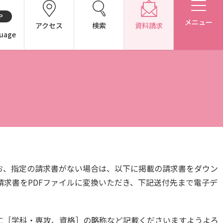
P
メニュー
アクセス
検索
資料請求
uage
CH（中国語）
別表第1・第2 様式第1・第2
お、指定の請求書がない場合は、以下に掲載の請求書をダウン
求書をPDFファイルに変換いただき、下記送付先まで電子デ
アドミッション・ポリシー（2027年度以降入学生）
アドミッション・ポリシー（2024～2026年度入学生）
に［学科・専攻、資格］の略称など記載くださいますようよろ
東広島キャンパス