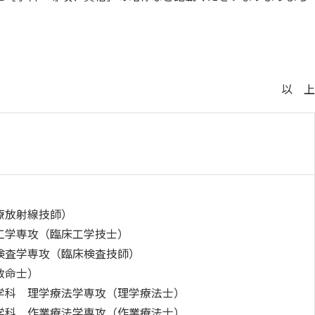
カリキュラム・ポリシー（2024年度以降入学生）
呉キャンパス
カリキュラム・ポリシー（2023年度入学生）
カリキュラム・ポリシー（2020～2022年度入学生）
大学機関別認証評価
基盤教育センターでの教育活動・概要
以 上
カリキュラム・ポリシー（2016～2019年度保健医療・総合リハ・医療福祉・医療経営・看護）
薬学部薬学科の自己点検・評価について
講座のご案内
カリキュラム・ポリシー（2016～2019年度心理・薬・医療栄養）
理学療法士・作業療法士教員資格及び教育内容等の自己評価書
広国ドリル
カリキュラム・ポリシー（2015年度以前入学生）
大学院実践臨床心理学専攻 自己点検・評価報告書
入学予定者へのお知らせ
カリキュラム・ポリシー（大学院対象）
大学院薬学研究科 自己点検・評価報告書
合格者の方へのメッセージ
入学準備学習プログラム
療放射線技師）
工学専攻（臨床工学技士）
ディプロマ・ポリシー（2024年度入学生）
情報端末の必携化について
検査学専攻（臨床検査技師）
ディプロマ・ポリシー（2020～2023年度入学生）
感染予防にかかる抗体価検査について
救命士）
ディプロマ・ポリシー（2016～2019年度入学生）
ビジュランクラウド
学科 理学療法学専攻（理学療法士）
学科 作業療法学専攻（作業療法士）