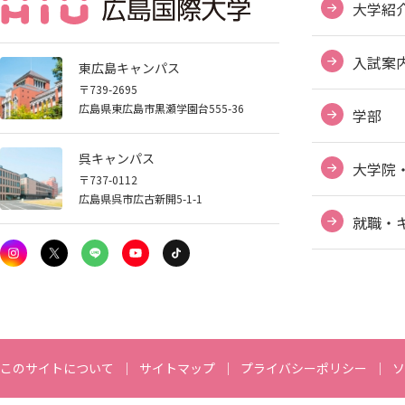
大学紹
入試案
東広島キャンパス
〒739-2695
広島県東広島市黒瀬学園台555-36
学部
呉キャンパス
大学院
〒737-0112
広島県呉市広古新開5-1-1
就職・
ABOUT HIU
このサイトについて
サイトマップ
プライバシーポリシー
ソ