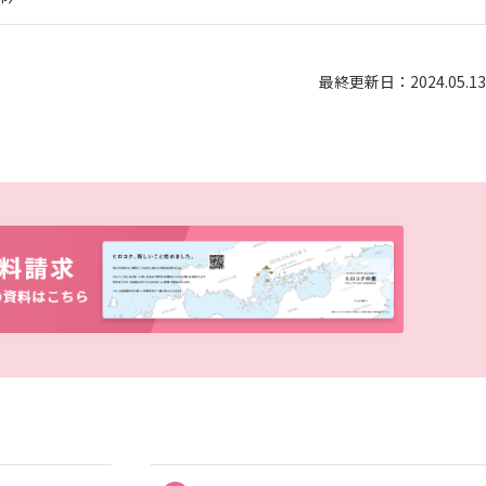
電子ブックをさがす
電子ジャーナルをさがす
最終更新日：2024.05.13
学外からのつかいかた
看護師・保健師国家試験対策
活動とイベント
利用講習会
学生図書委員の活動
施設案内
よくある質問
図書館だより『Library News』
お知らせ
自然災害時等の図書館の閉館について