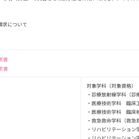
産官学連携
請求について
地域連携
国際交流
求書
求書
対象学科（対象資格）
・診療放射線学科（診
・医療技術学科 臨床
・医療技術学科 臨床
・救急救命学科（救急
・リハビリテーション
・リハビリテーション