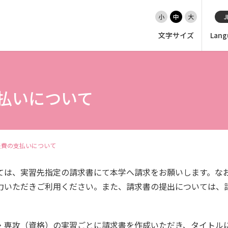
小
中
大
J
文字サイズ
Lang
EN（英語）
大学紹介
払いについて
入試情報
経費の支払いについて
学部
ては、実習先指定の請求書にて本学へ請求をお願いします。な
大学院・専攻科
力いただきご利用ください。また、請求書の提出については、請
就職・キャリア支援
・専攻（資格）の実習ごとに請求書を作成いただき、タイトル