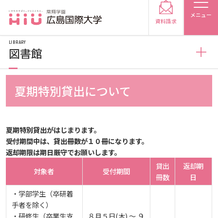
メニュー
資料請求
LIBRARY
図書館
図書館
夏期特別貸出について
受験生の方
図書館概要
受験生の保護者の方
夏期特別貸出がはじまります。
受付期間中は、貸出冊数が１０冊になります。
利用案内
在学生の方
卒業生の方
返却期限は期日厳守でお願いします。
貸出
返却期
対象者
受付期間
利用案内（学外利用者）
冊数
日
保護者の方
採用担当の方
・学部学生（卒研着
手者を除く）
電子ブック・電子ジャーナルなど
大学紹介
・研修生（卒業生支
８月５日(木) ～ ９