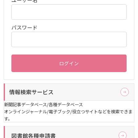
生）
2024年
ディプロマ・ポリシー
カリキュラム・ポリシー（2024年度以降入学生）
就職支援について
キャンパスの歴史を振り返る
SNS公式アカウント
心理学専攻
助産学専攻科
就職データ
高大連携
国際化ビジョン
開講講座
公開講座
学園・姉妹校のご案内
研究者情報（学会賞・研究者インタビュー）
薬学部
アドミッション・ポリシー（2024～2026年度入学
アクセス
生）
パスワード
カリキュラム・ポリシー（2023年度入学生）
沿革
ディプロマ・ポリシー（2024年度入学生）
2023年
動物実験に関する情報について
心理臨床センター
受講申込方法
公開講座 過去の開講コース
キャリア支援係利用案内
子ども向け体験講座
海外研修情報
公的研究費の責任体系について
カリキュラム・ポリシー（2020～2022年度入学
ディプロマ・ポリシー（2020～2023年度入学生）
学園からのメッセージ
財務・事業計画等について
2022年
Language
学生寮・学生研修棟
資格取得奨励金制度
ボランティア活動
外国人留学生
子ども向け体験講座
海外研修
安全保障貿易管理
生）
ログイン
ディプロマ・ポリシー（2016～2019年度入学生）
教職課程について
学長メッセージ
JP（日本語）
EN（英語）
CH（中国語）
2021年
宿泊施設
子ども向け体験講座 過去の開講コース
学生短期海外研修
科目等履修生制度
アジア介護・福祉教育研修センター
国際交流イベント
研究倫理
カリキュラム・ポリシー（2016～2019年度保健医
療・総合リハ・医療福祉・医療経営・看護）
ディプロマ・ポリシー（2015年度以前入学生）
自己点検・評価
大学章と大学旗
基盤教育センター
東広島キャンパス
情報検索サービス
海外専門研修
広島国際大学Town＆Gownoffice東広島
連携・協定について
カリキュラム・ポリシー（2016～2019年度心理・
健幸ステーション
新聞記事データベース/各種データベース
大学院ディプロマ・ポリシー（2024年度入学生）
文部科学省への設置認可・届出書類・履行状況報
大学機関別認証評価
UI（ユニバーシティ・アイデンティティ）
呉キャンパス
薬・医療栄養）
専門職連携教育センター
基盤教育センターでの教育活動・概要
オンラインジャーナル/電子ブック/役立つサイトなどを検索できま
研究情報の公開について（オプトアウト）
告書
す。
広国市民大学
大学院ディプロマ・ポリシー（2021～2023年度入
薬学部薬学科の自己点検・評価について
大学歌
カリキュラム・ポリシー（2015年度以前入学生）
講座のご案内
情報メディアラーニングセンター
広国IPEとは
学生）
図書館各種申請書
高等教育の修学支援新制度