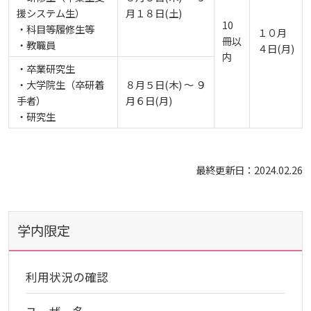
援システム生）
月１８日(土)
10
活動とイベント
電子ブックをさがす
・科目等履修生等
１０月
入試情報
広島国際大学の概要
冊以
・教職員
４日(月)
内
・卒業研究
生
施設案内
電子ジャーナルをさがす
利用講習会
学部
情報の公表
建学の精神
入試最新情報
・大学院生（卒研着
８月５日(木) ～ ９
手者）
月６日(月)
よくある質問
学外からのつかいかた
学生図書委員の活動
・研究生
教育の特色
大学院・専攻科
規定
教育研究上の目的・基本組織について
保健医療学部
入試概要
図書館だより『Library News』
看護師・保健師国家試験対策
将来像
研究者要覧
就職・キャリア支援
施設案内
医療科学研究科
規定・教育課程・シラバス
最終更新日：2024.02.26
総合リハビリテーション学部
職の種BOOK
お知らせ
教育に関する基本方針
大学基礎データ
広島国際大学施設等貸与内規
産官学連携
大学広報
健康科学研究科
就職支援
施設紹介
保健医療学専攻
健康スポーツ学部
資料請求
学内限定
2026年
アドミッション・ポリシー
学費・入学金等費用について
広島国際大学倫理委員会規定
別表第1・第2 様式第1・第2
東広島・呉キャンパス施設 名称・愛称
リハビリテーション学専攻
地域連携
ハラスメントについて
看護学研究科
就業力育成プログラム
研究連携相談
プレスリリース
医療福祉学専攻
関連情報
窓口での資料受取りについて
健康科学部
利用状況の確認
2025年
カリキュラム・ポリシー
アドミッション・ポリシー（2027年度以降入学
学生生活支援について
施設を動画で紹介
メディア掲載情報
医療経営学専攻
国際交流
SDGsについて
薬学研究科
エクステンション講座
公開講座
看護学専攻
研究者要覧
お問い合わせ
交通アクセス
看護学部
ユーザー名