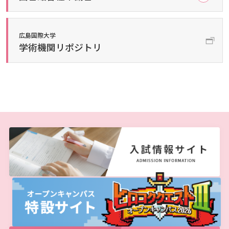
しあわせ健康センター
広国市民大学とは
理学療法士・作業療法士教員資格及び教育内容等の
カリキュラム・ポリシー（大学院対象）
広国ドリル
学園・姉妹校のご案内
広国IPEの授業について
図書館
情報端末の必携化について
大学院ディプロマ・ポリシー（2020年度以前入学
自己評価書
ガバナンス・コード
生）
広国市民大学（市民カレッジ）学生募集
広島国際大学
大学見学・体験をご希望の方（一般の団体様）
入学予定者へのお知らせ
広国IPE用語集
臨床教授制度について
ICTサポート
情報センター
図書館概要
学術機関リポジトリ
大学院実践臨床心理学専攻 自己点検・評価報告書
受講生授業アンケート結果
広国市民大学（地域交流カレッジ）学生募集
地域連携に関するご意見募集
合格者の方へのメッセージ
利用案内
ラーニング・コモンズ
学内ネットワークの概要
大学院薬学研究科 自己点検・評価報告書
卒業生・進路先 調査結果
広国市民大学 過去の開講コース
入学準備学習プログラム
利用案内（学外利用者）
東広島キャンパス
トレーニングルーム
情報端末の必携化について
電子ブック・電子ジャーナルなど
呉キャンパス
感染予防にかかる抗体価検査について
電子ブックをさがす
学内向け専用ページ
ビジュランクラウド
電子ジャーナルをさがす
広国ポータルサイト
学外からのつかいかた