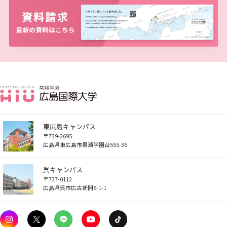
広国LMS
看護師・保健師国家試験対策
活動とイベント
利用講習会
学生図書委員の活動
東広島キャンパス
〒739-2695
広島県東広島市黒瀬学園台555-36
施設案内
呉キャンパス
〒737-0112
よくある質問
広島県呉市広古新開5-1-1
図書館だより『Library News』