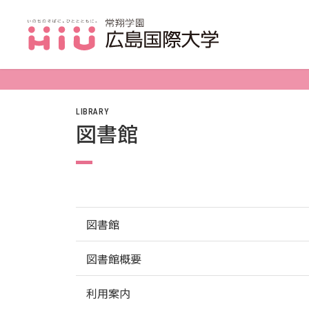
JP（日本語）
LIBRARY
図書館
受験生の方
受験生の保護者の方
在学生の方
図書館
卒業生の方
図書館概要
保護者の方
採用担当の方
利用案内