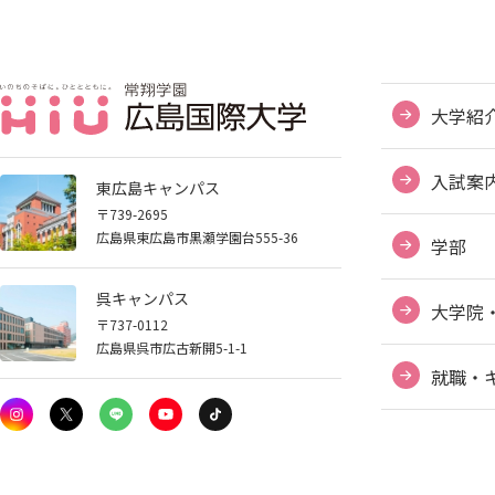
大学紹
入試案
東広島キャンパス
〒739-2695
広島県東広島市黒瀬学園台555-36
学部
呉キャンパス
大学院
〒737-0112
広島県呉市広古新開5-1-1
就職・
ABOUT HIU