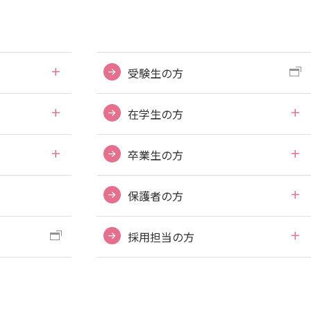
学内ネットワークの概要
東広島キャンパス
受験生の方
呉キャンパス
在学生の方
学内向け専用ページ
広国ポータルサイト
卒業生の方
広国LMS
保護者の方
採用担当の方