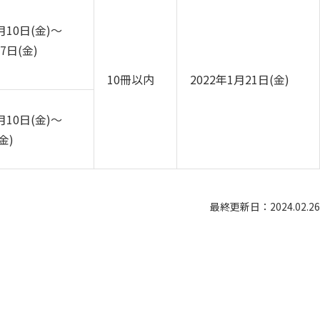
カリキュラム・ポリシー（2024年度以降入学生）
呉キャンパス
月10日(金)～
7日(金)
カリキュラム・ポリシー（2023年度入学生）
カリキュラム・ポリシー（2020～2022年度入学生）
大学機関別認証評価
基盤教育センターでの教育活動・概要
10冊以内
2022年1月21日(金)
カリキュラム・ポリシー（2016～2019年度保健医療・総合リハ・医療福祉・医療経営・看護）
薬学部薬学科の自己点検・評価について
講座のご案内
月10日(金)～
カリキュラム・ポリシー（2016～2019年度心理・薬・医療栄養）
理学療法士・作業療法士教員資格及び教育内容等の自己評価書
広国ドリル
(金)
カリキュラム・ポリシー（2015年度以前入学生）
大学院実践臨床心理学専攻 自己点検・評価報告書
入学予定者へのお知らせ
カリキュラム・ポリシー（大学院対象）
大学院薬学研究科 自己点検・評価報告書
合格者の方へのメッセージ
最終更新日：2024.02.26
入学準備学習プログラム
ディプロマ・ポリシー（2024年度入学生）
情報端末の必携化について
ディプロマ・ポリシー（2020～2023年度入学生）
感染予防にかかる抗体価検査について
ディプロマ・ポリシー（2016～2019年度入学生）
ビジュランクラウド