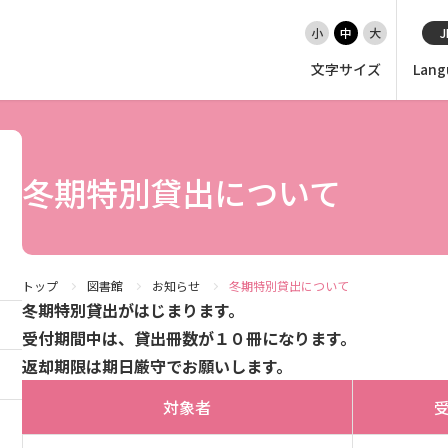
小
中
大
J
文字サイズ
Lang
EN（英語）
大学紹介
冬期特別貸出について
入試情報
トップ
図書館
お知らせ
冬期特別貸出について
学部
冬期特別
貸出がはじまります。
受付期間中は、貸出冊数が１０冊になります。
大学院・専攻科
返却期限は期日厳守でお願いします。
対象者
就職・キャリア支援