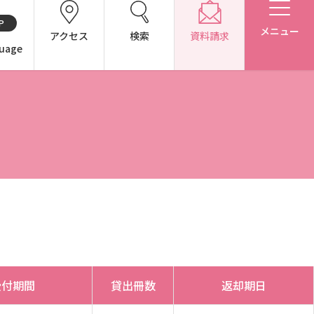
P
メニュー
アクセス
検索
資料請求
uage
CH（中国語）
別表第1・第2 様式第1・第2
アドミッション・ポリシー（2027年度以降入学生）
アドミッション・ポリシー（2024～2026年度入学生）
受付期間
貸出冊数
返却期日
東広島キャンパス